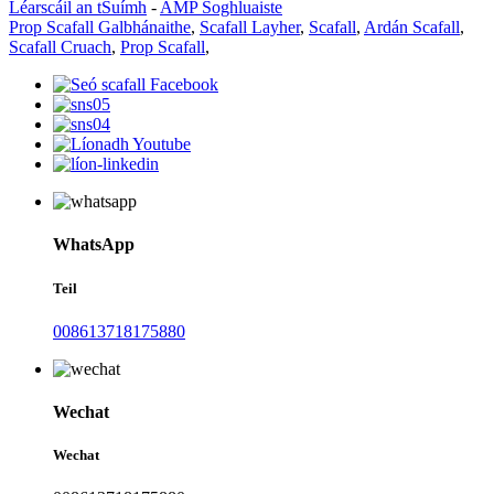
Léarscáil an tSuímh
-
AMP Soghluaiste
Prop Scafall Galbhánaithe
,
Scafall Layher
,
Scafall
,
Ardán Scafall
,
Scafall Cruach
,
Prop Scafall
,
WhatsApp
Teil
008613718175880
Wechat
Wechat