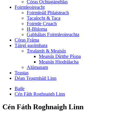
Córas Ochtagánghlas
Foirmleoireacht
Foirmleáil Phlaisteach
Tacaíocht & Taca
Foirmle Cruach
H-Bhíoma
Gabhálais Foirmleoireachta
Córas Fráma
Táirgí gaolmhara
Trealamh & Meaisín
Meaisín Dírithe Píopa
Meaisín Hiodrálacha
Alúmanam
Teastas
Déan Teagmháil Linn
Baile
Cén Fáth Roghnaigh Linn
Cén Fáth Roghnaigh Linn