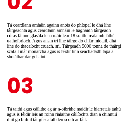
02
Tá ceardlann amháin againn anois do phíopaí le dhá líne
táirgeachta agus ceardlann amháin le haghaidh táirgeadh
córas fáinne glasála lena n-áirítear 18 sraith trealaimh táthú
uathoibríoch. Agus ansin trí líne táirge do chlár miotail, dhá
líne do thacaíocht cruach, srl. Táirgeadh 5000 tonna de tháirgí
scafall inár monarcha agus is féidir linn seachadadh tapa a
sholáthar dár gcliaint.
03
Tá taithí agus cáilithe ag ár n-oibrithe maidir le hiarratais táthú
agus is féidir leis an roinn rialaithe cáilíochta dian a chinntiú
duit go bhfuil táirgí scafall den scoth ar fáil.