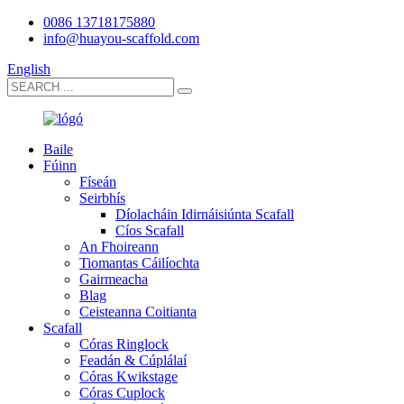
0086 13718175880
info@huayou-scaffold.com
English
Baile
Fúinn
Físeán
Seirbhís
Díolacháin Idirnáisiúnta Scafall
Cíos Scafall
An Fhoireann
Tiomantas Cáilíochta
Gairmeacha
Blag
Ceisteanna Coitianta
Scafall
Córas Ringlock
Feadán & Cúplálaí
Córas Kwikstage
Córas Cuplock