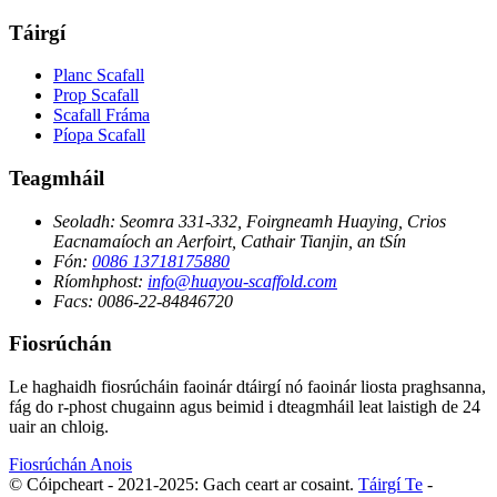
Táirgí
Planc Scafall
Prop Scafall
Scafall Fráma
Píopa Scafall
Teagmháil
Seoladh:
Seomra 331-332, Foirgneamh Huaying, Crios
Eacnamaíoch an Aerfoirt, Cathair Tianjin, an tSín
Fón:
0086 13718175880
Ríomhphost:
info@huayou-scaffold.com
Facs:
0086-22-84846720
Fiosrúchán
Le haghaidh fiosrúcháin faoinár dtáirgí nó faoinár liosta praghsanna,
fág do r-phost chugainn agus beimid i dteagmháil leat laistigh de 24
uair an chloig.
Fiosrúchán Anois
© Cóipcheart - 2021-2025: Gach ceart ar cosaint.
Táirgí Te
-