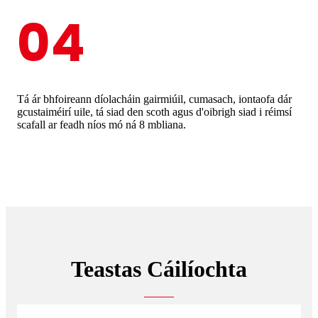
04
Tá ár bhfoireann díolacháin gairmiúil, cumasach, iontaofa dár
gcustaiméirí uile, tá siad den scoth agus d'oibrigh siad i réimsí
scafall ar feadh níos mó ná 8 mbliana.
Teastas Cáilíochta