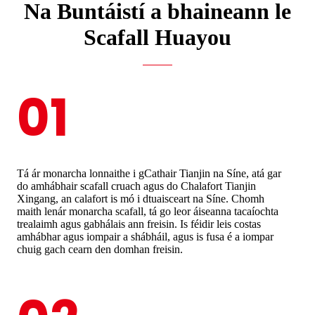
Na Buntáistí a bhaineann le
Scafall Huayou
01
Tá ár monarcha lonnaithe i gCathair Tianjin na Síne, atá gar
do amhábhair scafall cruach agus do Chalafort Tianjin
Xingang, an calafort is mó i dtuaisceart na Síne. Chomh
maith lenár monarcha scafall, tá go leor áiseanna tacaíochta
trealaimh agus gabhálais ann freisin. Is féidir leis costas
amhábhar agus iompair a shábháil, agus is fusa é a iompar
chuig gach cearn den domhan freisin.