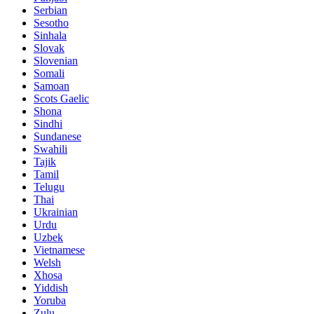
Serbian
Sesotho
Sinhala
Slovak
Slovenian
Somali
Samoan
Scots Gaelic
Shona
Sindhi
Sundanese
Swahili
Tajik
Tamil
Telugu
Thai
Ukrainian
Urdu
Uzbek
Vietnamese
Welsh
Xhosa
Yiddish
Yoruba
Zulu