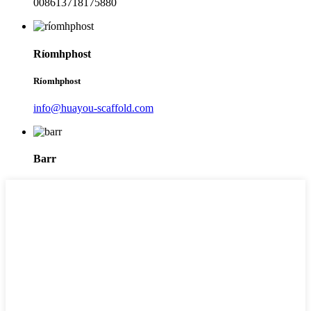
008613718175880
Ríomhphost
Ríomhphost
info@huayou-scaffold.com
Barr