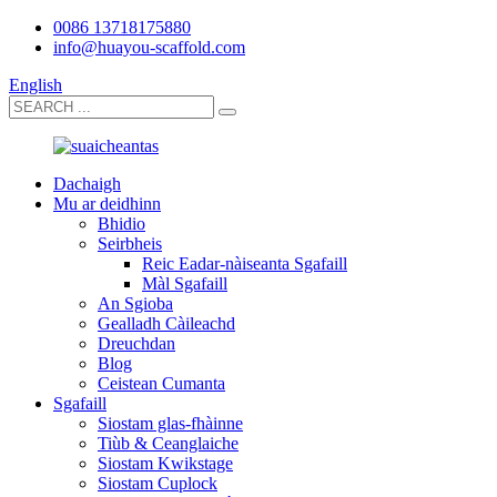
0086 13718175880
info@huayou-scaffold.com
English
Dachaigh
Mu ar deidhinn
Bhidio
Seirbheis
Reic Eadar-nàiseanta Sgafaill
Màl Sgafaill
An Sgioba
Gealladh Càileachd
Dreuchdan
Blog
Ceistean Cumanta
Sgafaill
Siostam glas-fhàinne
Tiùb & Ceanglaiche
Siostam Kwikstage
Siostam Cuplock