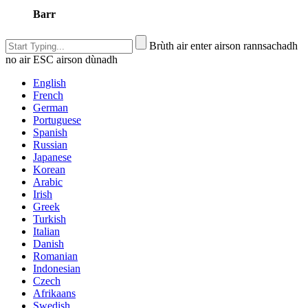
Barr
Brùth air enter airson rannsachadh
no air ESC airson dùnadh
English
French
German
Portuguese
Spanish
Russian
Japanese
Korean
Arabic
Irish
Greek
Turkish
Italian
Danish
Romanian
Indonesian
Czech
Afrikaans
Swedish