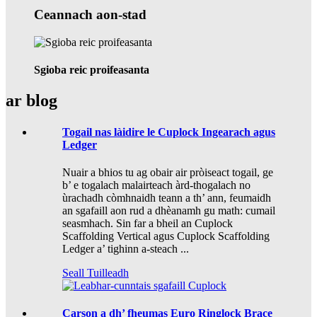
Ceannach aon-stad
Sgioba reic proifeasanta
ar blog
Togail nas làidire le Cuplock Ingearach agus
Ledger
Nuair a bhios tu ag obair air pròiseact togail, ge
b’ e togalach malairteach àrd-thogalach no
ùrachadh còmhnaidh teann a th’ ann, feumaidh
an sgafaill aon rud a dhèanamh gu math: cumail
seasmhach. Sin far a bheil an Cuplock
Scaffolding Vertical agus Cuplock Scaffolding
Ledger a’ tighinn a-steach ...
Seall Tuilleadh
Carson a dh’ fheumas Euro Ringlock Brace