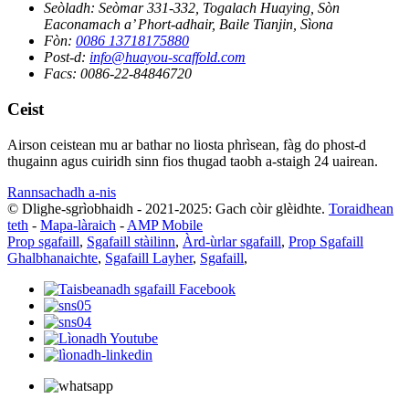
Seòladh:
Seòmar 331-332, Togalach Huaying, Sòn
Eaconamach a’ Phort-adhair, Baile Tianjin, Sìona
Fòn:
0086 13718175880
Post-d:
info@huayou-scaffold.com
Facs:
0086-22-84846720
Ceist
Airson ceistean mu ar bathar no liosta phrìsean, fàg do phost-d
thugainn agus cuiridh sinn fios thugad taobh a-staigh 24 uairean.
Rannsachadh a-nis
© Dlighe-sgrìobhaidh - 2021-2025: Gach còir glèidhte.
Toraidhean
teth
-
Mapa-làraich
-
AMP Mobile
Prop sgafaill
,
Sgafaill stàilinn
,
Àrd-ùrlar sgafaill
,
Prop Sgafaill
Ghalbhanaichte
,
Sgafaill Layher
,
Sgafaill
,