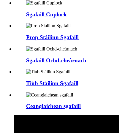
Sgafaill Cuplock
Prop Stàilinn Sgafaill
Sgafaill Ochd-cheàrnach
Tiùb Stàilinn Sgafaill
Ceanglaichean sgafaill