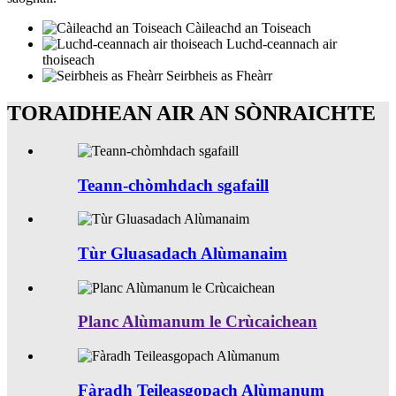
Càileachd an Toiseach
Luchd-ceannach air
thoiseach
Seirbheis as Fheàrr
TORAIDHEAN AIR AN SÒNRAICHTE
Teann-chòmhdach sgafaill
Tùr Gluasadach Alùmanaim
Planc Alùmanum le Crùcaichean
Fàradh Teileasgopach Alùmanum