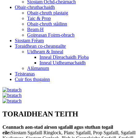
Siostam Ochd-cheàrnach
Obair-chruthachaidh
Obair-chruth plastaig
Taic & Prop
Obair-chruth stàilinn
Beam-H
Goireasan Foirm-obrach
Siostam Frèam
Toraidhean co-cheangailte
Uidheam & Inneal
Inneal Dìreachaidh Pìoba
Inneal Uidheamachaidh
Alùmanum
Teisteanas
Cuir fios thugainn
TORAIDHEAN TEITH
Ceannach aon-stad airson sgafaill agus stuthan togail
eile:
Siostam Sgafaill Ringlock, Planc Sgafaill, Prop Sgafaill, Sgafaill