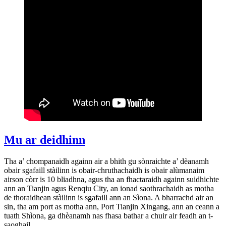
Mu ar deidhinn
Tha a’ chompanaidh againn air a bhith gu sònraichte a’ dèanamh
obair sgafaill stàilinn is obair-chruthachaidh is obair alùmanaim
airson còrr is 10 bliadhna, agus tha an fhactaraidh againn suidhichte
ann an Tianjin agus Renqiu City, an ionad saothrachaidh as motha
de thoraidhean stàilinn is sgafaill ann an Sìona. A bharrachd air an
sin, tha am port as motha ann, Port Tianjin Xingang, ann an ceann a
tuath Shìona, ga dhèanamh nas fhasa bathar a chuir air feadh an t-
saoghail.