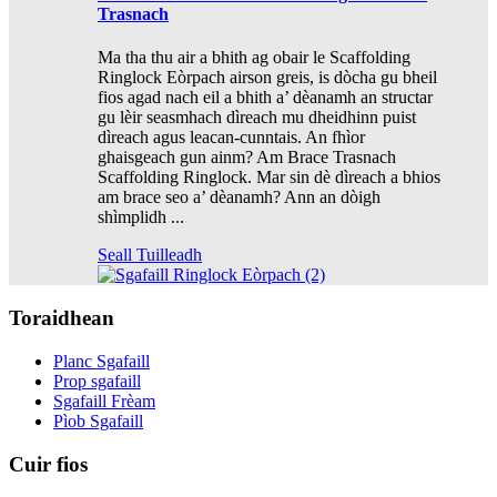
Trasnach
Ma tha thu air a bhith ag obair le Scaffolding
Ringlock Eòrpach airson greis, is dòcha gu bheil
fios agad nach eil a bhith a’ dèanamh an structar
gu lèir seasmhach dìreach mu dheidhinn puist
dìreach agus leacan-cunntais. An fhìor
ghaisgeach gun ainm? Am Brace Trasnach
Scaffolding Ringlock. Mar sin dè dìreach a bhios
am brace seo a’ dèanamh? Ann an dòigh
shìmplidh ...
Seall Tuilleadh
Toraidhean
Planc Sgafaill
Prop sgafaill
Sgafaill Frèam
Pìob Sgafaill
Cuir fios