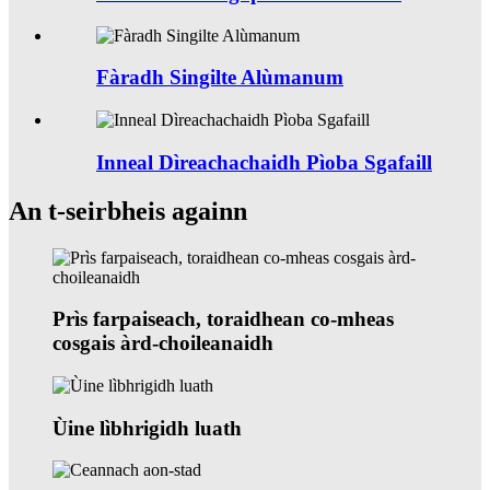
Fàradh Singilte Alùmanum
Inneal Dìreachachaidh Pìoba Sgafaill
An t-seirbheis againn
Prìs farpaiseach, toraidhean co-mheas
cosgais àrd-choileanaidh
Ùine lìbhrigidh luath