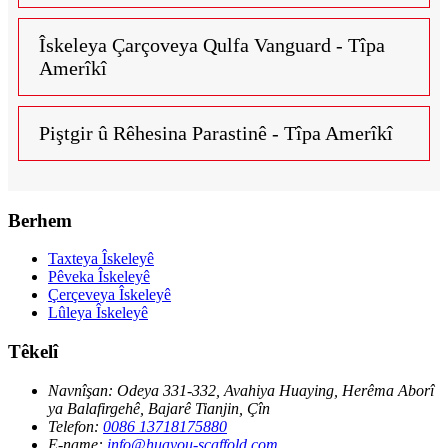
Îskeleya Çarçoveya Qulfa Vanguard - Tîpa
Amerîkî
Piştgir û Rêhesina Parastinê - Tîpa Amerîkî
Berhem
Taxteya Îskeleyê
Pêveka Îskeleyê
Çerçeveya Îskeleyê
Lûleya Îskeleyê
Têkelî
Navnîşan:
Odeya 331-332, Avahiya Huaying, Herêma Aborî
ya Balafirgehê, Bajarê Tianjin, Çîn
Telefon:
0086 13718175880
E-name:
info@huayou-scaffold.com