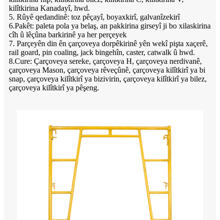
kilîtkirina Kanadayî, hwd.
5. Rûyê qedandinê: toz pêçayî, boyaxkirî, galvanîzekirî
6.Pakêt: paleta pola ya belaş, an pakkirina girseyî ji bo xilaskirina
cîh û lêçûna barkirinê ya her perçeyek
7. Parçeyên din ên çarçoveya dorpêkirinê yên wekî pişta xaçerê,
rail goard, pin coaling, jack bingehîn, caster, catwalk û hwd.
8.Cure: Çarçoveya sereke, çarçoveya H, çarçoveya nerdivanê,
çarçoveya Mason, çarçoveya rêveçûnê, çarçoveya kilîtkirî ya bi
snap, çarçoveya kilîtkirî ya bizivirin, çarçoveya kilîtkirî ya bilez,
çarçoveya kilîtkirî ya pêşeng.