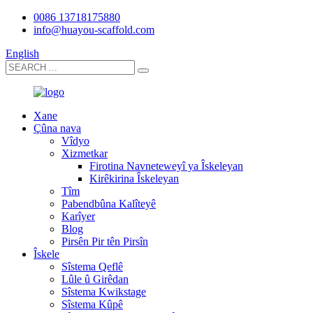
0086 13718175880
info@huayou-scaffold.com
English
Xane
Çûna nava
Vîdyo
Xizmetkar
Firotina Navneteweyî ya Îskeleyan
Kirêkirina Îskeleyan
Tîm
Pabendbûna Kalîteyê
Karîyer
Blog
Pirsên Pir tên Pirsîn
Îskele
Sîstema Qeflê
Lûle û Girêdan
Sîstema Kwikstage
Sîstema Kûpê