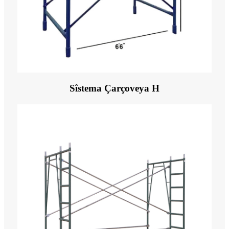
Sîstema Çarçoveya H