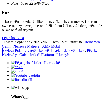
Faks:
0086-22-84846720
Pirs
Ji bo pirsên di derbarê hilber an navnîşa bihayên me de, ji kerema
xwe e-nameya xwe ji me re bihêlin û em ê di nav 24 demjimêran de
bi we re têkilî daynin.
Lêpirsîna Niha
© Mafê Kopîkirinê - 2021-2025: Hemû Maf Parastî ne.
Berhemên
Germ
-
Nexşeya Malperê
-
AMP Mobîl
Îskeleya Pola
,
Layherê Îskeleyê
,
Pêveka Îskeleyê
,
Îskele
,
Pêveka
Îskeleyê ya Galvanîzekirî
,
Platforma Îskeleyê
,
WhatsApp