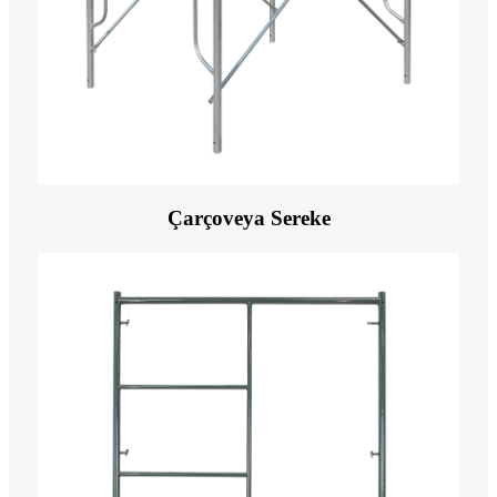
Çarçoveya Sereke