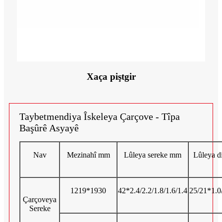
Xaça piştgir
Taybetmendiya Îskeleya Çarçove - Tîpa
Başûrê Asyayê
Nav
Mezinahî mm
Lûleya sereke mm
Lûleya 
1219*1930
42*2.4/2.2/1.8/1.6/1.4
25/21*1.0/
Çarçoveya
Sereke