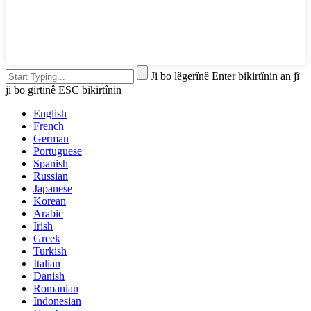
Ji bo lêgerînê Enter bikirtînin an jî
ji bo girtinê ESC bikirtînin
English
French
German
Portuguese
Spanish
Russian
Japanese
Korean
Arabic
Irish
Greek
Turkish
Italian
Danish
Romanian
Indonesian