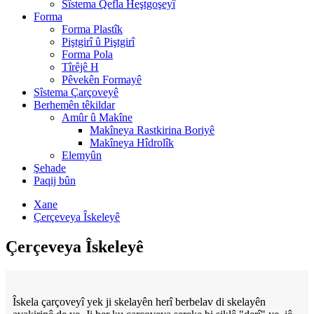
Sîstema Qefla Heştgoşeyî
Forma
Forma Plastîk
Piştgirî û Piştgirî
Forma Pola
Tîrêjê H
Pêvekên Formayê
Sîstema Çarçoveyê
Berhemên têkildar
Amûr û Makîne
Makîneya Rastkirina Boriyê
Makîneya Hîdrolîk
Elemyûn
Şehade
Paqij bûn
Xane
Çerçeveya Îskeleyê
Çerçeveya Îskeleyê
Îskela çarçoveyî yek ji skelayên herî berbelav di skelayên