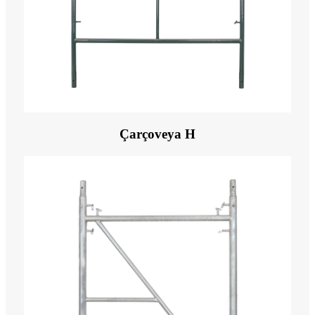
Çarçoveya H