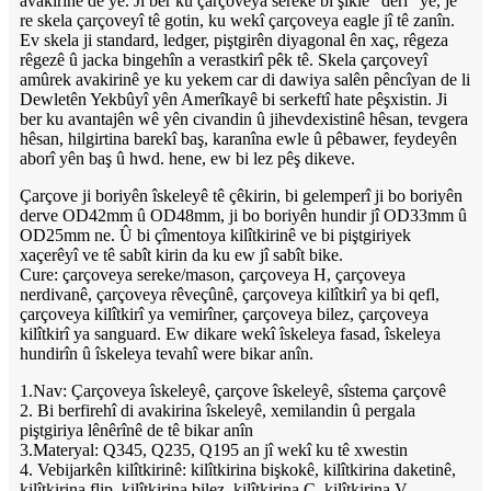
avakirinê de ye. Ji ber ku çarçoveya sereke bi şiklê "derî" ye, jê
re skela çarçoveyî tê gotin, ku wekî çarçoveya eagle jî tê zanîn.
Ev skela ji standard, ledger, piştgirên diyagonal ên xaç, rêgeza
rêgezê û jacka bingehîn a verastkirî pêk tê. Skela çarçoveyî
amûrek avakirinê ye ku yekem car di dawiya salên pêncîyan de li
Dewletên Yekbûyî yên Amerîkayê bi serkeftî hate pêşxistin. Ji
ber ku avantajên wê yên civandin û jihevdexistinê hêsan, tevgera
hêsan, hilgirtina barekî baş, karanîna ewle û pêbawer, feydeyên
aborî yên baş û hwd. hene, ew bi lez pêş dikeve.
Çarçove ji boriyên îskeleyê tê çêkirin, bi gelemperî ji bo boriyên
derve OD42mm û OD48mm, ji bo boriyên hundir jî OD33mm û
OD25mm ne. Û bi çîmentoya kilîtkirinê ve bi piştgiriyek
xaçerêyî ve tê sabît kirin da ku ew jî sabît bike.
Cure: çarçoveya sereke/mason, çarçoveya H, çarçoveya
nerdivanê, çarçoveya rêveçûnê, çarçoveya kilîtkirî ya bi qefl,
çarçoveya kilîtkirî ya vemirîner, çarçoveya bilez, çarçoveya
kilîtkirî ya sanguard. Ew dikare wekî îskeleya fasad, îskeleya
hundirîn û îskeleya tevahî were bikar anîn.
1.Nav: Çarçoveya îskeleyê, çarçove îskeleyê, sîstema çarçovê
2. Bi berfirehî di avakirina îskeleyê, xemilandin û pergala
piştgiriya lênêrînê de tê bikar anîn
3.Materyal: Q345, Q235, Q195 an jî wekî ku tê xwestin
4. Vebijarkên kilîtkirinê: kilîtkirina bişkokê, kilîtkirina daketinê,
kilîtkirina flip, kilîtkirina bilez, kilîtkirina C, kilîtkirina V,