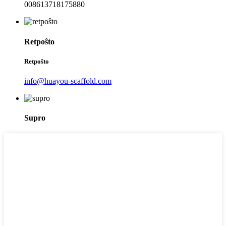
008613718175880
Retpoŝto
Retpoŝto
info@huayou-scaffold.com
Supro