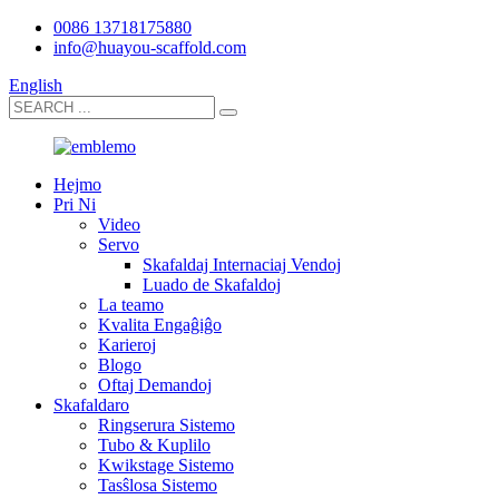
0086 13718175880
info@huayou-scaffold.com
English
Hejmo
Pri Ni
Video
Servo
Skafaldaj Internaciaj Vendoj
Luado de Skafaldoj
La teamo
Kvalita Engaĝiĝo
Karieroj
Blogo
Oftaj Demandoj
Skafaldaro
Ringserura Sistemo
Tubo & Kuplilo
Kwikstage Sistemo
Tasŝlosa Sistemo