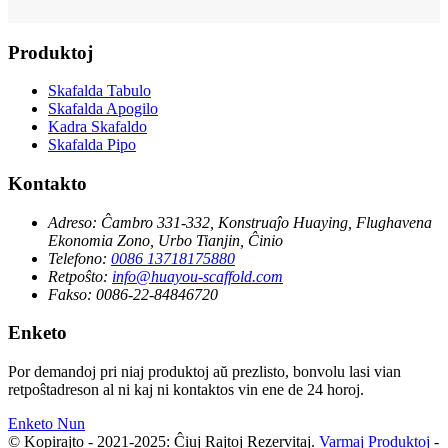
Produktoj
Skafalda Tabulo
Skafalda Apogilo
Kadra Skafaldo
Skafalda Pipo
Kontakto
Adreso:
Ĉambro 331-332, Konstruaĵo Huaying, Flughavena
Ekonomia Zono, Urbo Tianjin, Ĉinio
Telefono:
0086 13718175880
Retpoŝto:
info@huayou-scaffold.com
Fakso:
0086-22-84846720
Enketo
Por demandoj pri niaj produktoj aŭ prezlisto, bonvolu lasi vian
retpoŝtadreson al ni kaj ni kontaktos vin ene de 24 horoj.
Enketo Nun
© Kopirajto - 2021-2025: Ĉiuj Rajtoj Rezervitaj.
Varmaj Produktoj
-