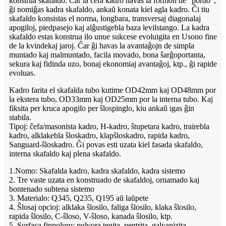
konstrua skafaldo. Ĉar la ĉefa kadro havas la formon de "pordo",
ĝi nomiĝas kadra skafaldo, ankaŭ konata kiel agla kadro. Ĉi tiu
skafaldo konsistas el norma, longbara, transversaj diagonalaj
apogiloj, piedpasejo kaj alĝustigebla baza levilstango. La kadra
skafaldo estas konstrua ilo unue sukcese evoluigita en Usono fine
de la kvindekaj jaroj. Ĉar ĝi havas la avantaĝojn de simpla
muntado kaj malmuntado, facila movado, bona ŝarĝoportanta,
sekura kaj fidinda uzo, bonaj ekonomiaj avantaĝoj, ktp., ĝi rapide
evoluas.
Kadro farita el skafalda tubo kutime OD42mm kaj OD48mm por
la ekstera tubo, OD33mm kaj OD25mm por la interna tubo. Kaj
fiksita per kruca apogilo per ŝlospinglo, kiu ankaŭ igas ĝin
stabila.
Tipoj: ĉefa/masonista kadro, H-kadro, ŝtupetara kadro, trairebla
kadro, alklakebla ŝloskadro, klapŝloskadro, rapida kadro,
Sanguard-ŝloskadro. Ĝi povas esti uzata kiel fasada skafaldo,
interna skafaldo kaj plena skafaldo.
1.Nomo: Skafalda kadro, kadra skafaldo, kadra sistemo
2. Tre vaste uzata en konstruado de skafaldoj, ornamado kaj
bontenado subtena sistemo
3. Materialo: Q345, Q235, Q195 aŭ laŭpete
4. Ŝlosaj opcioj: alklaka ŝlosilo, faliga ŝlosilo, klaka ŝlosilo,
rapida ŝlosilo, C-ŝloso, V-ŝloso, kanada ŝlosilo, ktp.
5. Surfaca finpoluro: pulvora tegita, pentrita, galvanizita