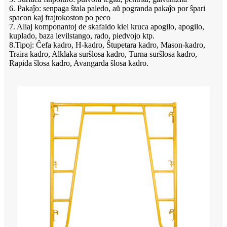
6. Pakaĵo: senpaga ŝtala paledo, aŭ pogranda pakaĵo por ŝpari
spacon kaj frajtokoston po peco
7. Aliaj komponantoj de skafaldo kiel kruca apogilo, apogilo,
kuplado, baza levilstango, rado, piedvojo ktp.
8.Tipoj: Ĉefa kadro, H-kadro, Ŝtupetara kadro, Mason-kadro,
Traira kadro, Alklaka surŝlosa kadro, Turna surŝlosa kadro,
Rapida ŝlosa kadro, Avangarda ŝlosa kadro.