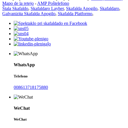
Mapo de la retejo
-
AMP Poŝtelefono
Ŝtala Skafaldo
,
Skafaldaro Layher
,
Skafalda Apogilo
,
Skafaldaro
,
Galvanizita Skafalda Apogilo
,
Skafalda Platformo
,
WhatsApp
Telefono
008613718175880
WeChat
WeChat