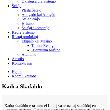
Oklaterserura Sistemo
Ŝelaĵo
Plasta Ŝelaĵo
Apogado kaj Apogilo
Ŝtala Ŝelaĵo
H-trabo
Ŝelaĵaj akcesoraĵoj
Kadra Sistemo
Rilataj produktoj
Ekipaĵo kaj Maŝino
Tubara Rektigilo
Hidraŭlika Maŝino
Aluminio
Atestilo
Kontaktu nin
Hejmo
Kadra Skafaldo
Kadra Skafaldo
Kadra skafaldo estas unu el la plej vaste uzataj skafaldoj en