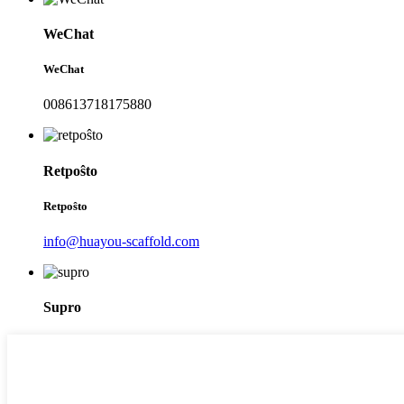
WeChat
WeChat
008613718175880
Retpoŝto
Retpoŝto
info@huayou-scaffold.com
Supro