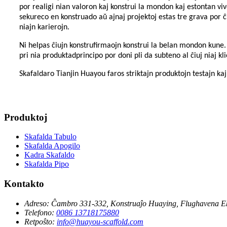
por realigi nian valoron kaj konstrui la mondon kaj estontan vivon
sekureco en konstruado aŭ ajnaj projektoj estas tre grava por ĉ
niajn karierojn.
Ni helpas ĉiujn konstrufirmaojn konstrui la belan mondon kune. D
pri nia produktadprincipo por doni pli da subteno al ĉiuj niaj kli
Skafaldaro Tianjin Huayou faros striktajn produktojn testajn kaj
Produktoj
Skafalda Tabulo
Skafalda Apogilo
Kadra Skafaldo
Skafalda Pipo
Kontakto
Adreso:
Ĉambro 331-332, Konstruaĵo Huaying, Flughavena Ek
Telefono:
0086 13718175880
Retpoŝto:
info@huayou-scaffold.com