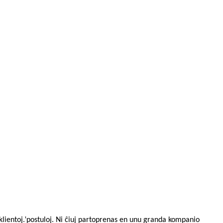
'
klientoj.
postuloj. Ni ĉiuj partoprenas en unu granda kompanio