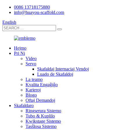
0086 13718175880
info@huayou-scaffold.com
English
Hejmo
Pri Ni
Video
Servo
Skafaldaj Internaciaj Vendoj
Luado de Skafaldoj
La teamo
Kvalita Engaĝiĝo
Karieroj
Blogo
Oftaj Demandoj
Skafaldaro
Ringserura Sistemo
Tubo & Kuplilo
Kwikstage Sistemo
Tasŝlosa Sistemo