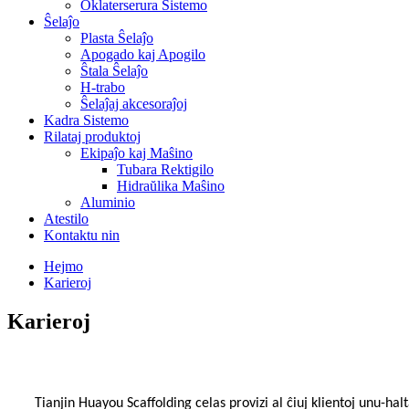
Oklaterserura Sistemo
Ŝelaĵo
Plasta Ŝelaĵo
Apogado kaj Apogilo
Ŝtala Ŝelaĵo
H-trabo
Ŝelaĵaj akcesoraĵoj
Kadra Sistemo
Rilataj produktoj
Ekipaĵo kaj Maŝino
Tubara Rektigilo
Hidraŭlika Maŝino
Aluminio
Atestilo
Kontaktu nin
Hejmo
Karieroj
Karieroj
Tianjin Huayou Scaffolding celas provizi al ĉiuj klientoj unu-hal