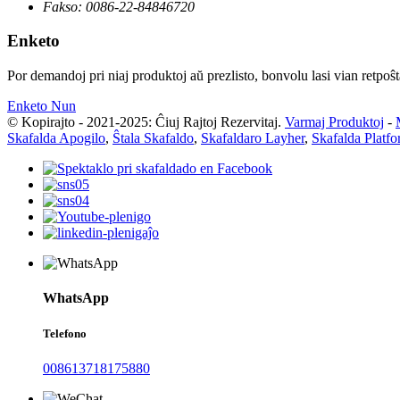
Fakso:
0086-22-84846720
Enketo
Por demandoj pri niaj produktoj aŭ prezlisto, bonvolu lasi vian retpoŝt
Enketo Nun
© Kopirajto - 2021-2025: Ĉiuj Rajtoj Rezervitaj.
Varmaj Produktoj
-
Skafalda Apogilo
,
Ŝtala Skafaldo
,
Skafaldaro Layher
,
Skafalda Platf
WhatsApp
Telefono
008613718175880