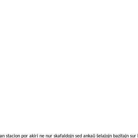
tan stacion por akiri ne nur skafaldojn sed ankaŭ ŝelaĵojn bazitajn sur 