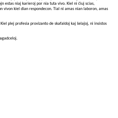
 estas niaj karieroj por nia tuta vivo. Kiel ni ĉiuj scias,
iun vivon kiel dian respondecon. Tial ni amas nian laboron, amas
l plej profesia provizanto de skafaldoj kaj ŝelaĵoj, ni insistos
 agadceloj.