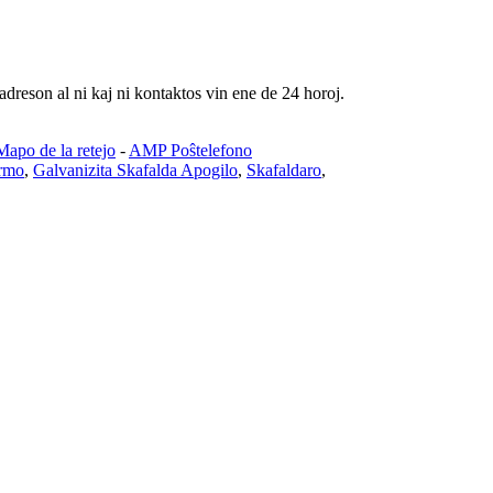
adreson al ni kaj ni kontaktos vin ene de 24 horoj.
Mapo de la retejo
-
AMP Poŝtelefono
ormo
,
Galvanizita Skafalda Apogilo
,
Skafaldaro
,