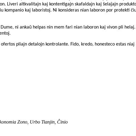
. Liveri altkvalitajn kaj kontentigajn skafaldajn kaj ŝelaĵajn produktojn
iu kompanio kaj laboristoj. Ni konsideras nian laboron por protekti ĉ
ume, ni ankaŭ helpas nin mem fari nian laboron kaj vivon pli helaj. Kie
entoj.
 ofertos pliajn detalojn kontrolante. Fido, kredo, honesteco estas niaj
onomia Zono, Urbo Tianjin, Ĉinio