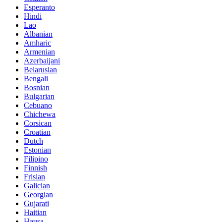
Esperanto
Hindi
Lao
Albanian
Amharic
Armenian
Azerbaijani
Belarusian
Bengali
Bosnian
Bulgarian
Cebuano
Chichewa
Corsican
Croatian
Dutch
Estonian
Filipino
Finnish
Frisian
Galician
Georgian
Gujarati
Haitian
Hausa