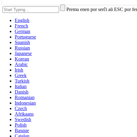
Premu enen por serĉi aŭ ESC por fe
English
French
German
Portuguese
Spanish
Russian
Japanese
Korean
Arabic
Irish
Greek
Turkish
Italian
Danish
Romanian
Indonesian
Czech
Afrikaans
Swedish
Polish
Basque
Catalan