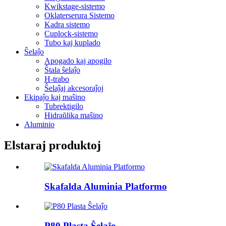
Kwikstage-sistemo
Oklaterserura Sistemo
Kadra sistemo
Cuplock-sistemo
Tubo kaj kuplado
Ŝelaĵo
Apogado kaj apogilo
Ŝtala ŝelaĵo
H-trabo
Ŝelaĵaj akcesoraĵoj
Ekipaĵo kaj maŝino
Tubrektigilo
Hidraŭlika maŝino
Aluminio
Elstaraj produktoj
Skafalda Aluminia Platformo
P80 Plasta Ŝelaĵo