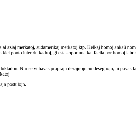
ata al aziaj merkatoj, sudamerikaj merkatoj ktp. Kelkaj homoj ankaŭ noma
o kiel ponto inter du kadroj, ĝi estas oportuna kaj facila por homoj labor
duktadon. Nur se vi havas proprajn dezajnojn aŭ desegnojn, ni povas far
katoj.
iajn postulojn.