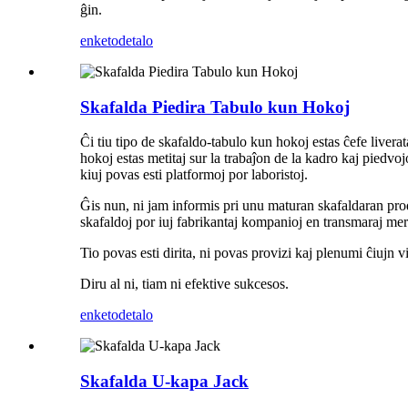
ĝin.
enketo
detalo
Skafalda Piedira Tabulo kun Hokoj
Ĉi tiu tipo de skafaldo-tabulo kun hokoj estas ĉefe liver
hokoj estas metitaj sur la trabaĵon de la kadro kaj piedvoj
kiuj povas esti platformoj por laboristoj.
Ĝis nun, ni jam informis pri unu maturan skafaldaran pro
skafaldoj por iuj fabrikantaj kompanioj en transmaraj mer
Tio povas esti dirita, ni povas provizi kaj plenumi ĉiujn v
Diru al ni, tiam ni efektive sukcesos.
enketo
detalo
Skafalda U-kapa Jack