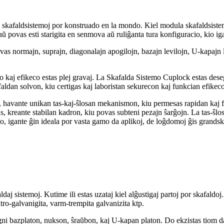
e skafaldsistemoj por konstruado en la mondo. Kiel modula skafaldsistemo
ovas esti starigita en senmova aŭ ruliĝanta tura konfiguracio, kio igas
ivas normajn, suprajn, diagonalajn apogilojn, bazajn levilojn, U-kapajn le
kaj efikeco estas plej gravaj. La Skafalda Sistemo Cuplock estas dese
faldan solvon, kiu certigas kaj laboristan sekurecon kaj funkcian efikec
havante unikan tas-kaj-ŝlosan mekanismon, kiu permesas rapidan kaj fac
iĝas, kreante stabilan kadron, kiu povas subteni pezajn ŝarĝojn. La tas-ŝ
ldo, igante ĝin ideala por vasta gamo da aplikoj, de loĝdomoj ĝis grandsk
aldaj sistemoj. Kutime ili estas uzataj kiel alĝustigaj partoj por skafaldoj
ktro-galvanigita, varm-trempita galvanizita ktp.
egni bazplaton, nukson, ŝraŭbon, kaj U-kapan platon. Do ekzistas tiom d