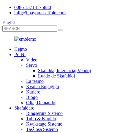
0086 13718175880
info@huayou-scaffold.com
English
Hejmo
Pri Ni
Video
Servo
Skafaldaj Internaciaj Vendoj
Luado de Skafaldoj
La teamo
Kvalita Engaĝiĝo
Karieroj
Blogo
Oftaj Demandoj
Skafaldaro
Ringserura Sistemo
Tubo & Kuplilo
Kwikstage Sistemo
Tasŝlosa Sistemo