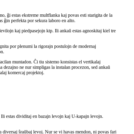
, ĝi estas ekstreme multflanka kaj povas esti starigita de la
 ĝin perfekta por sekura laboro en alto.
vilojn kaj piedpasejojn ktp. Ili ankaŭ estas agnoskitaj kiel tre
gnita por plenumi la rigorajn postulojn de modernaj
on.
ilan muntadon. Ĉi tiu sistemo konsistas el vertikalaj
losa dezajno ne nur simpligas la instalan procezon, sed ankaŭ
alaj komercaj projektoj.
. Ili estas dividitaj en bazajn levojn kaj U-kapajn levojn.
a diversaj ŝraŭbaj levoj. Nur se vi havas mendon, ni povas fari