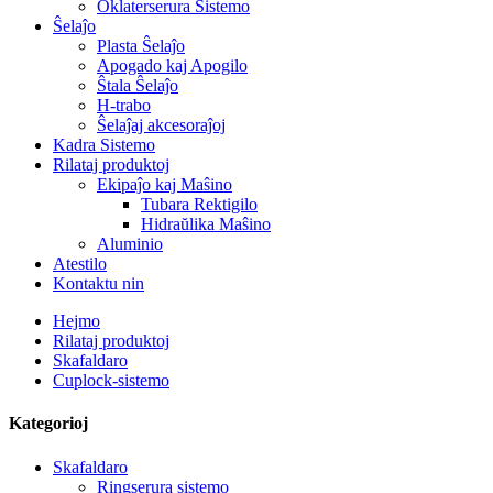
Oklaterserura Sistemo
Ŝelaĵo
Plasta Ŝelaĵo
Apogado kaj Apogilo
Ŝtala Ŝelaĵo
H-trabo
Ŝelaĵaj akcesoraĵoj
Kadra Sistemo
Rilataj produktoj
Ekipaĵo kaj Maŝino
Tubara Rektigilo
Hidraŭlika Maŝino
Aluminio
Atestilo
Kontaktu nin
Hejmo
Rilataj produktoj
Skafaldaro
Cuplock-sistemo
Kategorioj
Skafaldaro
Ringserura sistemo