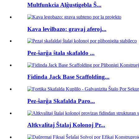
Multfunkcia Alĝustigebla Ŝ...
Kava levilbazo: gravaj aferoj...
Pez-ŝarĝa ŝtala skafaldo ...
Fidinda Jack Base Scaffolding...
Pez-ŝarĝa Skafalda Paro...
Altkvalitaj Ŝtalaj Kolonoj Pr...