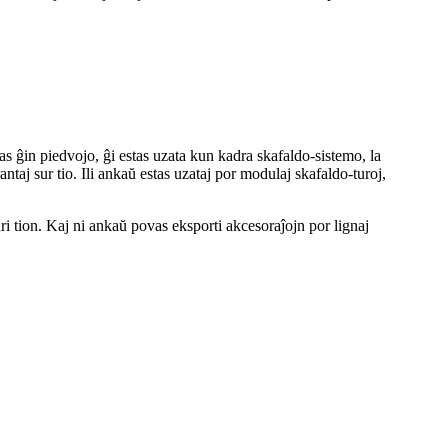
s ĝin piedvojo, ĝi estas uzata kun kadra skafaldo-sistemo, la
antaj sur tio. Ili ankaŭ estas uzataj por modulaj skafaldo-turoj,
i tion. Kaj ni ankaŭ povas eksporti akcesoraĵojn por lignaj