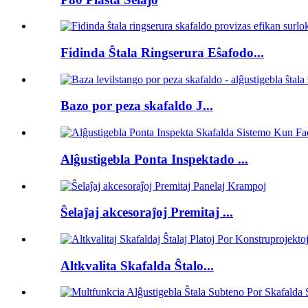
Fidinda Ŝtala Ringserura Eŝafodo...
Bazo por peza skafaldo J...
Alĝustigebla Ponta Inspektado ...
Ŝelaĵaj akcesoraĵoj Premitaj ...
Altkvalita Skafalda Ŝtalo...