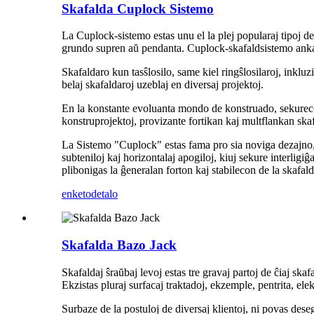
Skafalda Cuplock Sistemo
La Cuplock-sistemo estas unu el la plej popularaj tipoj d
grundo supren aŭ pendanta. Cuplock-skafaldsistemo ankaŭ p
Skafaldaro kun tasŝlosilo, same kiel ringŝlosilaroj, inkluz
belaj skafaldaroj uzeblaj en diversaj projektoj.
En la konstante evoluanta mondo de konstruado, sekureco 
konstruprojektoj, provizante fortikan kaj multflankan ska
La Sistemo "Cuplock" estas fama pro sia noviga dezajno, 
subteniloj kaj horizontalaj apogiloj, kiuj sekure interlig
plibonigas la ĝeneralan forton kaj stabilecon de la skafa
enketo
detalo
Skafalda Bazo Jack
Skafaldaj ŝraŭbaj levoj estas tre gravaj partoj de ĉiaj skaf
Ekzistas pluraj surfacaj traktadoj, ekzemple, pentrita, ele
Surbaze de la postuloj de diversaj klientoj, ni povas des