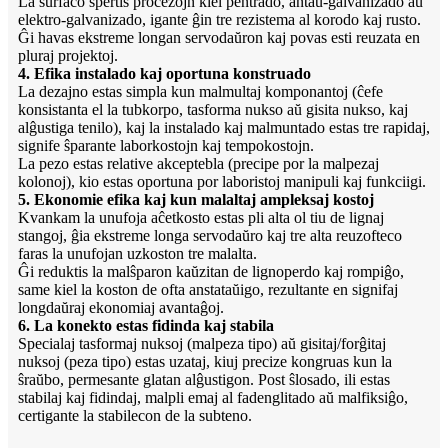
La surfaco spertis procezojn kiel pentrado, antaŭ-galvanizado aŭ
elektro-galvanizado, igante ĝin tre rezistema al korodo kaj rusto.
Ĝi havas ekstreme longan servodaŭron kaj povas esti reuzata en
pluraj projektoj.
4. Efika instalado kaj oportuna konstruado
La dezajno estas simpla kun malmultaj komponantoj (ĉefe
konsistanta el la tubkorpo, tasforma nukso aŭ gisita nukso, kaj
alĝustiga tenilo), kaj la instalado kaj malmuntado estas tre rapidaj,
signife ŝparante laborkostojn kaj tempokostojn.
La pezo estas relative akceptebla (precipe por la malpezaj
kolonoj), kio estas oportuna por laboristoj manipuli kaj funkciigi.
5. Ekonomie efika kaj kun malaltaj ampleksaj kostoj
Kvankam la unufoja aĉetkosto estas pli alta ol tiu de lignaj
stangoj, ĝia ekstreme longa servodaŭro kaj tre alta reuzofteco
faras la unufojan uzkoston tre malalta.
Ĝi reduktis la malŝparon kaŭzitan de lignoperdo kaj rompiĝo,
same kiel la koston de ofta anstataŭigo, rezultante en signifaj
longdaŭraj ekonomiaj avantaĝoj.
6. La konekto estas fidinda kaj stabila
Specialaj tasformaj nuksoj (malpeza tipo) aŭ gisitaj/forĝitaj
nuksoj (peza tipo) estas uzataj, kiuj precize kongruas kun la
ŝraŭbo, permesante glatan alĝustigon. Post ŝlosado, ili estas
stabilaj kaj fidindaj, malpli emaj al fadenglitado aŭ malfiksiĝo,
certigante la stabilecon de la subteno.