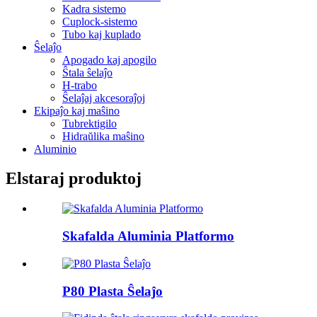
Kadra sistemo
Cuplock-sistemo
Tubo kaj kuplado
Ŝelaĵo
Apogado kaj apogilo
Ŝtala ŝelaĵo
H-trabo
Ŝelaĵaj akcesoraĵoj
Ekipaĵo kaj maŝino
Tubrektigilo
Hidraŭlika maŝino
Aluminio
Elstaraj produktoj
Skafalda Aluminia Platformo
P80 Plasta Ŝelaĵo