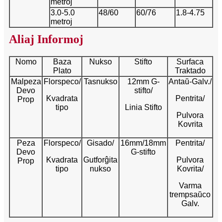
metroj
3.0-5.0
48/60
60/76
1.8-4.75
metroj
Aliaj Informoj
Nomo
Baza
Nukso
Stifto
Surfaca
Plato
Traktado
Malpeza
Florspeco/
Tasnukso
12mm G-
Antaŭ-Galv./
Devo
stifto/
Kvadrata
Pentrita/
Prop
tipo
Linia Stifto
Pulvora
Kovrita
Peza
Florspeco/
Gisado/
16mm/18mm
Pentrita/
Devo
G-stifto
Kvadrata
Gutforĝita
Pulvora
Prop
tipo
nukso
Kovrita/
Varma
trempsaŭco
Galv.