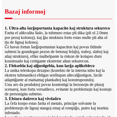
Bazaj informoj
1. Ultra-alta ŝarĝoportanta kapacito kaj struktura sekureco
Farita el altkvalita ŝtalo, la tubmuro estas pli dika (pli ol 2.0mm
por pezaj kolonoj), kaj ĝia struktura forto estas multe pli alta ol
tiu de lignaj kolonoj.
Ĝi havas fortan ŝarĝoportantan kapaciton kaj povas fidinde
subteni la grandegan pezon de betonaj ŝelaĵoj, traboj, slaboj kaj
aliaj strukturoj, efike malhelpante la riskon de kolapso dum
konstruado kaj certigante ekstreme altan sekurecon.
2. Fleksebla kaj alĝustigebla, kun larĝa aplikebleco
La unika teleskopa dezajno (konekto de la interna tubo kaj la
ekstera tubmaniko) ebligas senŝtupan altecalĝustigon, facile
adaptiĝante al malsamaj plankaltoj kaj konstrupostuloj.
Unu aro da produktoj povas kontentigi la bezonojn de pluraj
scenaroj, kun forta versatileco, evitante la problemojn kaj kostojn
de personigita subteno.
3. Elstara daŭreco kaj vivdaŭro
La ĉefa korpo estas farita el metalo, principe solvante la
problemojn de lignaj stangoj emaj al rompiĝo, putro kaj insekta
infestado.