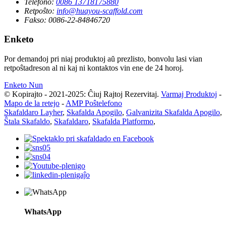
Telefono:
0086 13718175880
Retpoŝto:
info@huayou-scaffold.com
Fakso:
0086-22-84846720
Enketo
Por demandoj pri niaj produktoj aŭ prezlisto, bonvolu lasi vian
retpoŝtadreson al ni kaj ni kontaktos vin ene de 24 horoj.
Enketo Nun
© Kopirajto - 2021-2025: Ĉiuj Rajtoj Rezervitaj.
Varmaj Produktoj
-
Mapo de la retejo
-
AMP Poŝtelefono
Skafaldaro Layher
,
Skafalda Apogilo
,
Galvanizita Skafalda Apogilo
,
Ŝtala Skafaldo
,
Skafaldaro
,
Skafalda Platformo
,
WhatsApp