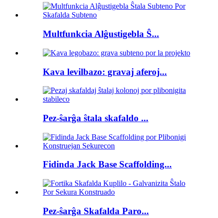
Multfunkcia Alĝustigebla Ŝ...
Kava levilbazo: gravaj aferoj...
Pez-ŝarĝa ŝtala skafaldo ...
Fidinda Jack Base Scaffolding...
Pez-ŝarĝa Skafalda Paro...