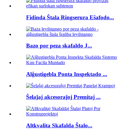
Fidinda Ŝtala Ringserura Eŝafodo...
Bazo por peza skafaldo J...
Alĝustigebla Ponta Inspektado ...
Ŝelaĵaj akcesoraĵoj Premitaj ...
Altkvalita Skafalda Ŝtalo...