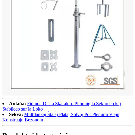
Antaŭa:
Fidinda Diska Skafaldo: Plibonigita Sekureco kaj
Stabileco sur la Loko
Sekva:
Multflankaj Ŝtalaj Plataj Solvoj Por Plenumi Viajn
Konstruajn Bezonojn