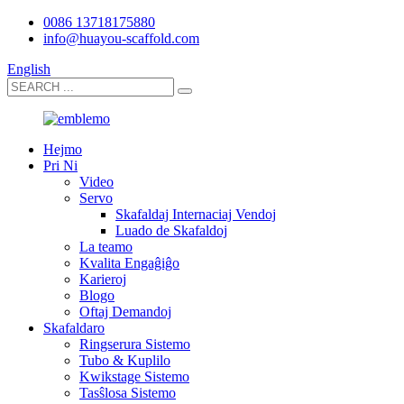
0086 13718175880
info@huayou-scaffold.com
English
Hejmo
Pri Ni
Video
Servo
Skafaldaj Internaciaj Vendoj
Luado de Skafaldoj
La teamo
Kvalita Engaĝiĝo
Karieroj
Blogo
Oftaj Demandoj
Skafaldaro
Ringserura Sistemo
Tubo & Kuplilo
Kwikstage Sistemo
Tasŝlosa Sistemo