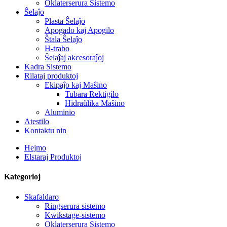
Oklaterserura Sistemo
Ŝelaĵo
Plasta Ŝelaĵo
Apogado kaj Apogilo
Ŝtala Ŝelaĵo
H-trabo
Ŝelaĵaj akcesoraĵoj
Kadra Sistemo
Rilataj produktoj
Ekipaĵo kaj Maŝino
Tubara Rektigilo
Hidraŭlika Maŝino
Aluminio
Atestilo
Kontaktu nin
Hejmo
Elstaraj Produktoj
Kategorioj
Skafaldaro
Ringserura sistemo
Kwikstage-sistemo
Oklaterserura Sistemo