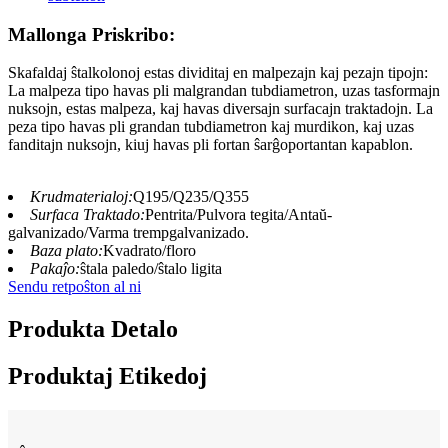
Mallonga Priskribo:
Skafaldaj ŝtalkolonoj estas dividitaj en malpezajn kaj pezajn tipojn:
La malpeza tipo havas pli malgrandan tubdiametron, uzas tasformajn
nuksojn, estas malpeza, kaj havas diversajn surfacajn traktadojn. La
peza tipo havas pli grandan tubdiametron kaj murdikon, kaj uzas
fanditajn nuksojn, kiuj havas pli fortan ŝarĝoportantan kapablon.
Krudmaterialoj:
Q195/Q235/Q355
Surfaca Traktado:
Pentrita/Pulvora tegita/Antaŭ-
galvanizado/Varma trempgalvanizado.
Baza plato:
Kvadrato/floro
Pakaĵo:
ŝtala paledo/ŝtalo ligita
Sendu retpoŝton al ni
Produkta Detalo
Produktaj Etikedoj