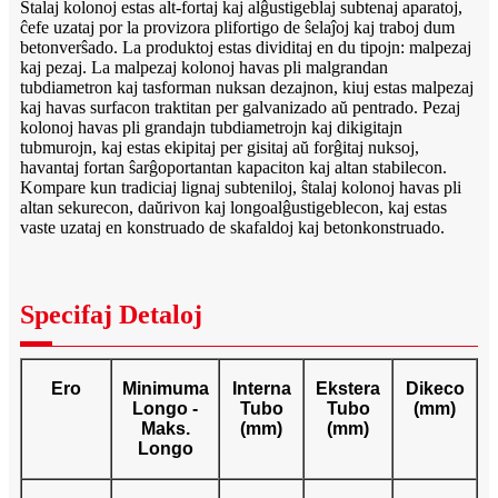
Ŝtalaj kolonoj estas alt-fortaj kaj alĝustigeblaj subtenaj aparatoj,
ĉefe uzataj por la provizora plifortigo de ŝelaĵoj kaj traboj dum
betonverŝado. La produktoj estas dividitaj en du tipojn: malpezaj
kaj pezaj. La malpezaj kolonoj havas pli malgrandan
tubdiametron kaj tasforman nuksan dezajnon, kiuj estas malpezaj
kaj havas surfacon traktitan per galvanizado aŭ pentrado. Pezaj
kolonoj havas pli grandajn tubdiametrojn kaj dikigitajn
tubmurojn, kaj estas ekipitaj per gisitaj aŭ forĝitaj nuksoj,
havantaj fortan ŝarĝoportantan kapaciton kaj altan stabilecon.
Kompare kun tradiciaj lignaj subteniloj, ŝtalaj kolonoj havas pli
altan sekurecon, daŭrivon kaj longoalĝustigeblecon, kaj estas
vaste uzataj en konstruado de skafaldoj kaj betonkonstruado.
Specifaj Detaloj
Ero
Minimuma
Interna
Ekstera
Dikeco
Longo -
Tubo
Tubo
(mm)
Maks.
(mm)
(mm)
Longo