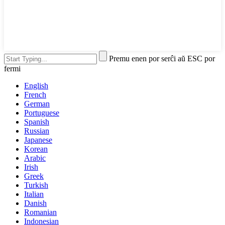
Premu enen por serĉi aŭ ESC por
fermi
English
French
German
Portuguese
Spanish
Russian
Japanese
Korean
Arabic
Irish
Greek
Turkish
Italian
Danish
Romanian
Indonesian