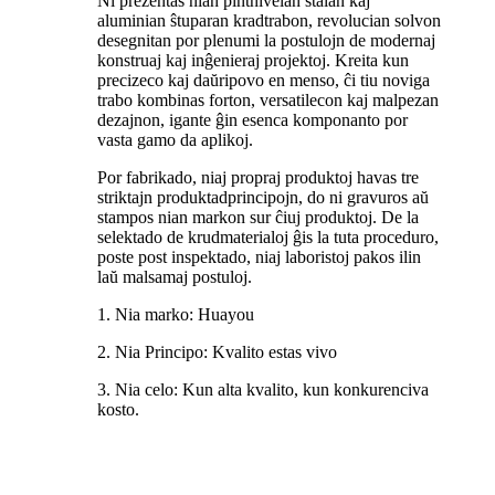
Ni prezentas nian pintnivelan ŝtalan kaj
aluminian ŝtuparan kradtrabon, revolucian solvon
desegnitan por plenumi la postulojn de modernaj
konstruaj kaj inĝenieraj projektoj. Kreita kun
precizeco kaj daŭripovo en menso, ĉi tiu noviga
trabo kombinas forton, versatilecon kaj malpezan
dezajnon, igante ĝin esenca komponanto por
vasta gamo da aplikoj.
Por fabrikado, niaj propraj produktoj havas tre
striktajn produktadprincipojn, do ni gravuros aŭ
stampos nian markon sur ĉiuj produktoj. De la
selektado de krudmaterialoj ĝis la tuta proceduro,
poste post inspektado, niaj laboristoj pakos ilin
laŭ malsamaj postuloj.
1. Nia marko: Huayou
2. Nia Principo: Kvalito estas vivo
3. Nia celo: Kun alta kvalito, kun konkurenciva
kosto.