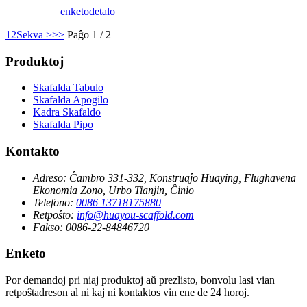
enketo
detalo
1
2
Sekva >
>>
Paĝo 1 / 2
Produktoj
Skafalda Tabulo
Skafalda Apogilo
Kadra Skafaldo
Skafalda Pipo
Kontakto
Adreso:
Ĉambro 331-332, Konstruaĵo Huaying, Flughavena
Ekonomia Zono, Urbo Tianjin, Ĉinio
Telefono:
0086 13718175880
Retpoŝto:
info@huayou-scaffold.com
Fakso:
0086-22-84846720
Enketo
Por demandoj pri niaj produktoj aŭ prezlisto, bonvolu lasi vian
retpoŝtadreson al ni kaj ni kontaktos vin ene de 24 horoj.