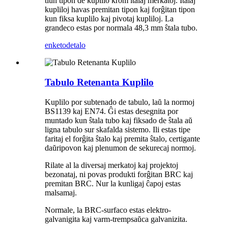
tiun tipon de kuplilo krom italaj merkatoj. Italaj
kupliloj havas premitan tipon kaj forĝitan tipon
kun fiksa kuplilo kaj pivotaj kupliloj. La
grandeco estas por normala 48,3 mm ŝtala tubo.
enketo
detalo
Tabulo Retenanta Kuplilo
Kuplilo por subtenado de tabulo, laŭ la normoj
BS1139 kaj EN74. Ĝi estas desegnita por
muntado kun ŝtala tubo kaj fiksado de ŝtala aŭ
ligna tabulo sur skafalda sistemo. Ili estas tipe
faritaj el forĝita ŝtalo kaj premita ŝtalo, certigante
daŭripovon kaj plenumon de sekurecaj normoj.
Rilate al la diversaj merkatoj kaj projektoj
bezonataj, ni povas produkti forĝitan BRC kaj
premitan BRC. Nur la kunligaj ĉapoj estas
malsamaj.
Normale, la BRC-surfaco estas elektro-
galvanigita kaj varm-trempsaŭca galvanizita.