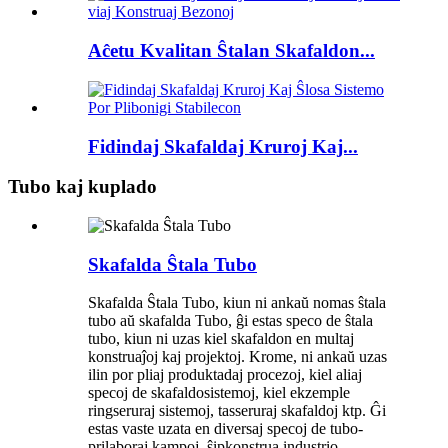
Aĉetu Kvalitan Ŝtalan Skafaldon...
Fidindaj Skafaldaj Kruroj Kaj...
Tubo kaj kuplado
Skafalda Ŝtala Tubo
Skafalda Ŝtala Tubo, kiun ni ankaŭ nomas ŝtala
tubo aŭ skafalda Tubo, ĝi estas speco de ŝtala
tubo, kiun ni uzas kiel skafaldon en multaj
konstruaĵoj kaj projektoj. Krome, ni ankaŭ uzas
ilin por pliaj produktadaj procezoj, kiel aliaj
specoj de skafaldosistemoj, kiel ekzemple
ringseruraj sistemoj, tasseruraj skafaldoj ktp. Ĝi
estas vaste uzata en diversaj specoj de tubo-
prilaboraj kampoj, ŝipkonstrua industrio,