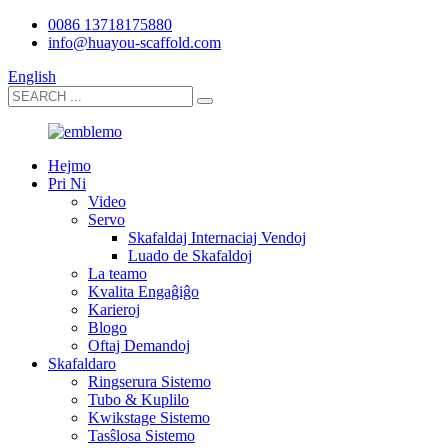
0086 13718175880
info@huayou-scaffold.com
English
Hejmo
Pri Ni
Video
Servo
Skafaldaj Internaciaj Vendoj
Luado de Skafaldoj
La teamo
Kvalita Engaĝiĝo
Karieroj
Blogo
Oftaj Demandoj
Skafaldaro
Ringserura Sistemo
Tubo & Kuplilo
Kwikstage Sistemo
Tasŝlosa Sistemo