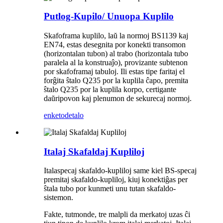
Putlog-Kupilo/ Unuopa Kuplilo
Skafoframa kuplilo, laŭ la normoj BS1139 kaj
EN74, estas desegnita por konekti transomon
(horizontalan tubon) al trabo (horizontala tubo
paralela al la konstruaĵo), provizante subtenon
por skafoframaj tabuloj. Ili estas tipe faritaj el
forĝita ŝtalo Q235 por la kuplila ĉapo, premita
ŝtalo Q235 por la kuplila korpo, certigante
daŭripovon kaj plenumon de sekurecaj normoj.
enketo
detalo
Italaj Skafaldaj Kupliloj
Italaspecaj skafaldo-kupliloj same kiel BS-specaj
premitaj skafaldo-kupliloj, kiuj konektiĝas per
ŝtala tubo por kunmeti unu tutan skafaldo-
sistemon.
Fakte, tutmonde, tre malpli da merkatoj uzas ĉi