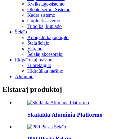
Kwikstage-sistemo
Oklaterserura Sistemo
Kadra sistemo
Cuplock-sistemo
Tubo kaj kuplado
Ŝelaĵo
Apogado kaj apogilo
Ŝtala ŝelaĵo
H-trabo
Ŝelaĵaj akcesoraĵoj
Ekipaĵo kaj maŝino
Tubrektigilo
Hidraŭlika maŝino
Aluminio
Elstaraj produktoj
Skafalda Aluminia Platformo
P80 Plasta Ŝelaĵo