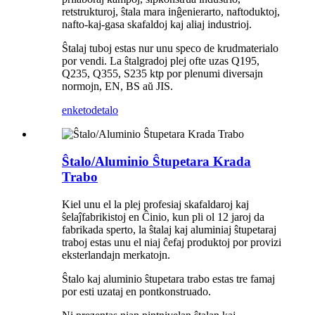
retstrukturoj, ŝtala mara inĝenierarto, naftoduktoj,
nafto-kaj-gasa skafaldoj kaj aliaj industrioj.
Ŝtalaj tuboj estas nur unu speco de krudmaterialo
por vendi. La ŝtalgradoj plej ofte uzas Q195,
Q235, Q355, S235 ktp por plenumi diversajn
normojn, EN, BS aŭ JIS.
enketo
detalo
Ŝtalo/Aluminio Ŝtupetara Krada
Trabo
Kiel unu el la plej profesiaj skafaldaroj kaj
ŝelaĵfabrikistoj en Ĉinio, kun pli ol 12 jaroj da
fabrikada sperto, la ŝtalaj kaj aluminiaj ŝtupetaraj
traboj estas unu el niaj ĉefaj produktoj por provizi
eksterlandajn merkatojn.
Ŝtalo kaj aluminio ŝtupetara trabo estas tre famaj
por esti uzataj en pontkonstruado.