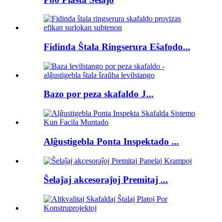
Fidinda Ŝtala Ringserura Eŝafodo...
Bazo por peza skafaldo J...
Alĝustigebla Ponta Inspektado ...
Ŝelaĵaj akcesoraĵoj Premitaj ...