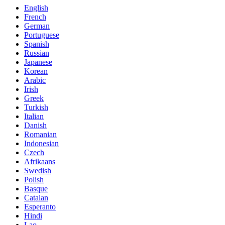
English
French
German
Portuguese
Spanish
Russian
Japanese
Korean
Arabic
Irish
Greek
Turkish
Italian
Danish
Romanian
Indonesian
Czech
Afrikaans
Swedish
Polish
Basque
Catalan
Esperanto
Hindi
Lao