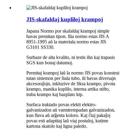
JIS-skafaldaj kupliloj krampoj
Japana Normo por skafaldaj krampoj simple
havas premitan tipon. Ilia normo estas JIS A
8951-1995 aŭ la materiala normo estas JIS
G3101 SS330.
Surbaze de alta kvalito, ni testis ilin kaj trapasis
SGS kun bonaj datumoj.
Premitaj krampoj laŭ la normo JIS povas konstrui
tutan sistemon per ŝtala tubo, ili havas diversajn
akcesoraĵojn, inkluzive de fiksa krampo, pivota
krampo, manika kuplilo, interna artika stifto,
traba krampo kaj bazplato ktp.
Surfaca traktado povas elekti elektro-
galvanizadon aŭ varmtrempadan galvanizadon,
kun flava aŭ arĝenta koloro. Kaj ĉiuj pakaĵoj
povas esti adaptitaj laŭ viaj postuloj, kutime
kartona skatolo kaj ligna paledo.