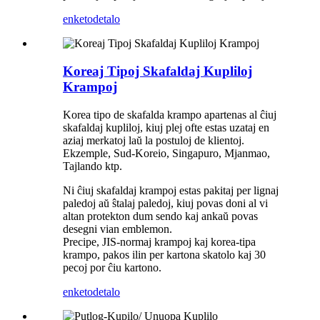
enketo
detalo
Koreaj Tipoj Skafaldaj Kupliloj
Krampoj
Korea tipo de skafalda krampo apartenas al ĉiuj
skafaldaj kupliloj, kiuj plej ofte estas uzataj en
aziaj merkatoj laŭ la postuloj de klientoj.
Ekzemple, Sud-Koreio, Singapuro, Mjanmao,
Tajlando ktp.
Ni ĉiuj skafaldaj krampoj estas pakitaj per lignaj
paledoj aŭ ŝtalaj paledoj, kiuj povas doni al vi
altan protekton dum sendo kaj ankaŭ povas
desegni vian emblemon.
Precipe, JIS-normaj krampoj kaj korea-tipa
krampo, pakos ilin per kartona skatolo kaj 30
pecoj por ĉiu kartono.
enketo
detalo