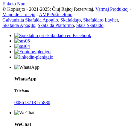
Enketo Nun
© Kopirajto - 2021-2025: Ĉiuj Rajtoj Rezervitaj.
Varmaj Produktoj
-
Mapo de la retejo
-
AMP Poŝtelefono
Galvanizita Skafalda Apogilo
,
Skafaldaro
,
Skafaldaro Layher
,
Skafalda Apogilo
,
Skafalda Platformo
,
Ŝtala Skafaldo
,
WhatsApp
Telefono
008613718175880
WeChat