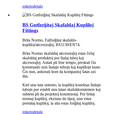
enketo
detalo
BS Gutforĝitaj Skafaldaj Kupliloj
Fittings
Brita Normo, Falforĝitaj skafaldo-
kupliloj/akcesoraĵoj, BS1139/EN74.
Brita Normo skafaldaj akcesoraĵoj estas ĉefaj
skafaldaj produktoj por ŝtalaj tuboj kaj
akcesoraĵoj. Antaŭ pli frue tempo, preskaŭ ĉiu
konstruado uzis ŝtalajn tubojn kaj kuplilojn kune.
Ĝis nun, ankoraŭ tiom da kompanioj ŝatas uzi
ilin.
Kiel unu tuta sistemo, la kupliloj konektas ŝtalajn
tubojn por establi unu tutan skafaldosistemon kaj
subteni pli da projektoj konstruotaj. Por britaj
normaj kupliloj, ekzistas du tipoj, unu estas
premitaj kupliloj, la alia estas forĝitaj kupliloj.
enketo
detalo