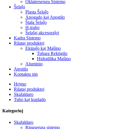
Oklaterserura Sistemo
Ŝelaĵo
Plasta Ŝelaĵo
Apogado kaj Apogilo
Ŝtala Ŝelaĵo
H-trabo
Ŝelaĵaj akcesoraĵoj
Kadra Sistemo
Rilataj produktoj
Ekipaĵo kaj Maŝino
Tubara Rektigilo
Hidraŭlika Maŝino
Aluminio
Atestilo
Kontaktu nin
Hejmo
Rilataj produktoj
Skafaldaro
Tubo kaj kuplado
Kategorioj
Skafaldaro
Ringserura sistemo