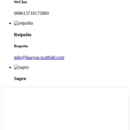
WeChat
008613718175880
Retpoŝto
Retpoŝto
info@huayou-scaffold.com
Supro