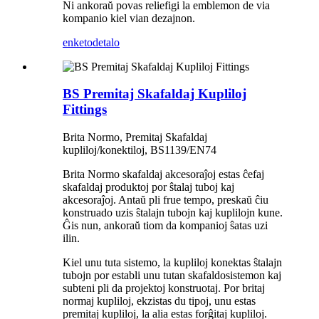
Ni ankoraŭ povas reliefigi la emblemon de via
kompanio kiel vian dezajnon.
enketo
detalo
BS Premitaj Skafaldaj Kupliloj
Fittings
Brita Normo, Premitaj Skafaldaj
kupliloj/konektiloj, BS1139/EN74
Brita Normo skafaldaj akcesoraĵoj estas ĉefaj
skafaldaj produktoj por ŝtalaj tuboj kaj
akcesoraĵoj. Antaŭ pli frue tempo, preskaŭ ĉiu
konstruado uzis ŝtalajn tubojn kaj kuplilojn kune.
Ĝis nun, ankoraŭ tiom da kompanioj ŝatas uzi
ilin.
Kiel unu tuta sistemo, la kupliloj konektas ŝtalajn
tubojn por establi unu tutan skafaldosistemon kaj
subteni pli da projektoj konstruotaj. Por britaj
normaj kupliloj, ekzistas du tipoj, unu estas
premitaj kupliloj, la alia estas forĝitaj kupliloj.