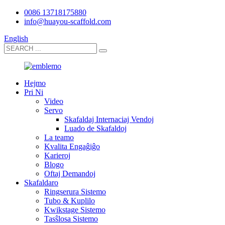
0086 13718175880
info@huayou-scaffold.com
English
Hejmo
Pri Ni
Video
Servo
Skafaldaj Internaciaj Vendoj
Luado de Skafaldoj
La teamo
Kvalita Engaĝiĝo
Karieroj
Blogo
Oftaj Demandoj
Skafaldaro
Ringserura Sistemo
Tubo & Kuplilo
Kwikstage Sistemo
Tasŝlosa Sistemo