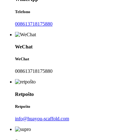
Telefono
008613718175880
WeChat
WeChat
008613718175880
Retpoŝto
Retpoŝto
info@huayou-scaffold.com