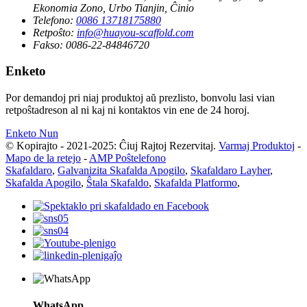
Ekonomia Zono, Urbo Tianjin, Ĉinio
Telefono:
0086 13718175880
Retpoŝto:
info@huayou-scaffold.com
Fakso:
0086-22-84846720
Enketo
Por demandoj pri niaj produktoj aŭ prezlisto, bonvolu lasi vian
retpoŝtadreson al ni kaj ni kontaktos vin ene de 24 horoj.
Enketo Nun
© Kopirajto - 2021-2025: Ĉiuj Rajtoj Rezervitaj.
Varmaj Produktoj
-
Mapo de la retejo
-
AMP Poŝtelefono
Skafaldaro
,
Galvanizita Skafalda Apogilo
,
Skafaldaro Layher
,
Skafalda Apogilo
,
Ŝtala Skafaldo
,
Skafalda Platformo
,
WhatsApp