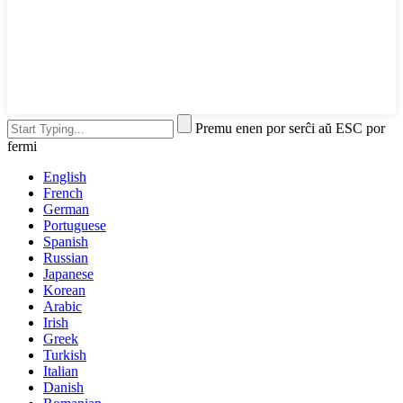
Premu enen por serĉi aŭ ESC por
fermi
English
French
German
Portuguese
Spanish
Russian
Japanese
Korean
Arabic
Irish
Greek
Turkish
Italian
Danish