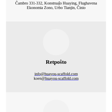
Ĉambro 331-332, Konstruaĵo Huaying, Flughavena
Ekonomia Zono, Urbo Tianjin, Ĉinio
Retpoŝto
info@huayou-scaffold.com
koen
@huayou-scaffold.com