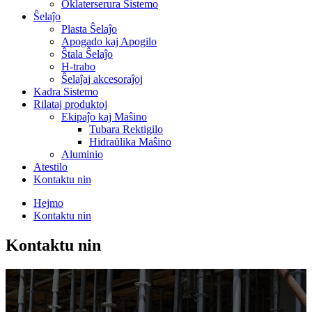
Oklaterserura Sistemo
Ŝelaĵo
Plasta Ŝelaĵo
Apogado kaj Apogilo
Ŝtala Ŝelaĵo
H-trabo
Ŝelaĵaj akcesoraĵoj
Kadra Sistemo
Rilataj produktoj
Ekipaĵo kaj Maŝino
Tubara Rektigilo
Hidraŭlika Maŝino
Aluminio
Atestilo
Kontaktu nin
Hejmo
Kontaktu nin
Kontaktu nin