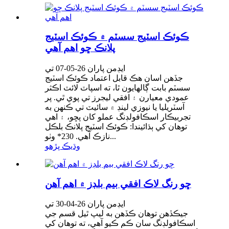
ڪوئڪ اسٽيج سسٽم ۾ ڪوئڪ اسٽيج
پلانڪ ڇو اهم آهي
ايڊمن پاران 26-05-07 تي
جڏهن اسان هڪ قابل اعتماد ڪوئڪ اسٽيج
سسٽم بابت ڳالهايون ٿا، ته اسپاٽ لائٽ اڪثر
عمودي معيارن ۽ افقي ليجرز تي پوي ٿي. پر
آسٽريليا يا نيوزي لينڊ ۾ سائيٽ تي ڪنهن به
تجربيڪار اسڪافولڊنگ عملو کان پڇو، ۽ اهي
توهان کي ٻڌائيندا: ڪوئڪ اسٽيج پلانڪ بلڪل
نازڪ آهي. 230* وٺو...
وڌيڪ پڙهو
ڇو رنگ لاڪ افقي بيم بلڊز ۾ اهم آهن
ايڊمن پاران 26-04-30 تي
جيڪڏهن توهان ڪڏهن به ليپ ٿيل قسم جي
اسڪافولڊنگ سان ڪم ڪيو آهي، ته توهان کي