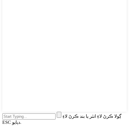
ڳولا ڪرڻ لاءِ انٽر يا بند ڪرڻ لاءِ
ESC دٻايو.