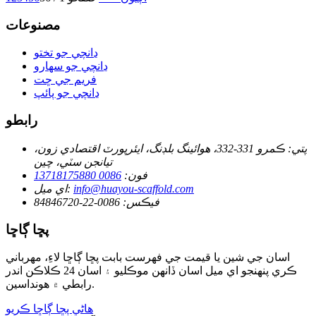
مصنوعات
ڍانچي جو تختو
ڍانچي جو سهارو
فريم جي ڇت
ڍانچي جو پائپ
رابطو
پتي:
ڪمرو 331-332، هوائينگ بلڊنگ، ايئرپورٽ اقتصادي زون،
تيانجن سٽي، چين
فون:
0086 13718175880
info@huayou-scaffold.com
اي ميل:
فيڪس:
0086-22-84846720
پڇا ڳاڇا
اسان جي شين يا قيمت جي فهرست بابت پڇا ڳاڇا لاءِ، مھرباني
ڪري پنھنجو اي ميل اسان ڏانھن موڪليو ۽ اسان 24 ڪلاڪن اندر
رابطي ۾ ھونداسين.
هاڻي پڇا ڳاڇا ڪريو