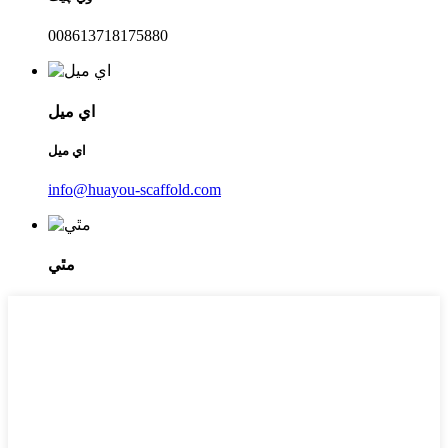
008613718175880
اي ميل
اي ميل
info@huayou-scaffold.com
مٿي