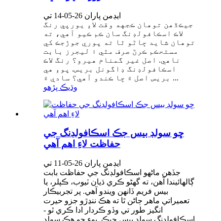
ايڊمن پاران 26-05-14 تي
جيڪڏهن توهان ڪجهه وقت لاءِ يورپي رنگ
لاڪ اسڪافولڊنگ سان ڪم ڪيو آهي، ته
توهان شايد ڄاڻو ٿا ته پوري جوڙجڪ کي
مستحڪم ڪرڻ صرف مٿي ۽ ليجرز بابت
ناهي. اصل غير گمنام هيرو؟ رنگ لاڪ
اسڪافولڊنگ ڊاگونل بريس. پوءِ هي
بريس اصل ۾ ڇا ڪندو آهي؟ سادي ۾ ...
وڌيڪ پڙهو
ڇو سولڊ بيس جڪ اسڪافولڊنگ جي
حفاظت لاءِ اهم آهي
ايڊمن پاران 26-05-11 تي
جڏهن ماڻهو اسڪافولڊنگ جي حفاظت بابت
ڳالهائيندا آهن، ته گهڻو ڪري ڌيان ٽيوب، ڪپلر، يا
بيس فريم ڏانهن ويندو آهي. پر تجربيڪار
تعميراتي ماهر ڄاڻن ٿا ته هڪ ننڍڙو جزو حيرت
انگيز طور تي وڏو ڪردار ادا ڪري ٿو -
اسڪافولڊنگ سولڊ بيس جيڪ. پوءِ ڇو هڪ سولڊ