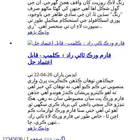
رنگ لاڪ روزيٽ کان واقف هجڻ گهرجي. ان جي
گول شڪل اها آهي جنهن کي گهڻا ماڻهو صرف
"رنگ" سڏين ٿا. ان جي سادي ظاهر جي باوجود،
پوري اسڪافولڊ جي استحڪام مڪمل طور تي
سپورٽ لاءِ ان تي منحصر آهي. "ري...
وڌيڪ پڙهو
فارم ورڪ ٽائي راڊ ۽ ڪلمپ - قابل
اعتماد حل
ايڊمن پاران 26-04-22 تي
جيڪڏهن توهان ڪڏهن ڪنڪريٽ ڀرڻ واري
منصوبي تي ڪم ڪيو آهي، ته توهان کي خبر آهي
ته اهو ڪيترو پريشان ڪندڙ هوندو آهي جڏهن
فارم ورڪ ڀت سان مضبوطي سان نه رهي. هڪ
ننڍڙو خال سڄي ڍانچي کي برباد ڪري سگهي ٿو.
اهو ئي آهي جتي سٺا فارم ورڪ لوازمات ڪم
اچن ٿا - خاص طور تي فارم ورڪ لاءِ ٽائي راڊ.
تنهن ڪري، ڇا...
وڌيڪ پڙهو
اڳيون >
>>
صفحو 1 / 36
6
5
4
3
2
1