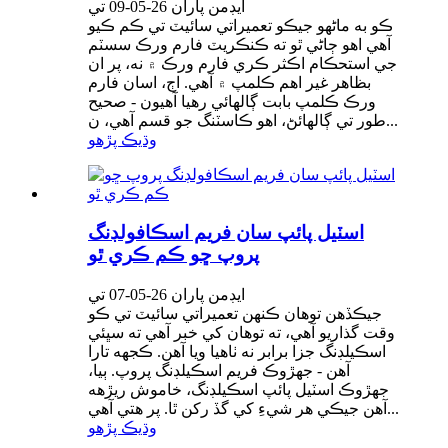
ايڊمن پاران 26-05-09 تي
ڪو به ماڻهو جيڪو تعميراتي سائيٽ تي ڪم ڪيو
آهي اهو ڄاڻي ٿو ته ڪنڪريٽ فارم ورڪ سسٽم
جي استحڪام اڪثر ڪري فارم ورڪ ۾ نه، پر ان
بظاهر غير اهم ڪلمپ ۾ آهي. اڄ، اسان فارم
ورڪ ڪلمپ بابت ڳالهائي رهيا آهيون - صحيح
طور تي ڳالهائڻ، اهو ڪاسٽنگ جو قسم آهي، ن...
وڌيڪ پڙهو
اسٽيل پائپ سان فريم اسڪافولڊنگ
پروپ ڇو ڪم ڪري ٿو
ايڊمن پاران 26-05-07 تي
جيڪڏهن توهان ڪنهن تعميراتي سائيٽ تي ڪو
وقت گذاريو آهي، ته توهان کي خبر آهي ته سڀئي
اسڪيلڊنگ جزا برابر نه ٺاهيا ويا آهن. ڪجهه تارا
آهن - جهڙوڪ فريم اسڪيلڊنگ پروپ. ٻيا،
جهڙوڪ اسٽيل پائپ اسڪيلڊنگ، خاموش ريڙهه
آهن جيڪي هر شيءِ کي گڏ رکن ٿا. پر هتي آهي...
وڌيڪ پڙهو