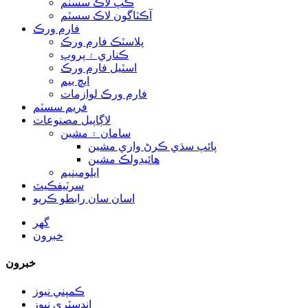
ڪپ لاڪ سسٽم
آڪٽاگون لاڪ سسٽم
فارم ورڪ
پلاسٽڪ فارم ورڪ
ڪناري ۽ پروپ
اسٽيل فارم ورڪ
ايڇ بيم
فارم ورڪ لوازمات
فريم سسٽم
لاڳاپيل مصنوعات
سامان ۽ مشين
پائپ سڌي ڪرڻ واري مشين
هائيڊولڪ مشين
ايلومينيم
سرٽيفڪيٽ
اسان سان رابطو ڪريو
گھر
خبرون
خبرون
ڪمپني نيوز
انڊسٽري نيوز