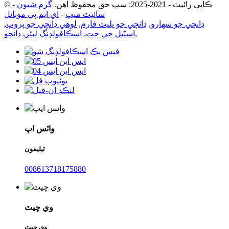
© ڪاپي رائيٽ - 2021-2025: سڀ حق محفوظ آهن.
گرم شيون
-
سائيٽ ميپ
-
اي ايم پي موبائل
ڍانچي جو سهارو
,
ڍانچي جو پليٽ فارم
,
لوهي ڍانچي جو پروپ
,
,
اسٽيل جي ڇت
,
اسڪافولڊنگ ليئر
,
ڍانچو
واٽس اپ
ٽيليفون
008613718175880
وي چيٽ
وي چيٽ