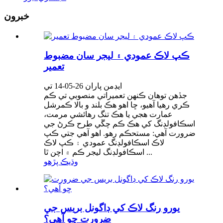
خبرون
ڪپ لاڪ عمودي ۽ ليجر سان مضبوط
تعمير
ايڊمن پاران 26-05-14 تي
جڏهن توهان ڪنهن تعميراتي منصوبي تي ڪم
ڪري رهيا آهيو، ڇا اهو هڪ بلند و بالا ڪمرشل
عمارت هجي يا هڪ تنگ رهائشي مرمت،
اسڪافولڊنگ کي هڪ ڪم چڱي طرح ڪرڻ جي
ضرورت آهي: مستحڪم رهو. اهو آهي جتي ڪپ
لاڪ اسڪافولڊنگ عمودي ۽ ڪپ لاڪ
اسڪافولڊنگ ليجر ڪم ۾ اچن ٿا ...
وڌيڪ پڙهو
يورو رنگ لاڪ کي ڊاگونل بريس جي
ضرورت ڇو آهي؟