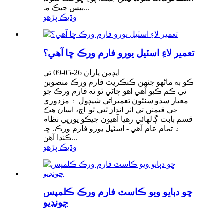
بيس جيڪ ما...
وڌيڪ پڙهو
تعمير لاءِ اسٽيل يورو فارم ورڪ ڇا آهي؟
ايڊمن پاران 26-05-09 تي
ڪو به ماڻهو جنهن ڪنڪريٽ فارم ورڪ منصوبن
تي ڪم ڪيو آهي اهو ڄاڻي ٿو ته فارم ورڪ جو
معيار سڌو سنئون تعميراتي شيڊول ۽ مزدوري
جي قيمتن تي اثر انداز ٿئي ٿو. اڄ، اسان هڪ
قسم بابت ڳالهائي رهيا آهيون جيڪو يورپي نظام
۾ تمام عام آهي - اسٽيل يورو فارم ورڪ. ڇا
ڪندا آهن...
وڌيڪ پڙهو
ڇو دٻايو ويو ڪاسٽ فارم ورڪ ڪلمپس
چونڊيو