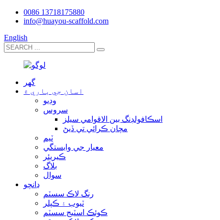
0086 13718175880
info@huayou-scaffold.com
English
گھر
اسان جي باري ۾
وڊيو
سروس
اسڪافولڊنگ بين الاقوامي سيلز
مچان ڪرائي تي ڏيڻ
ٽيم
معيار جي وابستگي
ڪيريئر
بلاگ
سوال
ڍانچو
رنگ لاڪ سسٽم
ٽيوب ۽ ڪپلر
ڪوئڪ اسٽيج سسٽم