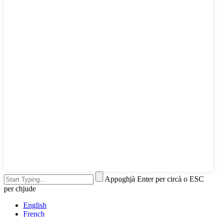
Appughjà Enter per circà o ESC
per chjude
English
French