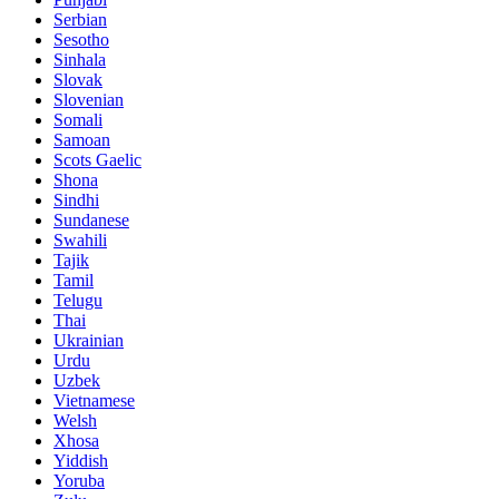
Serbian
Sesotho
Sinhala
Slovak
Slovenian
Somali
Samoan
Scots Gaelic
Shona
Sindhi
Sundanese
Swahili
Tajik
Tamil
Telugu
Thai
Ukrainian
Urdu
Uzbek
Vietnamese
Welsh
Xhosa
Yiddish
Yoruba