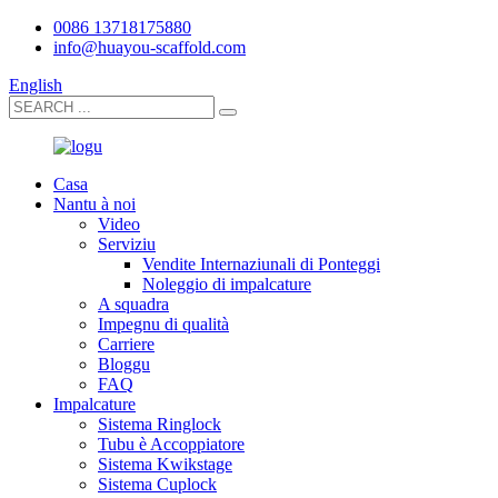
0086 13718175880
info@huayou-scaffold.com
English
Casa
Nantu à noi
Video
Serviziu
Vendite Internaziunali di Ponteggi
Noleggio di impalcature
A squadra
Impegnu di qualità
Carriere
Bloggu
FAQ
Impalcature
Sistema Ringlock
Tubu è Accoppiatore
Sistema Kwikstage
Sistema Cuplock