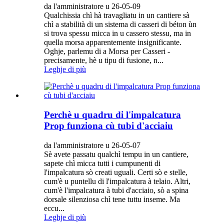
da l'amministratore u 26-05-09
Qualchissia chì hà travagliatu in un cantiere sà
chì a stabilità di un sistema di casseri di béton ùn
si trova spessu micca in u cassero stessu, ma in
quella morsa apparentemente insignificante.
Oghje, parlemu di a Morsa per Casseri -
precisamente, hè u tipu di fusione, n...
Leghje di più
Perchè u quadru di l'impalcatura
Prop funziona cù tubi d'acciaiu
da l'amministratore u 26-05-07
Sè avete passatu qualchì tempu in un cantiere,
sapete chì micca tutti i cumpunenti di
l'impalcatura sò creati uguali. Certi sò e stelle,
cum'è u puntellu di l'impalcatura à telaio. Altri,
cum'è l'impalcatura à tubi d'acciaio, sò a spina
dorsale silenziosa chì tene tuttu inseme. Ma
eccu...
Leghje di più