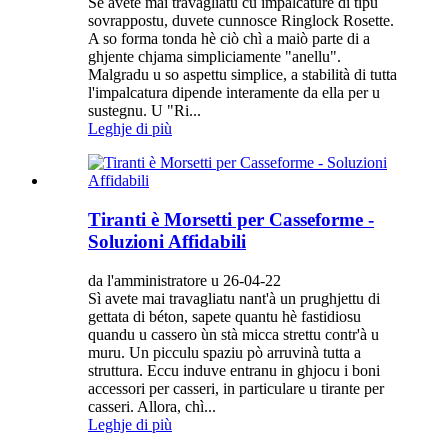
Sè avete mai travagliatu cù impalcature di tipu
sovrappostu, duvete cunnosce Ringlock Rosette.
A so forma tonda hè ciò chì a maiò parte di a
ghjente chjama simpliciamente "anellu".
Malgradu u so aspettu simplice, a stabilità di tutta
l'impalcatura dipende interamente da ella per u
sustegnu. U "Ri...
Leghje di più
Tiranti è Morsetti per Casseforme -
Soluzioni Affidabili
da l'amministratore u 26-04-22
Sì avete mai travagliatu nant'à un prughjettu di
gettata di béton, sapete quantu hè fastidiosu
quandu u cassero ùn stà micca strettu contr'à u
muru. Un picculu spaziu pò arruvinà tutta a
struttura. Eccu induve entranu in ghjocu i boni
accessori per casseri, in particulare u tirante per
casseri. Allora, chì...
Leghje di più