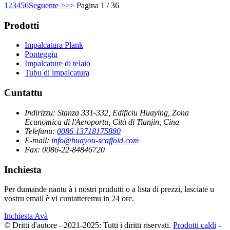
1
2
3
4
5
6
Seguente >
>>
Pagina 1 / 36
Prodotti
Impalcatura Plank
Ponteggiu
Impalcature di telaio
Tubu di impalcatura
Cuntattu
Indirizzu:
Stanza 331-332, Edificiu Huaying, Zona
Ecunomica di l'Aeroportu, Cità di Tianjin, Cina
Telefunu:
0086 13718175880
E-mail:
info@huayou-scaffold.com
Fax:
0086-22-84846720
Inchiesta
Per dumande nantu à i nostri prudutti o a lista di prezzi, lasciate u
vostru email è vi cuntatteremu in 24 ore.
Inchiesta Avà
© Dritti d'autore - 2021-2025: Tutti i diritti riservati.
Prodotti caldi
-