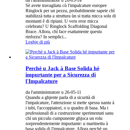
da l'amministratore u 26-05-14
Sè avete travagliatu cù l'impalcature europee
Ringlock per un pezzu, probabilmente sapete chì
stabilizzà tutta a struttura ùn si tratta micca solu di
montanti è di ripiani. U veru eroe micca
celebratu? U Ringlock Scaffolding Diagonal
Brace. Allora, chì face esattamente questu
rinforzu? In semplici...
Leghje di più
Perchè u Jack à Base Solida hè
impurtante per a Sicurezza di
l'Impalcature
da l'amministratore u 26-05-11
Quandu a ghjente parla di a sicurità di
l'impalcature, l'attenzione si mette spessu nantu à
i tubi, l'accoppiatori, o u quadru di basa. Ma i
prufessiunali di a custruzzione sperimentati sanu
chì un picculu cumpunente ghjoca un rolu
sorprendentemente impurtante: u martinettu à
basa solida di l'impalcature. Allora perchè un