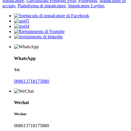
Impalcature
,
Galvanizatu Ponteggi Prop
,
Ponteggiu
,
Impalcature in
acciaio
,
Piattaforma di impalcature
,
Impalcature Layher
,
WhatsApp
Tel.
008613718175880
Wechat
Wechat
008613718175880