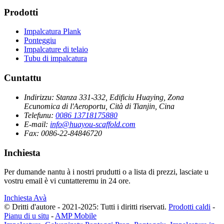
Prodotti
Impalcatura Plank
Ponteggiu
Impalcature di telaio
Tubu di impalcatura
Cuntattu
Indirizzu:
Stanza 331-332, Edificiu Huaying, Zona
Ecunomica di l'Aeroportu, Cità di Tianjin, Cina
Telefunu:
0086 13718175880
E-mail:
info@huayou-scaffold.com
Fax:
0086-22-84846720
Inchiesta
Per dumande nantu à i nostri prudutti o a lista di prezzi, lasciate u
vostru email è vi cuntatteremu in 24 ore.
Inchiesta Avà
© Dritti d'autore - 2021-2025: Tutti i diritti riservati.
Prodotti caldi
-
Pianu di u situ
-
AMP Mobile