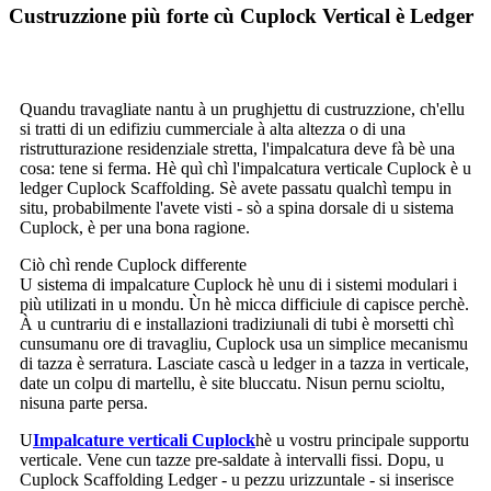
Custruzzione più forte cù Cuplock Vertical è Ledger
Quandu travagliate nantu à un prughjettu di custruzzione, ch'ellu
si tratti di un edifiziu cummerciale à alta altezza o di una
ristrutturazione residenziale stretta, l'impalcatura deve fà bè una
cosa: tene si ferma. Hè quì chì l'impalcatura verticale Cuplock è u
ledger Cuplock Scaffolding. Sè avete passatu qualchì tempu in
situ, probabilmente l'avete visti - sò a spina dorsale di u sistema
Cuplock, è per una bona ragione.
Ciò chì rende Cuplock differente
U sistema di impalcature Cuplock hè unu di i sistemi modulari i
più utilizati in u mondu. Ùn hè micca difficiule di capisce perchè.
À u cuntrariu di e installazioni tradiziunali di tubi è morsetti chì
cunsumanu ore di travagliu, Cuplock usa un simplice mecanismu
di tazza è serratura. Lasciate cascà u ledger in a tazza in verticale,
date un colpu di martellu, è site bluccatu. Nisun pernu scioltu,
nisuna parte persa.
U
Impalcature verticali Cuplock
hè u vostru principale supportu
verticale. Vene cun tazze pre-saldate à intervalli fissi. Dopu, u
Cuplock Scaffolding Ledger - u pezzu urizzuntale - si inserisce