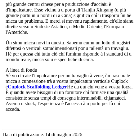
più grande centru cinese per a pruduzzione d'acciaiu è
d'impalcature. Esse vicinu à u portu di Tianjin Xingang (u più
grande portu in u nordu di a Cina) significa chì u trasportu ùn hè
micca un prublema. E merci si movenu rapidamente, ch'elle sianu
dirette versu u Sudeste Asiaticu, u Mediu Oriente, l'Europa o
l'Americhe.
Ùn simu micca novi in ​​questu. Sapemu cumu un lottu di registri
difettosi o verticali sottudimensionati ponu rallentà un travagliu.
Hè per quessa chì tuttu ciò chì furnimu risponde à i standard di u
mondu reale, micca solu e specifiche di carta.
A linea di fondu
Sè vo circate l'impalcature per un travagliu à vene, ùn trascurate
micca a cunnessione trà a vostra impalcatura verticale Cuplock
è
Cuplock Scaffolding Ledger
Hè da quì chì vene a vostra forza.
È quandu avete bisognu di un fornitore chì furnisce una qualità
consistente senza tempi di consegna interminabili, chjamateci.
Avemu u stock, l'esperienza è l'accessu à u portu per fà chì
accada.
Data di publicazione: 14 di maghju 2026