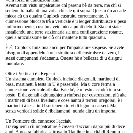
Avemu tutti vistu impalcature chì parenu bè da terra, ma chì si
sentenu traballanti una volta chì site quì sopra. Questu ùn accade
micca cù un quadru Cuplock custruitu currettamente. A
cunnessione bluccata trà a verticale è u ledger distribuisce u pesu
uniformemente, cusì ùn avete micca punti debuli. Sia chì state
installendu una torre stazionaria sia una cunfigurazione rotante,
quella articulazione hè ciò chì mantene tuttu quadratu.
È sì, Cuplock funziona ancu per l'impalcature sospese. Sè avete
bisognu di appendelu à una struttura o di custruisce da zero, i
stessi cumpunenti s'adattanu. Questa hè a bellezza di u disignu
mudulare.
Oltre i Verticali è i Registri
Un sistema cumpletu Cuplock include diagonali, martinetti di
basa, martinetti à testa in U è passerelle. Ma u core ferma a
cunnessione verticale-ribalta. Fate bè, è u restu accadrà in u so
postu. E diagonali aghjunghjenu rinforzi per custruzzioni più alte,
i martinetti di basa livellanu e cose nantu à terreni irregolari, è i
martinetti à testa in U sustenenu travi di legnu o casseri. Ma
senza verticali solide è ribaltamenti, nunda altru ùn importa.
Un Fornitore chì cunnosce l'acciaiu
Travagliemu cù impalcature è casseri d'acciaiu dapoi più di dece
anni. A nostra fabbrica si trova in Tianjin è in a cità di Renqiu, u