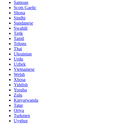
Samoan
Scots Gaelic
Shona
Sindhi
Sundanese
Swahili
Tajik
Tamil
Telugu
Thai
Ukrainian
Urdu
Uzbek
Vietnamese
Welsh
Xhosa
Yiddish
Yoruba
Zulu
Kinyarwanda
Tatar
Oriya
Turkmen
Uyghur