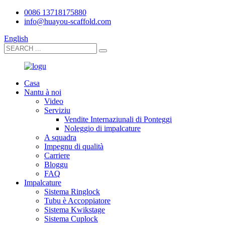
0086 13718175880
info@huayou-scaffold.com
English
Casa
Nantu à noi
Video
Serviziu
Vendite Internaziunali di Ponteggi
Noleggio di impalcature
A squadra
Impegnu di qualità
Carriere
Bloggu
FAQ
Impalcature
Sistema Ringlock
Tubu è Accoppiatore
Sistema Kwikstage
Sistema Cuplock