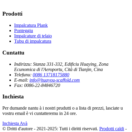
Prodotti
Impalcatura Plank
Ponteggiu
Impalcature di telaio
Tubu di impalcatura
Cuntattu
Indirizzu:
Stanza 331-332, Edificiu Huaying, Zona
Ecunomica di l'Aeroportu, Cità di Tianjin, Cina
Telefunu:
0086 13718175880
E-mail:
info@huayou-scaffold.com
Fax:
0086-22-84846720
Inchiesta
Per dumande nantu à i nostri prudutti o a lista di prezzi, lasciate u
vostru email è vi cuntatteremu in 24 ore.
Inchiesta Avà
© Dritti d'autore - 2021-2025: Tutti i diritti riservati.
Prodotti caldi
-