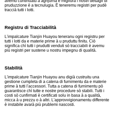
avemu cuntinuatu à aghjurnà è migliurà i nostri dettagli di
pruduzzione è a tecnulugia. È teneremu registri per pudè
traccià tutti i lotti.
Registru di Tracciabilità
L'impalcature Tianjin Huayou teneranu ogni registru per
tutti i lotti da e materie prime à u pruduttu finitu. Ciò
significa chì tutti i prudutti venduti sò tracciabili è avemu
più registri per sustene u nostru impegnu di qualità.
Stabilità
L'impalcature Tianjin Huayou anu digià custruitu una
gestione cumpleta di a catena di furnimentu da e materie
prime à tutti l'accessori. Tutta a catena di furnimentu pò
guarantisce chì tutte e nostre procedure sò stabili. Tutti i
costi sò cunfirmati è certificati solu in basa à a qualità,
micca à u prezzu o à altri. L'approvvigionamentu differente
è instabile avarà più prublemi nascosti.