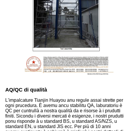
AQ/QC di qualità
L'impalcature Tianjin Huayou anu regule assai strette per
ogni prucedura. È avemu ancu stabilitu QA, laburatoriu è
QC per cuntrullà a nostra qualità da e risorse à i prudutti
finiti. Sicondu i diversi mercati è esigenze, i nostri prudutti
ponu risponde à u standard BS, u standard AS/NZS, u
standard EN, u standard JIS ecc. Per più di 10 anni