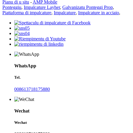
Pianu di u situ
-
AMP Mobile
Ponteggiu
,
Impalcature Layher
,
Galvanizatu Ponteggi Prop
,
Piattaforma di impalcature
,
Impalcature
,
Impalcature in acciaio
,
WhatsApp
Tel.
008613718175880
Wechat
Wechat