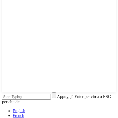
Appughjà Enter per circà o ESC
per chjude
English
French