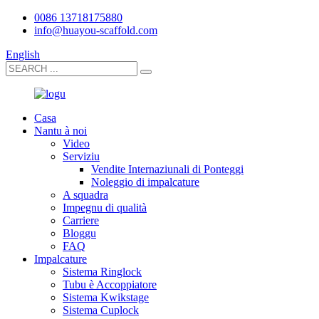
0086 13718175880
info@huayou-scaffold.com
English
Casa
Nantu à noi
Video
Serviziu
Vendite Internaziunali di Ponteggi
Noleggio di impalcature
A squadra
Impegnu di qualità
Carriere
Bloggu
FAQ
Impalcature
Sistema Ringlock
Tubu è Accoppiatore
Sistema Kwikstage
Sistema Cuplock