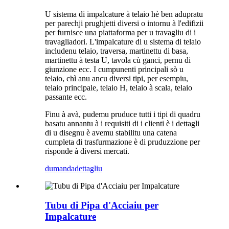
U sistema di impalcature à telaio hè ben adupratu
per parechji prughjetti diversi o intornu à l'edifizii
per furnisce una piattaforma per u travagliu di i
travagliadori. L'impalcature di u sistema di telaio
includenu telaio, traversa, martinettu di basa,
martinettu à testa U, tavola cù ganci, pernu di
giunzione ecc. I cumpunenti principali sò u
telaio, chì anu ancu diversi tipi, per esempiu,
telaio principale, telaio H, telaio à scala, telaio
passante ecc.
Finu à avà, pudemu pruduce tutti i tipi di quadru
basatu annantu à i requisiti di i clienti è i dettagli
di u disegnu è avemu stabilitu una catena
cumpleta di trasfurmazione è di pruduzzione per
risponde à diversi mercati.
dumanda
dettagliu
Tubu di Pipa d'Acciaiu per
Impalcature