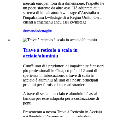
mercati europei, fora di a dimensione, l'aspettu hè
un pocu sfarente da altre assi. Hè aduprata cù u
sistema di impalcatura kwikstage d'Australia o
l'impalcatura kwikstage di u Regnu Unitu. Certi
clienti a chjamanu ancu assi kwikstage.
dumanda
dettagliu
Trave à reticolo à scala in
acciaio/aluminiu
Cum'è unu di i pruduttori di impalcature è casseri
più prufessiunali in Cina, cù più di 12 anni di
sperienza in fabricazione, a trave di scala in
acciaio è aluminiu hè unu di i nostri principali
prudutti per furnisce i mercati stranieri.
A trave di scala in acciaio è aluminiu hè assai
famosa per esse aduprata per a custruzzione di
ponti.
Presentemu a nostra Trave à Reticolu in Acciaiu
è Alluminiu d'Avanguardia, una suluzione