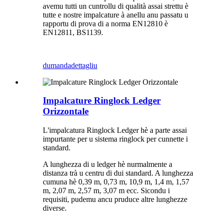
avemu tutti un cuntrollu di qualità assai strettu è
tutte e nostre impalcature à anellu anu passatu u
rapportu di prova di a norma EN12810 è
EN12811, BS1139.
dumanda
dettagliu
Impalcature Ringlock Ledger
Orizzontale
L'impalcatura Ringlock Ledger hè a parte assai
impurtante per u sistema ringlock per cunnette i
standard.
A lunghezza di u ledger hè nurmalmente a
distanza trà u centru di dui standard. A lunghezza
cumuna hè 0,39 m, 0,73 m, 10,9 m, 1,4 m, 1,57
m, 2,07 m, 2,57 m, 3,07 m ecc. Sicondu i
requisiti, pudemu ancu pruduce altre lunghezze
diverse.