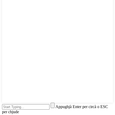
Appughjà Enter per circà o ESC
per chjude