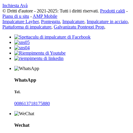
Inchiesta Avà
© Dritti d'autore - 2021-2025: Tutti i diritti riservati.
Prodotti caldi
-
Pianu di u situ
-
AMP Mobile
Impalcature Layher
,
Ponteggiu
,
Impalcature
,
Impalcature in acciaio
,
Piattaforma di impalcature
,
Galvanizatu Ponteggi Prop
,
WhatsApp
Tel.
008613718175880
Wechat