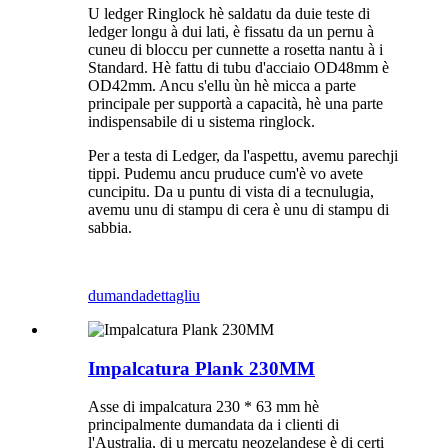
U ledger Ringlock hè saldatu da duie teste di
ledger longu à dui lati, è fissatu da un pernu à
cuneu di bloccu per cunnette a rosetta nantu à i
Standard. Hè fattu di tubu d'acciaio OD48mm è
OD42mm. Ancu s'ellu ùn hè micca a parte
principale per supportà a capacità, hè una parte
indispensabile di u sistema ringlock.
Per a testa di Ledger, da l'aspettu, avemu parechji
tippi. Pudemu ancu pruduce cum'è vo avete
cuncipitu. Da u puntu di vista di a tecnulugia,
avemu unu di stampu di cera è unu di stampu di
sabbia.
dumanda
dettagliu
Impalcatura Plank 230MM
Asse di impalcatura 230 * 63 mm hè
principalmente dumandata da i clienti di
l'Australia, di u mercatu neozelandese è di certi