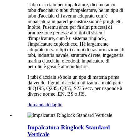
Tubu d'acciaiu per impalcature, dicemu ancu
tubu d'acciaiu o tubu d'impalcature, hè un tipu di
tubu d'acciaiu chì avemu adupratu cum'è
impalcatura in parechje custruzzioni è prughjetti.
Inoltre, l'usemu ancu per fà altri prucessi di
pruduzzione per esse altri tipi di sistemi
d'impalcature, cum'è u sistema ringlock,
l'impalcature cuplock ecc. Hè largamente
adupratu in vari tipi di campi di trasfurmazione di
tubi, industria navale, struttura di rete, ingegneria
marina d'acciaiu, oleodotti, impalcature di
petroliu è gasu è altre industrie.
I tubi d'acciaiu sò solu un tipu di materia prima
da vende. I gradi d'acciaiu utilizanu a maiò parte
di Q195, Q235, Q355, S235 ecc. per risponde à
diverse norme, EN, BS o JIS.
dumanda
dettagliu
Impalcatura Ringlock Standard
Verticale