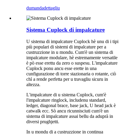
dumanda
dettagliu
Sistema Cuplock di impalcature
U sistema di impalcature Cuplock hè unu di i tipi
più populari di sistemi di impalcature per a
custruzzione in u mondu. Cum'è un sistema di
impalcature modulare, hè estremamente versatile
è pò esse erettu da zero o suspesu. L'impalcature
Cuplock ponu ancu esse erette in una
cunfigurazione di torre stazionaria o rotante, ciò
chì a rende perfetta per u travagliu sicuru in
altezza.
L'impalcature di u sistema Cuplock, cum'è
l'impalcature ringlock, includenu standard,
ledger, diagonal brace, base jack, U head jack è
catwalk ecc. Sò ancu ricunnisciuti cum'è un
sistema di impalcature assai bellu da aduprà in
diversi prughjetti.
In u mondu di a custruzzione in continua