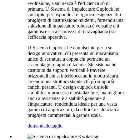
evoluzione, a sicurezza è l'efficienza sò di
primura. U Sistema di Impalcature Cuplock hè
cuncipitu per risponde à e rigorose esigenze di i
prughjetti di custruzzione muderni, furnendu una
suluzione di impalcature robusta è versatile chì
garantisce sia a sicurezza di i travagliadori sia
l'efficacia operativa.
U Sistema Cuplock hè cunnisciutu per u so
design innovativu, chì presenta un mecanismu
unicu di serratura à coppa chì permette un
assemblaggio rapidu è faciule. Stu sistema hè
custituitu da supporti verticali è traverse
orizzontali chì si interbloccanu in modu sicuru,
creendu una struttura stabile chì pò supportà
carichi pesanti. U design cuplock ùn solu
simplifica u prucessu d'installazione, ma migliora
ancu a resistenza è a stabilità generale di
l'impalcatura, rendendula ideale per una vasta
gamma di applicazioni, da edifici residenziali à
prughjetti cummerciali à grande scala.
dumanda
dettagliu