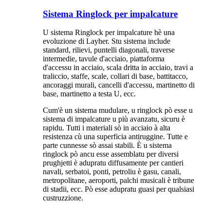
Sistema Ringlock per impalcature
U sistema Ringlock per impalcature hè una
evoluzione di Layher. Stu sistema include
standard, rilievi, puntelli diagonali, traverse
intermedie, tavule d'acciaio, piattaforma
d'accessu in acciaio, scala dritta in acciaio, travi a
traliccio, staffe, scale, collari di base, battitacco,
ancoraggi murali, cancelli d'accessu, martinetto di
base, martinetto a testa U, ecc.
Cum'è un sistema mudulare, u ringlock pò esse u
sistema di impalcature u più avanzatu, sicuru è
rapidu. Tutti i materiali sò in acciaio à alta
resistenza cù una superficia antiruggine. Tutte e
parte cunnesse sò assai stabili. È u sistema
ringlock pò ancu esse assemblatu per diversi
prughjetti è adupratu diffusamente per cantieri
navali, serbatoi, ponti, petroliu è gasu, canali,
metropolitane, aeroporti, palchi musicali è tribune
di stadii, ecc. Pò esse adupratu guasi per qualsiasi
custruzzione.