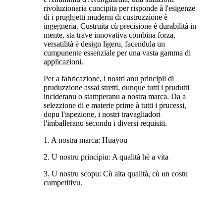
rivoluzionaria cuncipita per risponde à l'esigenze
di i prughjetti muderni di custruzzione è
ingegneria. Custruita cù precisione è durabilità in
mente, sta trave innovativa combina forza,
versatilità è design ligeru, facendula un
cumpunente essenziale per una vasta gamma di
applicazioni.
Per a fabricazione, i nostri anu principii di
pruduzzione assai stretti, dunque tutti i prudutti
incideranu o stamperanu a nostra marca. Da a
selezzione di e materie prime à tutti i prucessi,
dopu l'ispezione, i nostri travagliadori
l'imballeranu secondu i diversi requisiti.
1. A nostra marca: Huayou
2. U nostru principiu: A qualità hè a vita
3. U nostru scopu: Cù alta qualità, cù un costu
cumpetitivu.