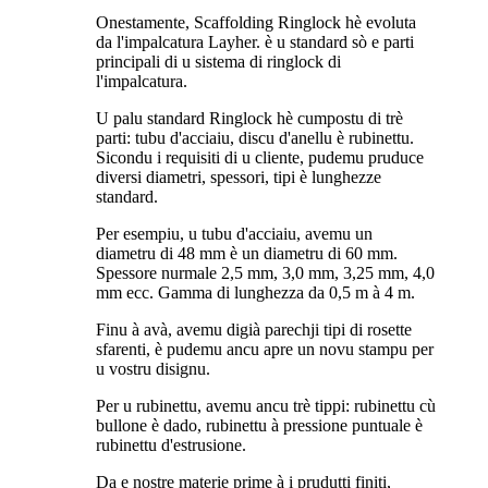
Onestamente, Scaffolding Ringlock hè evoluta
da l'impalcatura Layher. è u standard sò e parti
principali di u sistema di ringlock di
l'impalcatura.
U palu standard Ringlock hè cumpostu di trè
parti: tubu d'acciaiu, discu d'anellu è rubinettu.
Sicondu i requisiti di u cliente, pudemu pruduce
diversi diametri, spessori, tipi è lunghezze
standard.
Per esempiu, u tubu d'acciaiu, avemu un
diametru di 48 mm è un diametru di 60 mm.
Spessore nurmale 2,5 mm, 3,0 mm, 3,25 mm, 4,0
mm ecc. Gamma di lunghezza da 0,5 m à 4 m.
Finu à avà, avemu digià parechji tipi di rosette
sfarenti, è pudemu ancu apre un novu stampu per
u vostru disignu.
Per u rubinettu, avemu ancu trè tippi: rubinettu cù
bullone è dado, rubinettu à pressione puntuale è
rubinettu d'estrusione.
Da e nostre materie prime à i prudutti finiti,