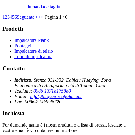
dumanda
dettagliu
1
2
3
4
5
6
Seguente >
>>
Pagina 1 / 6
Prodotti
Impalcatura Plank
Ponteggiu
Impalcature di telaio
Tubu di impalcatura
Cuntattu
Indirizzu:
Stanza 331-332, Edificiu Huaying, Zona
Ecunomica di l'Aeroportu, Cità di Tianjin, Cina
Telefunu:
0086 13718175880
E-mail:
info@huayou-scaffold.com
Fax:
0086-22-84846720
Inchiesta
Per dumande nantu à i nostri prudutti o a lista di prezzi, lasciate u
vostru email è vi cuntatteremu in 24 ore.