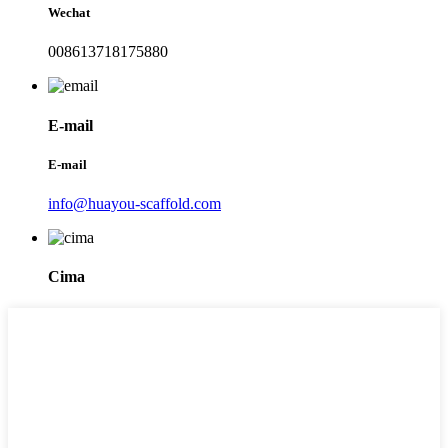
Wechat
008613718175880
E-mail
E-mail
info@huayou-scaffold.com
Cima