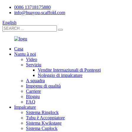
0086 13718175880
info@huayou-scaffold.com
English
Casa
Nantu à noi
Video
Serviziu
Vendite Internaziunali di Ponteggi
Noleggio di impalcature
A squadra
Impegnu di qualità
Carriere
Bloggu
FAQ
Impalcature
Sistema Ringlock
Tubu è Accoppiatore
Sistema Kwikstage
Sistema Cuplock