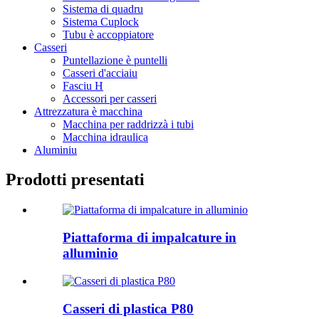
Sistema di quadru
Sistema Cuplock
Tubu è accoppiatore
Casseri
Puntellazione è puntelli
Casseri d'acciaiu
Fasciu H
Accessori per casseri
Attrezzatura è macchina
Macchina per raddrizzà i tubi
Macchina idraulica
Aluminiu
Prodotti presentati
Piattaforma di impalcature in
alluminio
Casseri di plastica P80