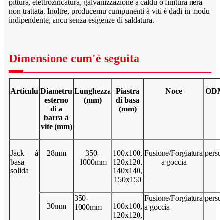
pittura, elettrozincatura, galvanizzazione à caldu o finitura nera
non trattata. Inoltre, producemu cumpunenti à viti è dadi in modu
indipendente, ancu senza esigenze di saldatura.
Dimensione cum'è seguita
Articulu
Diametru
Lunghezza
Piastra
Noce
OD
esterno
(mm)
di basa
di a
(mm)
barra à
vite (mm)
Jack à
28mm
350-
100x100,
Fusione/Forgiatura
pers
basa
1000mm
120x120,
a goccia
solida
140x140,
150x150
350-
Fusione/Forgiatura
pers
30mm
100x100,
1000mm
a goccia
120x120,