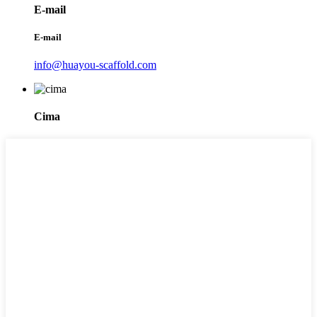
E-mail
E-mail
info@huayou-scaffold.com
Cima