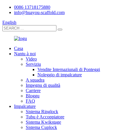
0086 13718175880
info@huayou-scaffold.com
English
Casa
Nantu à noi
Video
Serviziu
Vendite Internaziunali di Ponteggi
Noleggio di impalcature
A squadra
Impegnu di qualità
Carriere
Bloggu
FAQ
Impalcature
Sistema Ringlock
Tubu è Accoppiatore
Sistema Kwikstage
Sistema Cuplock