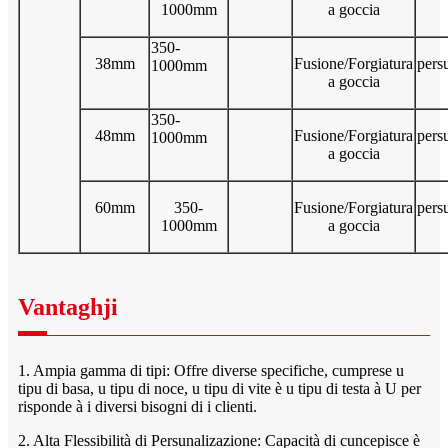
1000mm
a goccia
350-
38mm
Fusione/Forgiatura
pers
1000mm
a goccia
350-
48mm
Fusione/Forgiatura
pers
1000mm
a goccia
60mm
350-
Fusione/Forgiatura
pers
1000mm
a goccia
Vantaghji
1. Ampia gamma di tipi: Offre diverse specifiche, cumprese u
tipu di basa, u tipu di noce, u tipu di vite è u tipu di testa à U per
risponde à i diversi bisogni di i clienti.
2. Alta Flessibilità di Persunalizazione: Capacità di cuncepisce è