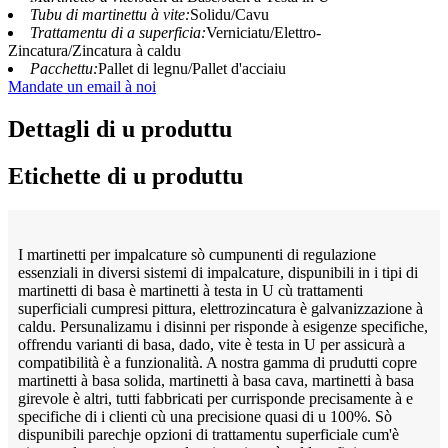
Tubu di martinettu à vite:
Solidu/Cavu
Trattamentu di a superficia:
Verniciatu/Elettro-
Zincatura/Zincatura à caldu
Pacchettu:
Pallet di legnu/Pallet d'acciaiu
Mandate un email à noi
Dettagli di u produttu
Etichette di u produttu
I martinetti per impalcature sò cumpunenti di regulazione
essenziali in diversi sistemi di impalcature, dispunibili in i tipi di
martinetti di basa è martinetti à testa in U cù trattamenti
superficiali cumpresi pittura, elettrozincatura è galvanizzazione à
caldu. Persunalizamu i disinni per risponde à esigenze specifiche,
offrendu varianti di basa, dado, vite è testa in U per assicurà a
compatibilità è a funzionalità. A nostra gamma di prudutti copre
martinetti à basa solida, martinetti à basa cava, martinetti à basa
girevole è altri, tutti fabbricati per currisponde precisamente à e
specifiche di i clienti cù una precisione quasi di u 100%. Sò
dispunibili parechje opzioni di trattamentu superficiale cum'è