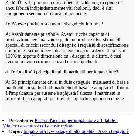
A: Iè. Ùn solu pruducemu martinetti di saldatura, ma pudemu
ancu fabricà indipindentamente viti (bulloni), dadi è altri
cumpunenti secondu i requisiti di u cliente.
D: Pò esse pruduttu secondu i disegni chì furnimu?
A: Assolutamente pussibule. Avemu ricche capacità di
pruduzzione persunalizate è pudemu pruduce diversi mudelli
speciali di cricchi secondu i disegni o i requisiti di specificazione
chì furnite. Semu impegnati à ottene una cunsistenza di quasi u
100% in aspettu è dimensione cù i disegni di u cliente, è cusì
avemu ricevutu ricunniscenza da parechji clienti.
4. D: Quali sò i principali tipi di martinetti per impalcature?
A: Sò principalmente divisi in duie categurie: martinetti di basa è
martinetti à testa in U. U martinetto di basa hè adupratu in fondu
à l'impalcatura per sustene è aghjustà l'altezza. I martinetti in
forma di U sò aduprati per travi di supportu superiori o chiglie.
Precedente:
Piastra d'acciaio per impalcature affidabile -
Migliorà a sicurezza di a custruzzione
Dopu:
Impalcatura Kwikstage di alta qualità - Assemblaggio è