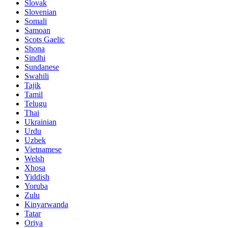
Slovak
Slovenian
Somali
Samoan
Scots Gaelic
Shona
Sindhi
Sundanese
Swahili
Tajik
Tamil
Telugu
Thai
Ukrainian
Urdu
Uzbek
Vietnamese
Welsh
Xhosa
Yiddish
Yoruba
Zulu
Kinyarwanda
Tatar
Oriya