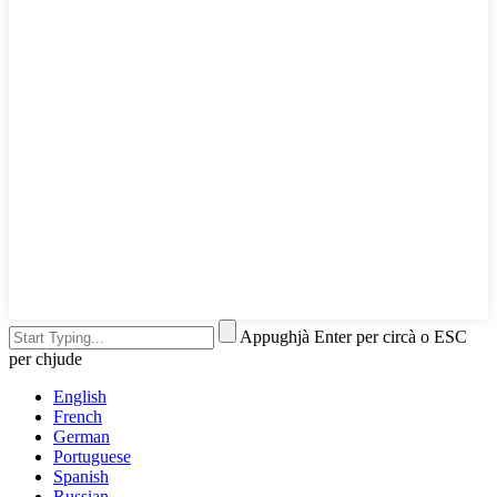
Appughjà Enter per circà o ESC
per chjude
English
French
German
Portuguese
Spanish
Russian