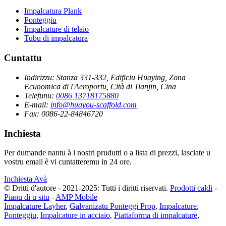
Impalcatura Plank
Ponteggiu
Impalcature di telaio
Tubu di impalcatura
Cuntattu
Indirizzu:
Stanza 331-332, Edificiu Huaying, Zona
Ecunomica di l'Aeroportu, Cità di Tianjin, Cina
Telefunu:
0086 13718175880
E-mail:
info@huayou-scaffold.com
Fax:
0086-22-84846720
Inchiesta
Per dumande nantu à i nostri prudutti o a lista di prezzi, lasciate u
vostru email è vi cuntatteremu in 24 ore.
Inchiesta Avà
© Dritti d'autore - 2021-2025: Tutti i diritti riservati.
Prodotti caldi
-
Pianu di u situ
-
AMP Mobile
Impalcature Layher
,
Galvanizatu Ponteggi Prop
,
Impalcature
,
Ponteggiu
,
Impalcature in acciaio
,
Piattaforma di impalcature
,