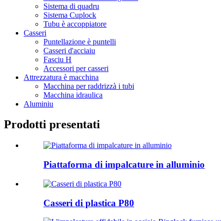
Sistema di quadru
Sistema Cuplock
Tubu è accoppiatore
Casseri
Puntellazione è puntelli
Casseri d'acciaiu
Fasciu H
Accessori per casseri
Attrezzatura è macchina
Macchina per raddrizzà i tubi
Macchina idraulica
Aluminiu
Prodotti presentati
Piattaforma di impalcature in alluminio
Casseri di plastica P80