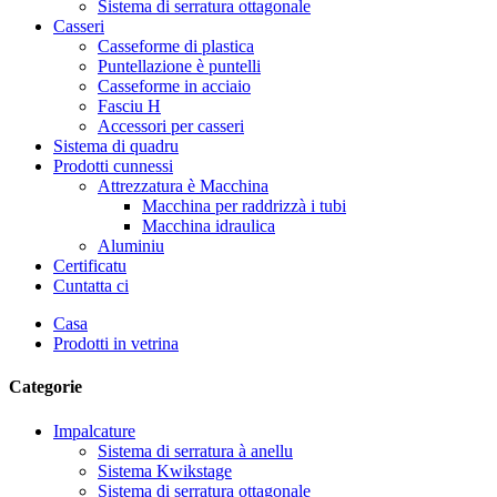
Sistema di serratura ottagonale
Casseri
Casseforme di plastica
Puntellazione è puntelli
Casseforme in acciaio
Fasciu H
Accessori per casseri
Sistema di quadru
Prodotti cunnessi
Attrezzatura è Macchina
Macchina per raddrizzà i tubi
Macchina idraulica
Aluminiu
Certificatu
Cuntatta ci
Casa
Prodotti in vetrina
Categorie
Impalcature
Sistema di serratura à anellu
Sistema Kwikstage
Sistema di serratura ottagonale