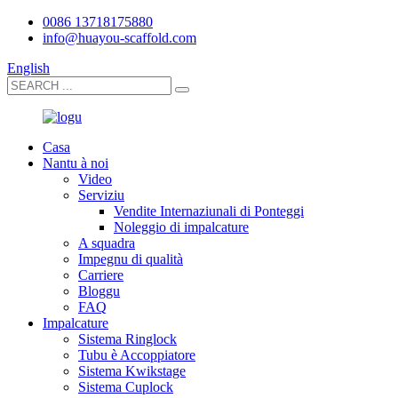
0086 13718175880
info@huayou-scaffold.com
English
Casa
Nantu à noi
Video
Serviziu
Vendite Internaziunali di Ponteggi
Noleggio di impalcature
A squadra
Impegnu di qualità
Carriere
Bloggu
FAQ
Impalcature
Sistema Ringlock
Tubu è Accoppiatore
Sistema Kwikstage
Sistema Cuplock