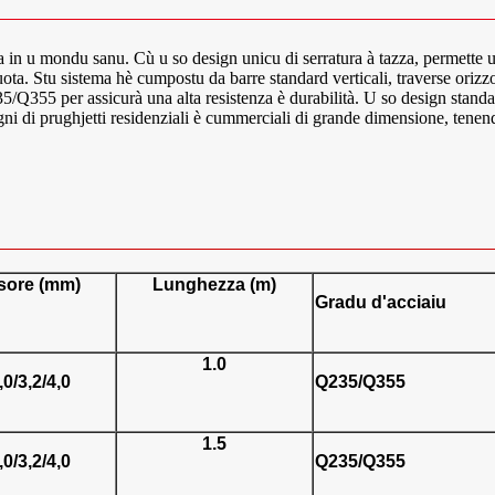
in u mondu sanu. Cù u so design unicu di serratura à tazza, permette un
ota. Stu sistema hè cumpostu da barre standard verticali, traverse orizzon
235/Q355 per assicurà una alta resistenza è durabilità. U so design stand
sogni di prughjetti residenziali è cummerciali di grande dimensione, tenendu
sore (mm)
Lunghezza (m)
Gradu d'acciaiu
1.0
,0/3,2/4,0
Q235/Q355
1.5
,0/3,2/4,0
Q235/Q355