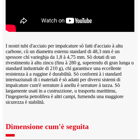
I nostri tubi d'acciaio per impalcature sò fatti d'acciaio à altu
carbone, cù un diametru esternu standard di 48,3 mm è un
spessore chì varieghja da 1,8 à 4,75 mm. Sò dotati di un
rivestimentu à altu zincu (finu à 280 g, superendu di gran lunga u
standard industriale di 210 g), chì garantisce una eccellente
resistenza à a ruggine è durabilità. Sò conformi à i standard
internaziunali di i materiali è sò adatti per diversi sistemi di
impalcature cum'è serrature à anellu è serrature à tazza. Sò
largamente usati in a custruzzione, u trasportu marittimu,
l'ingegneria petrolifera è altri campi, furnendu una maggiore
sicurezza è stabilità.
Dimensione cum'è seguita