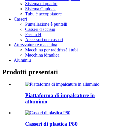
Sistema di quadru
Sistema Cuplock
Tubu è accoppiatore
Casseri
Puntellazione è puntelli
Casseri d'acciaiu
Fasciu H
Accessori per casseri
Attrezzatura è macchina
Macchina per raddrizzà i tubi
Macchina idraulica
Aluminiu
Prodotti presentati
Piattaforma di impalcature in
alluminio
Casseri di plastica P80