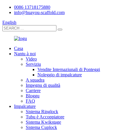
0086 13718175880
info@huayou-scaffold.com
English
Casa
Nantu à noi
Video
Serviziu
Vendite Internaziunali di Ponteggi
Noleggio di impalcature
A squadra
Impegnu di qualità
Carriere
Bloggu
FAQ
Impalcature
Sistema Ringlock
Tubu è Accoppiatore
Sistema Kwikstage
Sistema Cuplock