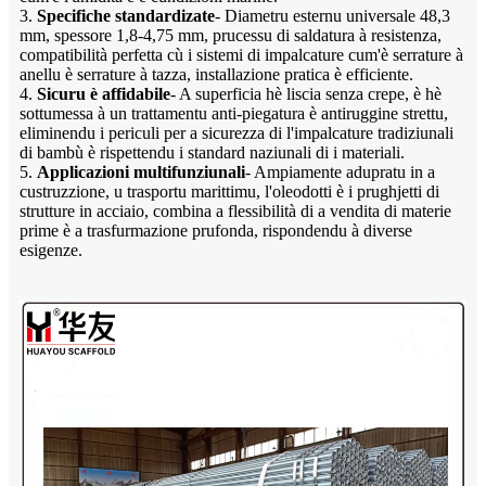
3.
Specifiche standardizate
- Diametru esternu universale 48,3
mm, spessore 1,8-4,75 mm, prucessu di saldatura à resistenza,
compatibilità perfetta cù i sistemi di impalcature cum'è serrature à
anellu è serrature à tazza, installazione pratica è efficiente.
4.
Sicuru è affidabile
- A superficia hè liscia senza crepe, è hè
sottumessa à un trattamentu anti-piegatura è antiruggine strettu,
eliminendu i periculi per a sicurezza di l'impalcature tradiziunali
di bambù è rispettendu i standard naziunali di i materiali.
5.
Applicazioni multifunziunali
- Ampiamente adupratu in a
custruzzione, u trasportu marittimu, l'oleodotti è i prughjetti di
strutture in acciaio, combina a flessibilità di a vendita di materie
prime è a trasfurmazione prufonda, rispondendu à diverse
esigenze.