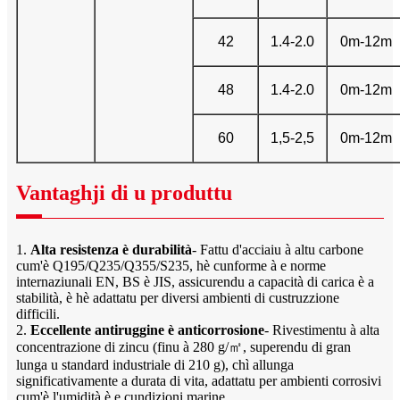
42
1.4-2.0
0m-12m
48
1.4-2.0
0m-12m
60
1,5-2,5
0m-12m
Vantaghji di u produttu
1.
Alta resistenza è durabilità
- Fattu d'acciaiu à altu carbone
cum'è Q195/Q235/Q355/S235, hè cunforme à e norme
internaziunali EN, BS è JIS, assicurendu a capacità di carica è a
stabilità, è hè adattatu per diversi ambienti di custruzzione
difficili.
2.
Eccellente antiruggine è anticorrosione
- Rivestimentu à alta
concentrazione di zincu (finu à 280 g/㎡, superendu di gran
lunga u standard industriale di 210 g), chì allunga
significativamente a durata di vita, adattatu per ambienti corrosivi
cum'è l'umidità è e cundizioni marine.