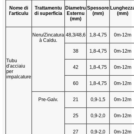
Nome di
Trattamentu
Diametru
Spessore
Lunghezz
l'articulu
di superficia
Esternu
(mm)
(mm)
(mm)
Neru/Zincatura
48,3/48,6
1,8-4,75
0m-12m
à Caldu.
38
1,8-4,75
0m-12m
Tubu
d'acciaiu
42
1,8-4,75
0m-12m
per
impalcature
60
1,8-4,75
0m-12m
Pre-Galv.
21
0,9-1,5
0m-12m
25
0,9-2,0
0m-12m
27
0,9-2,0
0m-12m