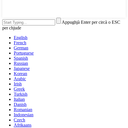
Appughjà Enter per circà o ESC
per chjude
English
French
German
Portuguese
Spanish
Russian
Japanese
Korean
Arabic
Irish
Greek
Turkish
Italian
Danish
Romanian
Indonesian
Czech
Afrikaans