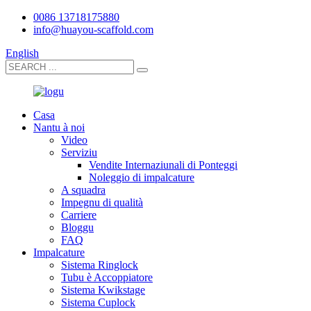
0086 13718175880
info@huayou-scaffold.com
English
Casa
Nantu à noi
Video
Serviziu
Vendite Internaziunali di Ponteggi
Noleggio di impalcature
A squadra
Impegnu di qualità
Carriere
Bloggu
FAQ
Impalcature
Sistema Ringlock
Tubu è Accoppiatore
Sistema Kwikstage
Sistema Cuplock