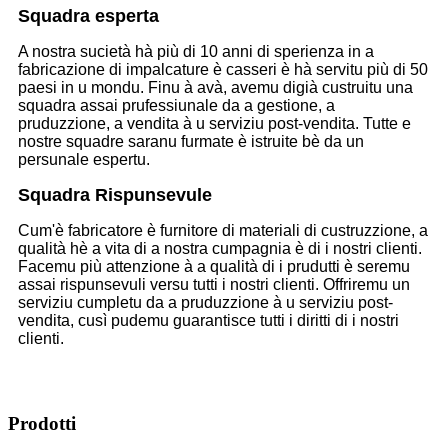
Squadra esperta
A nostra sucietà hà più di 10 anni di sperienza in a
fabricazione di impalcature è casseri è hà servitu più di 50
paesi in u mondu. Finu à avà, avemu digià custruitu una
squadra assai prufessiunale da a gestione, a
pruduzzione, a vendita à u serviziu post-vendita. Tutte e
nostre squadre saranu furmate è istruite bè da un
persunale espertu.
Squadra Rispunsevule
Cum'è fabricatore è furnitore di materiali di custruzzione, a
qualità hè a vita di a nostra cumpagnia è di i nostri clienti.
Facemu più attenzione à a qualità di i prudutti è seremu
assai rispunsevuli versu tutti i nostri clienti. Offriremu un
serviziu cumpletu da a pruduzzione à u serviziu post-
vendita, cusì pudemu guarantisce tutti i diritti di i nostri
clienti.
Prodotti