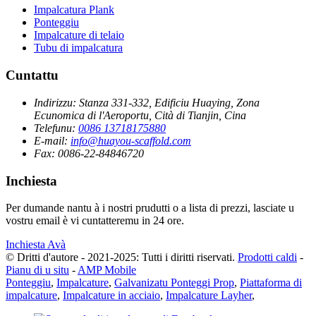
Impalcatura Plank
Ponteggiu
Impalcature di telaio
Tubu di impalcatura
Cuntattu
Indirizzu:
Stanza 331-332, Edificiu Huaying, Zona
Ecunomica di l'Aeroportu, Cità di Tianjin, Cina
Telefunu:
0086 13718175880
E-mail:
info@huayou-scaffold.com
Fax:
0086-22-84846720
Inchiesta
Per dumande nantu à i nostri prudutti o a lista di prezzi, lasciate u
vostru email è vi cuntatteremu in 24 ore.
Inchiesta Avà
© Dritti d'autore - 2021-2025: Tutti i diritti riservati.
Prodotti caldi
-
Pianu di u situ
-
AMP Mobile
Ponteggiu
,
Impalcature
,
Galvanizatu Ponteggi Prop
,
Piattaforma di
impalcature
,
Impalcature in acciaio
,
Impalcature Layher
,