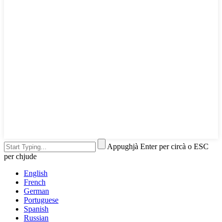
Appughjà Enter per circà o ESC
per chjude
English
French
German
Portuguese
Spanish
Russian