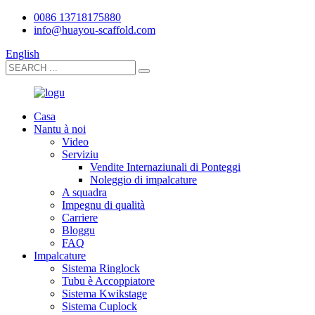
0086 13718175880
info@huayou-scaffold.com
English
Casa
Nantu à noi
Video
Serviziu
Vendite Internaziunali di Ponteggi
Noleggio di impalcature
A squadra
Impegnu di qualità
Carriere
Bloggu
FAQ
Impalcature
Sistema Ringlock
Tubu è Accoppiatore
Sistema Kwikstage
Sistema Cuplock