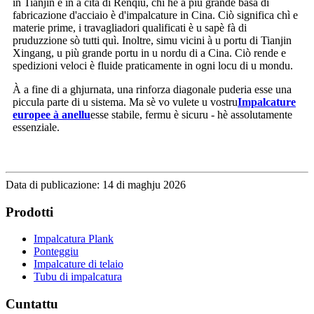
in Tianjin è in a cità di Renqiu, chì hè a più grande basa di
fabricazione d'acciaio è d'impalcature in Cina. Ciò significa chì e
materie prime, i travagliadori qualificati è u sapè fà di
pruduzzione sò tutti quì. Inoltre, simu vicini à u portu di Tianjin
Xingang, u più grande portu in u nordu di a Cina. Ciò rende e
spedizioni veloci è fluide praticamente in ogni locu di u mondu.
À a fine di a ghjurnata, una rinforza diagonale puderia esse una
piccula parte di u sistema. Ma sè vo vulete u vostru
Impalcature
europee à anellu
esse stabile, fermu è sicuru - hè assolutamente
essenziale.
Data di publicazione: 14 di maghju 2026
Prodotti
Impalcatura Plank
Ponteggiu
Impalcature di telaio
Tubu di impalcatura
Cuntattu