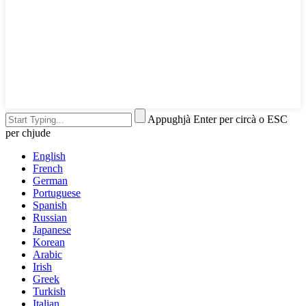
Appughjà Enter per circà o ESC
per chjude
English
French
German
Portuguese
Spanish
Russian
Japanese
Korean
Arabic
Irish
Greek
Turkish
Italian