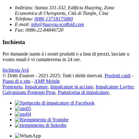
Indirizzu:
Stanza 331-332, Edificiu Huaying, Zona
Ecunomica di l'Aeroportu, Cità di Tianjin, Cina
Telefunu:
0086 13718175880
E-mail:
info@huayou-scaffold.com
Fax:
0086-22-84846720
Inchiesta
Per dumande nantu à i nostri prudutti o a lista di prezzi, lasciate u
vostru email è vi cuntatteremu in 24 ore.
Inchiesta Avà
© Dritti d'autore - 2021-2025: Tutti i diritti riservati.
Prodotti caldi
-
Pianu di u situ
-
AMP Mobile
Ponteggiu
,
Impalcature
,
Impalcature in acciaio
,
Impalcature Layher
,
Galvanizatu Ponteggi Prop
,
Piattaforma di impalcature
,