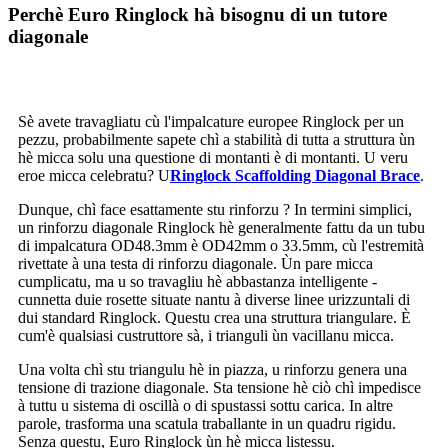
Perchè Euro Ringlock hà bisognu di un tutore
diagonale
Sè avete travagliatu cù l'impalcature europee Ringlock per un
pezzu, probabilmente sapete chì a stabilità di tutta a struttura ùn
hè micca solu una questione di montanti è di montanti. U veru
eroe micca celebratu? U
Ringlock Scaffolding Diagonal Brace
.
Dunque, chì face esattamente stu rinforzu ? In termini simplici,
un rinforzu diagonale Ringlock hè generalmente fattu da un tubu
di impalcatura OD48.3mm è OD42mm o 33.5mm, cù l'estremità
rivettate à una testa di rinforzu diagonale. Ùn pare micca
cumplicatu, ma u so travagliu hè abbastanza intelligente -
cunnetta duie rosette situate nantu à diverse linee urizzuntali di
dui standard Ringlock. Questu crea una struttura triangulare. È
cum'è qualsiasi custruttore sà, i trianguli ùn vacillanu micca.
Una volta chì stu triangulu hè in piazza, u rinforzu genera una
tensione di trazione diagonale. Sta tensione hè ciò chì impedisce
à tuttu u sistema di oscillà o di spustassi sottu carica. In altre
parole, trasforma una scatula traballante in un quadru rigidu.
Senza questu, Euro Ringlock ùn hè micca listessu.