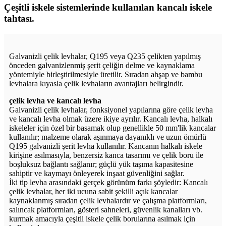
Çeşitli iskele sistemlerinde kullanılan kancalı iskele
tahtası.
Galvanizli çelik levhalar, Q195 veya Q235 çelikten yapılmış
önceden galvanizlenmiş şerit çeliğin delme ve kaynaklama
yöntemiyle birleştirilmesiyle üretilir. Sıradan ahşap ve bambu
levhalara kıyasla çelik levhaların avantajları belirgindir.
çelik levha ve kancalı levha
Galvanizli çelik levhalar, fonksiyonel yapılarına göre çelik levha
ve kancalı levha olmak üzere ikiye ayrılır. Kancalı levha, halkalı
iskeleler için özel bir basamak olup genellikle 50 mm'lik kancalar
kullanılır; malzeme olarak aşınmaya dayanıklı ve uzun ömürlü
Q195 galvanizli şerit levha kullanılır. Kancanın halkalı iskele
kirişine asılmasıyla, benzersiz kanca tasarımı ve çelik boru ile
boşluksuz bağlantı sağlanır; güçlü yük taşıma kapasitesine
sahiptir ve kaymayı önleyerek inşaat güvenliğini sağlar.
İki tip levha arasındaki gerçek görünüm farkı şöyledir: Kancalı
çelik levhalar, her iki ucuna sabit şekilli açık kancalar
kaynaklanmış sıradan çelik levhalardır ve çalışma platformları,
salıncak platformları, gösteri sahneleri, güvenlik kanalları vb.
kurmak amacıyla çeşitli iskele çelik borularına asılmak için