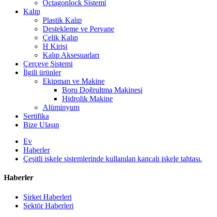
Octagonlock Sistemi
Kalıp
Plastik Kalıp
Destekleme ve Pervane
Çelik Kalıp
H Kirişi
Kalıp Aksesuarları
Çerçeve Sistemi
İlgili ürünler
Ekipman ve Makine
Boru Doğrultma Makinesi
Hidrolik Makine
Alüminyum
Sertifika
Bize Ulaşın
Ev
Haberler
Çeşitli iskele sistemlerinde kullanılan kancalı iskele tahtası.
Haberler
Şirket Haberleri
Sektör Haberleri