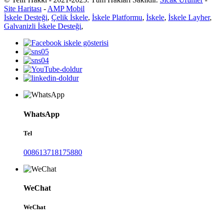
Site Haritası
-
AMP Mobil
İskele Desteği
,
Çelik İskele
,
İskele Platformu
,
İskele
,
İskele Layher
,
Galvanizli İskele Desteği
,
WhatsApp
Tel
008613718175880
WeChat
WeChat