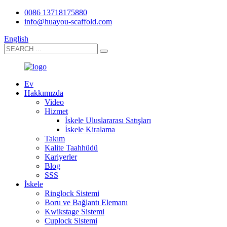
0086 13718175880
info@huayou-scaffold.com
English
Ev
Hakkımızda
Video
Hizmet
İskele Uluslararası Satışları
İskele Kiralama
Takım
Kalite Taahhüdü
Kariyerler
Blog
SSS
İskele
Ringlock Sistemi
Boru ve Bağlantı Elemanı
Kwikstage Sistemi
Cuplock Sistemi