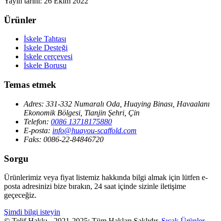
Yayın tarihi: 26 Ekim 2022
Ürünler
İskele Tahtası
İskele Desteği
İskele çerçevesi
İskele Borusu
Temas etmek
Adres:
331-332 Numaralı Oda, Huaying Binası, Havaalanı
Ekonomik Bölgesi, Tianjin Şehri, Çin
Telefon:
0086 13718175880
E-posta:
info@huayou-scaffold.com
Faks:
0086-22-84846720
Sorgu
Ürünlerimiz veya fiyat listemiz hakkında bilgi almak için lütfen e-
posta adresinizi bize bırakın, 24 saat içinde sizinle iletişime
geçeceğiz.
Şimdi bilgi isteyin
© Telif Hakkı - 2021-2025: Tüm Hakları Saklıdır.
Sıcak Ürünler
-