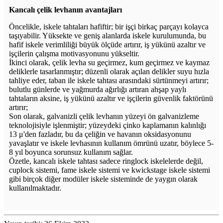
Kancalı çelik levhanın avantajları
Öncelikle, iskele tahtaları hafiftir; bir işçi birkaç parçayı kolayca
taşıyabilir. Yüksekte ve geniş alanlarda iskele kurulumunda, bu
hafif iskele verimliliği büyük ölçüde artırır, iş yükünü azaltır ve
işçilerin çalışma motivasyonunu yükseltir.
İkinci olarak, çelik levha su geçirmez, kum geçirmez ve kaymaz
deliklerle tasarlanmıştır; düzenli olarak açılan delikler suyu hızla
tahliye eder, taban ile iskele tahtası arasındaki sürtünmeyi artırır;
bulutlu günlerde ve yağmurda ağırlığı artıran ahşap yaylı
tahtaların aksine, iş yükünü azaltır ve işçilerin güvenlik faktörünü
artırır;
Son olarak, galvanizli çelik levhanın yüzeyi ön galvanizleme
teknolojisiyle işlenmiştir; yüzeydeki çinko kaplamanın kalınlığı
13 μ'den fazladır, bu da çeliğin ve havanın oksidasyonunu
yavaşlatır ve iskele levhasının kullanım ömrünü uzatır, böylece 5-
8 yıl boyunca sorunsuz kullanım sağlar.
Özetle, kancalı iskele tahtası sadece ringlock iskelelerde değil,
cuplock sistemi, fame iskele sistemi ve kwickstage iskele sistemi
gibi birçok diğer modüler iskele sisteminde de yaygın olarak
kullanılmaktadır.