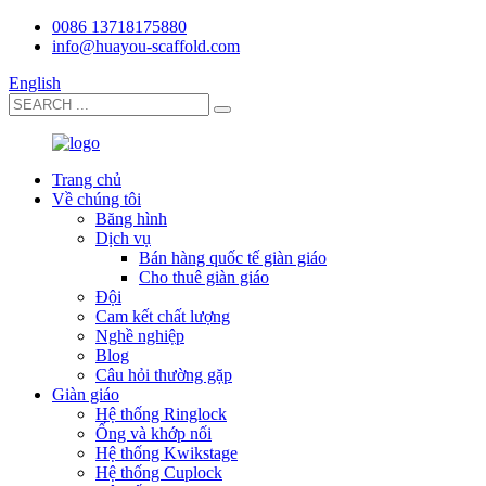
0086 13718175880
info@huayou-scaffold.com
English
Trang chủ
Về chúng tôi
Băng hình
Dịch vụ
Bán hàng quốc tế giàn giáo
Cho thuê giàn giáo
Đội
Cam kết chất lượng
Nghề nghiệp
Blog
Câu hỏi thường gặp
Giàn giáo
Hệ thống Ringlock
Ống và khớp nối
Hệ thống Kwikstage
Hệ thống Cuplock