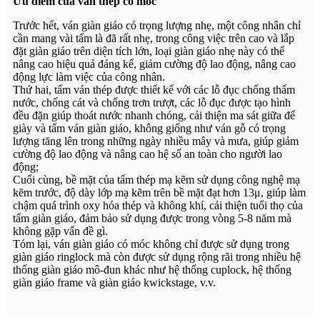
Ưu điểm của ván thép có móc
Trước hết, ván giàn giáo có trọng lượng nhẹ, một công nhân chỉ
cần mang vài tấm là đã rất nhẹ, trong công việc trên cao và lắp
đặt giàn giáo trên diện tích lớn, loại giàn giáo nhẹ này có thể
nâng cao hiệu quả đáng kể, giảm cường độ lao động, nâng cao
động lực làm việc của công nhân.
Thứ hai, tấm ván thép được thiết kế với các lỗ đục chống thấm
nước, chống cát và chống trơn trượt, các lỗ đục được tạo hình
đều đặn giúp thoát nước nhanh chóng, cải thiện ma sát giữa đế
giày và tấm ván giàn giáo, không giống như ván gỗ có trọng
lượng tăng lên trong những ngày nhiều mây và mưa, giúp giảm
cường độ lao động và nâng cao hệ số an toàn cho người lao
động;
Cuối cùng, bề mặt của tấm thép mạ kẽm sử dụng công nghệ mạ
kẽm trước, độ dày lớp mạ kẽm trên bề mặt đạt hơn 13μ, giúp làm
chậm quá trình oxy hóa thép và không khí, cải thiện tuổi thọ của
tấm giàn giáo, đảm bảo sử dụng được trong vòng 5-8 năm mà
không gặp vấn đề gì.
Tóm lại, ván giàn giáo có móc không chỉ được sử dụng trong
giàn giáo ringlock mà còn được sử dụng rộng rãi trong nhiều hệ
thống giàn giáo mô-đun khác như hệ thống cuplock, hệ thống
giàn giáo frame và giàn giáo kwickstage, v.v.