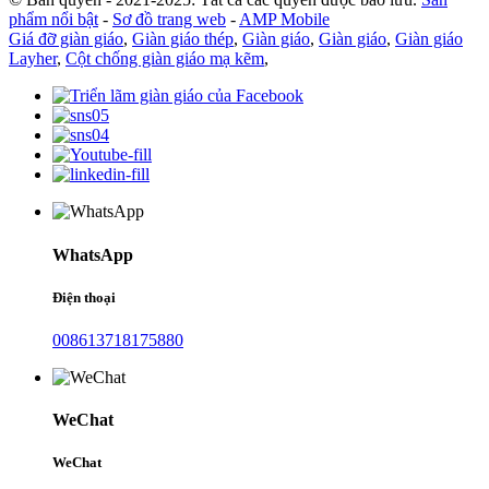
phẩm nổi bật
-
Sơ đồ trang web
-
AMP Mobile
Giá đỡ giàn giáo
,
Giàn giáo thép
,
Giàn giáo
,
Giàn giáo
,
Giàn giáo
Layher
,
Cột chống giàn giáo mạ kẽm
,
WhatsApp
Điện thoại
008613718175880
WeChat
WeChat