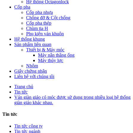
Hệ thống Octagonlock
Cốp pha
Cốp pha nhựa
Chống đỡ & Cột chống
Cốp pha thép
Chùm tia H
Phụ kiện ván khuôn
Hệ thống khung
Sản phẩm liên quan
Thiết bị & Máy móc
Máy nắn thẳng ống
Máy thủy lực
Nhôm
Giấy chứng nhận
Liên hệ với chúng tôi
Trang chủ
Tin tức
Ván giàn giáo có móc được sử dụng trong nhiều loại hệ thống
giàn giáo khác nhau.
Tin tức
Tin tức công ty
Tin tức ngành