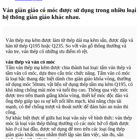
Ván giàn giáo có móc được sử dụng trong nhiều loại
hệ thống giàn giáo khác nhau.
Ván thép mạ kẽm được làm từ thép dải mạ kẽm sẵn, được dập và
hàn từ thép Q195 hoặc Q235. So với ván gỗ thông thường và
ván tre, ván thép có những ưu điểm rõ rệt.
ván thép và ván có móc
Tấm ván thép mạ kẽm được chia thành hai loại: tấm ván thép và
tấm ván có móc, dựa theo cấu trúc chức năng. Tấm ván có móc
là loại bậc thang đặc biệt dành cho giàn giáo khóa vòng, thường
sử dụng móc 50mm, vật liệu sử dụng thép tấm mạ kẽm Q195, có
khả năng chống mài mòn và tuổi thọ cao. Thông qua việc móc
được treo trên thanh giằng khóa vòng, thiết kế móc độc đáo và
ống thép giúp tạo ra sự kết nối liền mạch, khả năng chịu tải
mạnh, có thể chống trượt và thoát nước để đảm bảo an toàn thi
công.
Sự khác biệt thực tế giữa hai loại ván này về hình thức: ván thép
móc là loại ván thép thông thường có các móc hở cố định được
hàn ở cả hai đầu, được sử dụng để treo trên các loại ống thép
giàn giáo khác nhau nhằm thiết lập sàn làm việc, sàn đu, sân