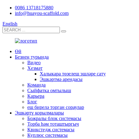
0086 13718175880
info@huayou-scaffold.com
English
Өй
Безнең турында
Видео
Хезмәт
Халыкара төзелеш эшләре сату
Эшкәртмә арендасы
Команда
Сыйфатка омтылыш
Карьера
Блог
еш бирелә торган сораулар
Эшкәртү корылмалары
Боҗралы блок системасы
Торба һәм тоташтыргыч
Квикстедж системасы
Куплюс системасы