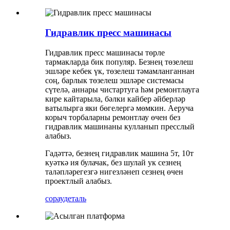
Гидравлик пресс машинасы
Гидравлик пресс машинасы төрле
тармакларда бик популяр. Безнең төзелеш
эшләре кебек үк, төзелеш тәмамланганнан
соң, барлык төзелеш эшләре системасы
сүтелә, аннары чистартуга һәм ремонтлауга
кире кайтарыла, бәлки кайбер әйберләр
ватылырга яки бөгелергә мөмкин. Аеруча
корыч торбаларны ремонтлау өчен без
гидравлик машинаны кулланып пресслый
алабыз.
Гадәттә, безнең гидравлик машина 5т, 10т
куәткә ия булачак, без шулай ук ​​сезнең
таләпләрегезгә нигезләнеп сезнең өчен
проектлый алабыз.
сорау
деталь