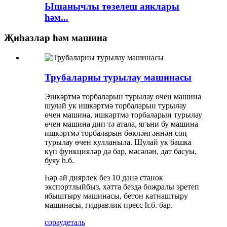
Ышанычлы төзелеш аяклары
һәм...
Җиһазлар һәм машина
Трубаларны турылау машинасы
Эшкәртмә торбаларын турылау өчен машина
шулай ук ​​ишкәртмә торбаларын турылау
өчен машина, ишкәртмә торбаларын турылау
өчен машина дип тә атала, ягъни бу машина
ишкәртмә торбаларын бөкләнгәннән соң
турылау өчен кулланыла. Шулай ук ​​башка
күп функцияләр дә бар, мәсәлән, дат басуы,
буяу һ.б.
Һәр ай диярлек без 10 данә станок
экспортлыйбыз, хәтта бездә боҗралы эретеп
ябыштыру машинасы, бетон катнаштыру
машинасы, гидравлик пресс һ.б. бар.
сорау
деталь