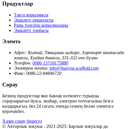
Продуктлар
Такта корылмасы
Эшкәртү реквизиты
Рама төзелеш корылмалары
Эшкәртү торбасы
Элемтә
Адрес:
Кытай, Тяньцзинь шәһәре, Аэропорт икътисади
зонасы, Хуайин бинасы, 331-332 нче бүлмә
Телефон:
0086 13718175880
Электрон почта:
info@huayou-scaffold.com
Факс:
0086-22-84846720
Сорау
Безнең продуктлар яки бәяләр исемлеге турында
сорауларыгыз булса, зинһар, электрон почтагызны безгә
калдырыгыз, без 24 сәгать эчендә сезнең белән элемтәгә
керәчәкбез.
Хәзер сорау бирегез
© Авторлык хокукы - 2021-2025: Барлык хокуклар да