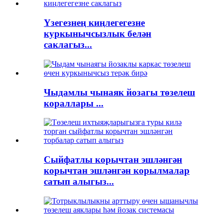
Үзегезнең киңлегегезне
куркынычсызлык белән
саклагыз...
Чыдамлы чынаяк йозагы төзелеш
кораллары ...
Сыйфатлы корычтан эшләнгән
корычтан эшләнгән корылмалар
сатып алыгыз...