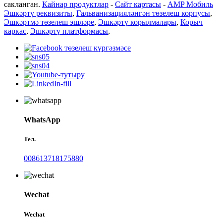
сакланган.
Кайнар продуктлар
-
Сайт картасы
-
AMP Мобиль
Эшкәртү реквизиты
,
Гальванизацияләнгән төзелеш корпусы
,
Эшкәртмә төзелеш эшләре
,
Эшкәртү корылмалары
,
Корыч
каркас
,
Эшкәртү платформасы
,
WhatsApp
Тел.
008613718175880
Wechat
Wechat