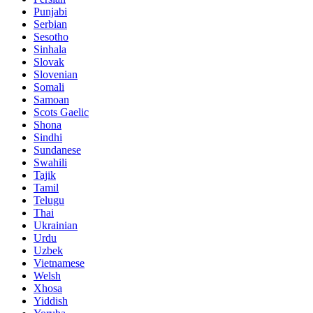
Punjabi
Serbian
Sesotho
Sinhala
Slovak
Slovenian
Somali
Samoan
Scots Gaelic
Shona
Sindhi
Sundanese
Swahili
Tajik
Tamil
Telugu
Thai
Ukrainian
Urdu
Uzbek
Vietnamese
Welsh
Xhosa
Yiddish