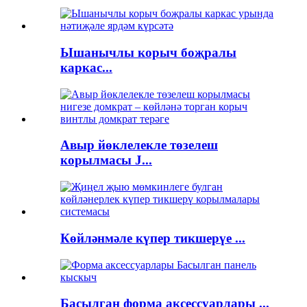
Ышанычлы корыч боҗралы
каркас...
Авыр йөклелекле төзелеш
корылмасы J...
Көйләнмәле күпер тикшерүе ...
Басылган форма аксессуарлары ...