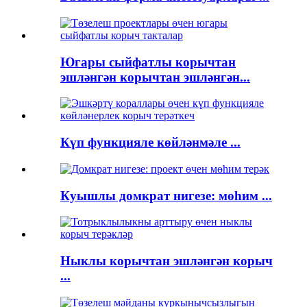
Югары сыйфатлы корычтан
эшләнгән корычтан эшләнгән...
Күп функцияле көйләнмәле ...
Куышлы домкрат нигезе: мөһим ...
Ныклы корычтан эшләнгән корыч
...