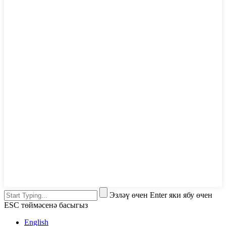
Эзләү өчен Enter яки ябу өчен
ESC төймәсенә басыгыз
English