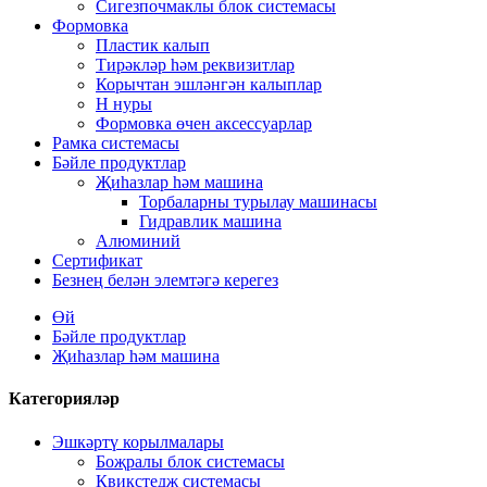
Сигезпочмаклы блок системасы
Формовка
Пластик калып
Тирәкләр һәм реквизитлар
Корычтан эшләнгән калыплар
H нуры
Формовка өчен аксессуарлар
Рамка системасы
Бәйле продуктлар
Җиһазлар һәм машина
Торбаларны турылау машинасы
Гидравлик машина
Алюминий
Сертификат
Безнең белән элемтәгә керегез
Өй
Бәйле продуктлар
Җиһазлар һәм машина
Категорияләр
Эшкәртү корылмалары
Боҗралы блок системасы
Квикстедж системасы