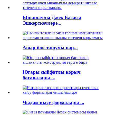
Ышанычлы Джек Базасы
Эшкәрткечләре...
Авыр йөк ташучы пар...
Югары сыйфатлы корыч
баганалары ...
Чыдам кысу формалары ...