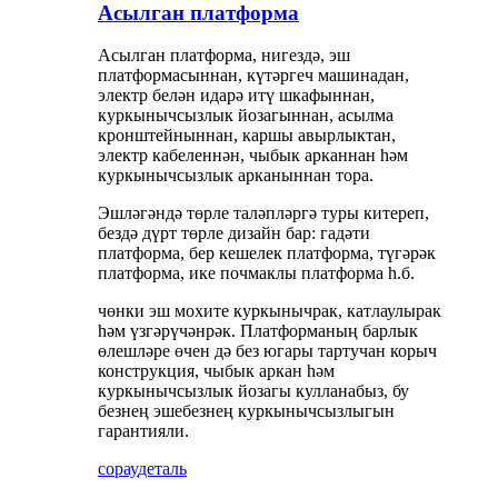
Асылган платформа
Асылган платформа, нигездә, эш
платформасыннан, күтәргеч машинадан,
электр белән идарә итү шкафыннан,
куркынычсызлык йозагыннан, асылма
кронштейныннан, каршы авырлыктан,
электр кабеленнән, чыбык арканнан һәм
куркынычсызлык арканыннан тора.
Эшләгәндә төрле таләпләргә туры китереп,
бездә дүрт төрле дизайн бар: гадәти
платформа, бер кешелек платформа, түгәрәк
платформа, ике почмаклы платформа һ.б.
чөнки эш мохите куркынычрак, катлаулырак
һәм үзгәрүчәнрәк. Платформаның барлык
өлешләре өчен дә без югары тартучан корыч
конструкция, чыбык аркан һәм
куркынычсызлык йозагы кулланабыз, бу
безнең эшебезнең куркынычсызлыгын
гарантияли.
сорау
деталь