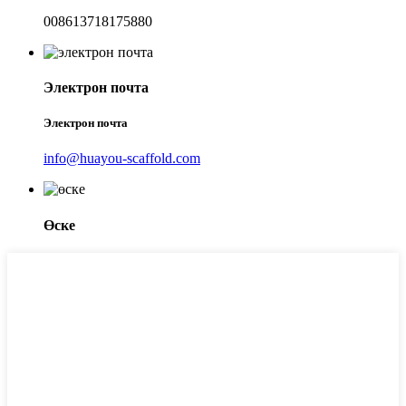
008613718175880
Электрон почта
Электрон почта
info@huayou-scaffold.com
Өске