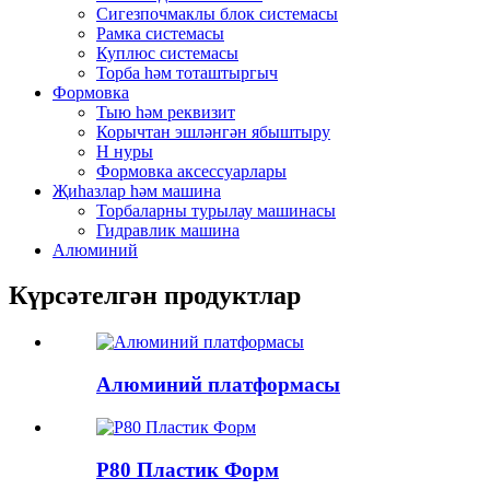
Сигезпочмаклы блок системасы
Рамка системасы
Куплюс системасы
Торба һәм тоташтыргыч
Формовка
Тыю һәм реквизит
Корычтан эшләнгән ябыштыру
H нуры
Формовка аксессуарлары
Җиһазлар һәм машина
Торбаларны турылау машинасы
Гидравлик машина
Алюминий
Күрсәтелгән продуктлар
Алюминий платформасы
P80 Пластик Форм