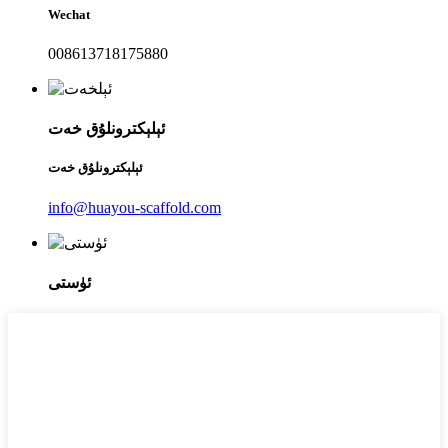
Wechat
008613718175880
ئېلېكترونلۇق خەت
ئېلېكترونلۇق خەت
info@huayou-scaffold.com
ئۈستى