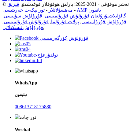
© نەشر ھوقۇقى - 2021-2025: بارلىق ھوقۇقلار قوغدىلىدۇ.
قىزىق
AMP يانفون
-
مەھسۇلاتلار
-
تور بېكەت خەرىتىسى
گالۋانلاشتۇرۇلغان قۇرۇلۇش قۇرۇلمىسى
,
قۇرۇلۇش سۇپىسى
,
قۇرۇلۇش قۇرۇلمىسى
,
پولات قۇرۇلما
,
قۇرۇلۇش قۇرۇلمىسى
,
,
قۇرۇلۇش ئىسكىلاتى
WhatsApp
تېلېفون
008613718175880
Wechat