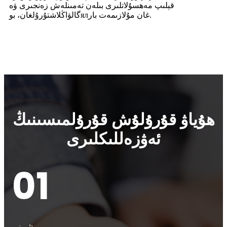
قېلىپ مەھسۇلاتلىرى بىلەن تەمىنلەش زەنجىرى ۋە
گالۋاڭلاشتۇرۇلغان، بوялغان مۇلازىمەت بار.
ھۇياۋ قۇرۇلۇش قۇرۇلمىسىنىڭ
ئەۋزەللىكلىرى
01
ئورنى: