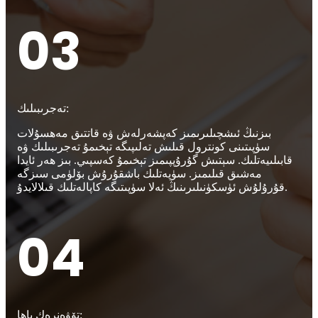
03
تەجرىبىلىك:
بىزنىڭ ئىشچىلىرىمىز كەپشەرلەش ۋە قاتتىق مەھسۇلات
سۈپىتىنى كونترول قىلىش تەلىپىگە تېخىمۇ تەجرىبىلىك ۋە
قابىلىيەتلىك. سېتىش گۇرۇپپىمىز تېخىمۇ كەسپىي. بىز ھەر ئايدا
مەشىق قىلىمىز. سۈپەتلىك باشقۇرۇش بۆلۈمى سىزگە
قۇرۇلۇش ئۈسكۈنىلىرىنىڭ ئەلا سۈپىتىگە كاپالەتلىك قىلالايدۇ.
04
تۆۋەنرەك باھا: