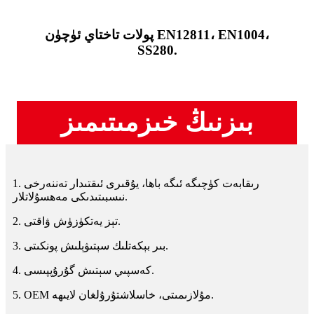
پولات تاختاي ئۈچۈن EN12811، EN1004،
SS280.
بىزنىڭ خىزمىتىمىز
1. رىقابەت كۈچىگە ئىگە باھا، يۇقىرى ئىقتىدار تەننەرخى
نىسبىتىدىكى مەھسۇلاتلار.
2. تېز يەتكۈزۈش ۋاقتى.
3. بىر بېكەتلىك سېتىۋېلىش پونكىتى.
4. كەسپىي سېتىش گۇرۇپپىسى.
5. OEM مۇلازىمىتى، خاسلاشتۇرۇلغان لايىھە.