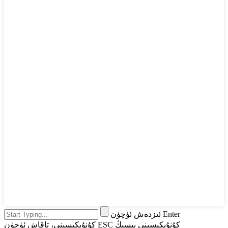
ئىزدەش ئۈچۈن Enter
كۇنۇپكىسىنى، تاقاش ئۈچۈن ESC كۇنۇپكىسىنى بېسىڭ