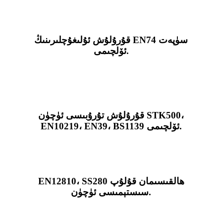
قۇرۇلۇش ئۇلىغۇچلىرىنىڭ EN74 سۈپەت
ئۆلچىمى.
قۇرۇلۇش تۇرۇبىسى ئۈچۈن STK500،
EN10219، EN39، BS1139 ئۆلچىمى.
EN12810، SS280 ھالقىسىمان قۇلۇپ
سىستېمىسى ئۈچۈن.