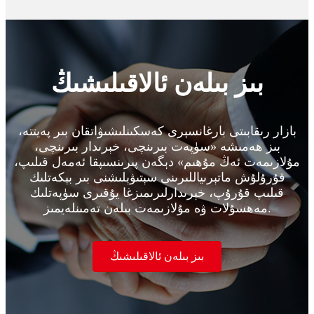
بىز بىلەن ئالاقىلىشىڭ
بازار رىقابىتى بارغانسېرى كەسكىنلىشىۋاتقان بىر پەيتتە،
بىز ھەمىشە «سۈپەت بىرىنچى، خېرىدار بىرىنچى،
مۇلازىمەت ئەڭ مۇھىم» دېگەن پىرىنسىپقا ئەمەل قىلىپ،
قۇرۇلۇش ماتېرىياللىرىنى سېتىۋېلىشنى بىر بېكەتلىك
قىلىپ قۇرۇپ، خېرىدارلىرىمىزغا يۇقىرى سۈپەتلىك
مەھسۇلات ۋە مۇلازىمەت بىلەن تەمىنلەيمىز.
بىز بىلەن ئالاقىلىشىڭ