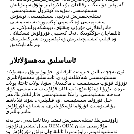
گە يېقىن دۆلىتىگە تارقالغان. بۇ يىللاردا بىز تولۇق سېتىۋېلىش
سىستېمىسى، سۈپەت كونترول سىستېمىسى،
ئىشلەپچىقىرىش تەرتىپى سىستېمىسى، توشۇش
سىستېمىسى ۋە كەسپىي ئېكسپورت سىستېمىسى
قاتارلىقلارنى قۇرۇپ چىقتۇق. دېيىشكە بولىدۇكى، بىز
ئاللىقاچان جۇڭگودىكى ئەڭ كەسپىي قۇرۇلۇش ئىسكىلاتى
ۋە قېلىپ ئىشلەپچىقىرىش ۋە ئېكسپورت شىركەتلىرىنىڭ
بىرىگە ئايلاندىق.
ئاساسلىق مەھسۇلاتلار
ئون نەچچە يىللىق خىزمەت ئارقىلىق، خۇايوۋ تولۇق مەھسۇلات
سىستېمىسىنى شەكىللەندۈردى. ئاساسلىق مەھسۇلاتلىرى:
ئۈزۈك قۇلۇپ سىستېمىسى، ماڭىدىغان سۇپا، پولات تاختا، پولات
تىرەك، تۇرۇبا ۋە ئۇلىغۇچ، ئىستاكان قۇلۇپ سىستېمىسى، كۋىك
سەھنە سىستېمىسى، رامكا سىستېمىسى قاتارلىقلارنىڭ ھەر
خىل قۇرۇلما سىستېمىسى ۋە قېلىپلىرى، شۇنداقلا باشقا
مۇناسىۋەتلىك قۇرۇلما ئۈسكۈنىلىرى، ماشىنا ۋە قۇرۇلۇش
ماتېرىياللىرى.
زاۋۇتىمىزنىڭ ئىشلەپچىقىرىش ئىقتىدارىغا ئاساسەن، بىز يەنە
مېتال ئىشلىرى ئۈچۈن OEM، ODM مۇلازىمىتى بىلەن
تەمىنلىيەلەيمىز. زاۋۇتىمىزدا ئاللىقاچان تولۇق قۇرۇلۇش ۋە