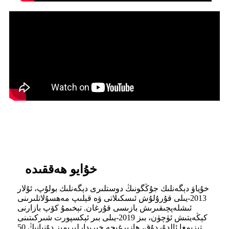
خۇايو ھەققىدە
خۇياۋ دېگەنلىك جۇڭگونىڭ دوستلىرى دېگەنلىك بولۇپ، ئۇلار
2013-يىلى قۇرۇلۇش ئىسكىلاتى ۋە قېلىپ مەھسۇلاتلىرىنى
ئىشلەپچىقىرىش بازىسى قۇرغان. تېخىمۇ كۆپ بازارنى
كېڭەيتىش ئۈچۈن، بىز 2019-يىلى بىر ئېكسپورت شىركىتىنى
تىزىمغا ئالدۇردۇق، ھازىرغىچە خېرىدارلىرىمىز دۇنيانىڭ 50