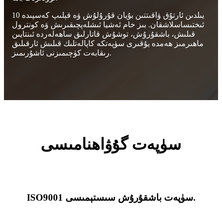
10 يىلدىن ئارتۇق ۋاقىتتىن بۇيان قۇرۇلۇش ۋە قېلىپ كەسپىدە
ئىختىساسلاشقان. بىز خام ئەشيا ئىشلەپچىقىرىش ۋە كونترول
قىلىش، باشقۇرۇش، توشۇش قاتارلىق ساھەلەردە ئىنتايىن
ماھىرمىز ھەمدە يۇقىرى سۈپەتكە كاپالەتلىك قىلىش ئارقىلىق
رىقابەت كۈچىمىزنى ئاشۇرىمىز.
سۈپەت گۇۋاھنامىسى
ISO9001 سۈپەت باشقۇرۇش سىستېمىسى.