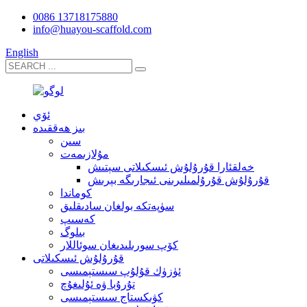
0086 13718175880
info@huayou-scaffold.com
English
ئۆي
بىز ھەققىدە
سىن
مۇلازىمەت
خەلقئارا قۇرۇلۇش ئىسكىلاتى سېتىش
قۇرۇلۇش قۇرۇلمىلىرىنى ئىجارىگە بېرىش
كوماندا
سۈپەتكە بولغان سادىقلىق
كەسىپ
بىلوگ
كۆپ سورىلىدىغان سوئاللار
قۇرۇلۇش ئىسكىلاتى
ئۈزۈك قۇلۇپ سىستېمىسى
تۇرۇبا ۋە ئۇلىغۇچ
كۋىكستاج سىستېمىسى