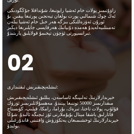
زاۋۇتىمىز پولات خام ئەشيا رايونىغا، شۇنداقلا جۇڭگودىكى
ئەڭ چوڭ شىمالىي پورت بولغان تيەنجىن پورتىغا يېقىن. بۇ
ئورۇن ئەۋزەللىكى بىزگە ھەر خىل خام ئەشيا بىلەن
تەمىنلىيەلەيدۇ ھەمدە دۇنيانىڭ ھەرقايسى جايلىرىغا دېڭىز
تىرانسپورتى ئۈچۈن تېخىمۇ قولايلىق يارىتىدۇ.
02
ئىشلەپچىقىرىش ئىقتىدارى:
خېرىدارلارنىڭ تەلىپىگە ئاساسەن، يىللىق ئىشلەپچىقىرىش
مىقدارىمىز 50000 توننىغا يېتىدۇ. مەھسۇلاتلىرىمىز ئۈزۈك
قۇلۇپ، پولات تاختا، تىرەك، بۇراما، رامكا، قېلىپ، كۋىستاج
قاتارلىق باشقا مېتال بۇيۇملارنى ئۆز ئىچىگە ئالىدۇ. شۇڭا
خېرىدارلارنىڭ ئوخشىمىغان يەتكۈزۈش ۋاقتىنى قاندۇرغىلى
بولىدۇ.