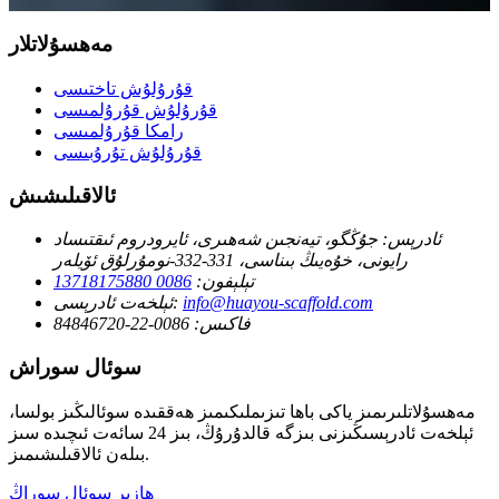
مەھسۇلاتلار
قۇرۇلۇش تاختىسى
قۇرۇلۇش قۇرۇلمىسى
رامكا قۇرۇلمىسى
قۇرۇلۇش تۇرۇبىسى
ئالاقىلىشىش
ئادرېس:
جۇڭگو، تيەنجىن شەھىرى، ئايرودروم ئىقتىساد
رايونى، خۇەيىڭ بىناسى، 331-332-نومۇرلۇق ئۆيلەر
تېلېفون:
0086 13718175880
info@huayou-scaffold.com
ئېلخەت ئادرېسى:
فاكىس:
0086-22-84846720
سوئال سوراش
مەھسۇلاتلىرىمىز ياكى باھا تىزىملىكىمىز ھەققىدە سوئالىڭىز بولسا،
ئېلخەت ئادرېسىڭىزنى بىزگە قالدۇرۇڭ، بىز 24 سائەت ئىچىدە سىز
بىلەن ئالاقىلىشىمىز.
ھازىر سوئال سوراڭ