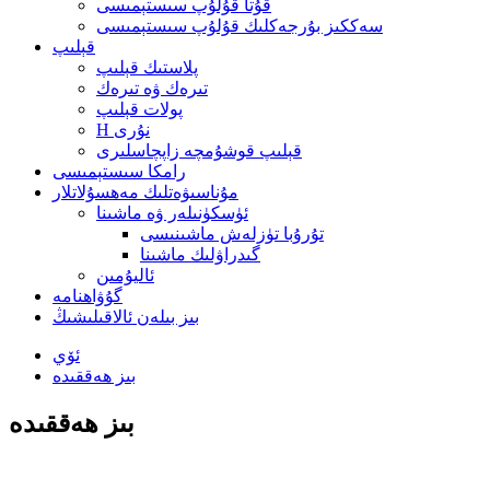
قۇتا قۇلۇپ سىستېمىسى
سەككىز بۇرجەكلىك قۇلۇپ سىستېمىسى
قېلىپ
پلاستىك قېلىپ
تىرەك ۋە تىرەك
پولات قېلىپ
H نۇرى
قېلىپ قوشۇمچە زاپچاسلىرى
رامكا سىستېمىسى
مۇناسىۋەتلىك مەھسۇلاتلار
ئۈسكۈنىلەر ۋە ماشىنا
تۇرۇبا تۈزلەش ماشىنىسى
گىدراۋلىك ماشىنا
ئاليۇمىن
گۇۋاھنامە
بىز بىلەن ئالاقىلىشىڭ
ئۆي
بىز ھەققىدە
بىز ھەققىدە