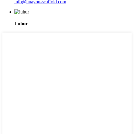
info@huayou-scaffold.com
Luhur