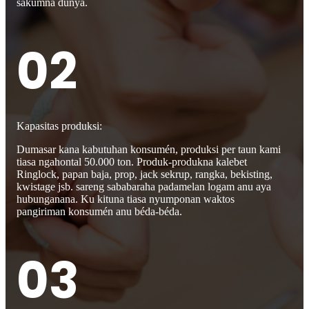
sakumna dunya.
02
Kapasitas produksi:
Dumasar kana kabutuhan konsumén, produksi per taun kami
tiasa ngahontal 50.000 ton. Produk-produkna kalebet
Ringlock, papan baja, prop, jack sekrup, rangka, bekisting,
kwistage jsb. sareng sababaraha padamelan logam anu aya
hubunganana. Ku kituna tiasa nyumponan waktos
pangiriman konsumén anu béda-béda.
03