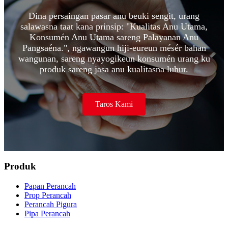
Dina persaingan pasar anu beuki sengit, urang
salawasna taat kana prinsip: "Kualitas Anu Utama,
Konsumén Anu Utama sareng Palayanan Anu
Pangsaéna.", ngawangun hiji-eureun mésér bahan
wangunan, sareng nyayogikeun konsumén urang ku
produk sareng jasa anu kualitasna luhur.
Taros Kami
Produk
Papan Perancah
Prop Perancah
Perancah Pigura
Pipa Perancah