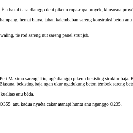
S. Éta bakal tiasa dianggo deui pikeun rupa-rupa proyék, khususna pro
 hampang, hemat biaya, tahan kalembaban sareng konstruksi beton anu a
aling, tie rod sareng nut sareng panel strut jsb.
i Maximo sareng Trio, ogé dianggo pikeun bekisting struktur baja. Kl
 Biasana, bekisting baja ngan ukur ngadukung beton témbok sareng bet
kualitas anu béda.
a Q355, anu kadua nyaéta cakar atanapi huntu anu nganggo Q235.