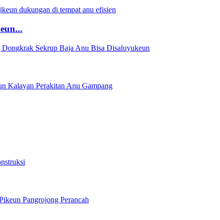
eun...