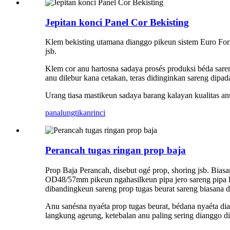
Jepitan konci Panel Cor Bekisting
Klem bekisting utamana dianggo pikeun sistem Euro For
jsb.
Klem cor anu hartosna sadaya prosés produksi béda sare
anu dilebur kana cetakan, teras didinginkan sareng dipadat
Urang tiasa mastikeun sadaya barang kalayan kualitas an
panalungtikan
rinci
Perancah tugas ringan prop baja
Prop Baja Perancah, disebut ogé prop, shoring jsb. Bias
OD48/57mm pikeun ngahasilkeun pipa jero sareng pipa lu
dibandingkeun sareng prop tugas beurat sareng biasana d
Anu sanésna nyaéta prop tugas beurat, bédana nyaéta 
langkung ageung, ketebalan anu paling sering dianggo d