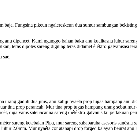
m baja. Fungsina pikeun ngalereskeun dua sumur sambungan bekisting
ng anu dipencet. Kami nganggo bahan baku anu kualitasna luhur sareng 
kan, teras dipoles sareng digiling teras didamel éléktro-galvanisasi tera
u saé.
ana urang gaduh dua jinis, anu kahiji nyaéta prop tugas hampang anu 
ar tina prop perancah. Mur tina prop tugas hampang urang sebut mur 
icét, digalvanis sateuacanna sareng diéléktro-galvanis ku perlakuan pe
diaméter sareng ketebalan Pipa, mur sareng sababaraha asesoris sa
i luhur 2.0mm. Mur nyaéta cor atanapi drop forged kalayan beurat anu