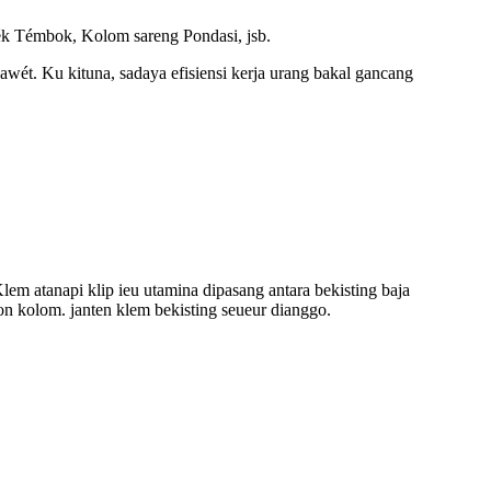
yék Témbok, Kolom sareng Pondasi, jsb.
wét. Ku kituna, sadaya efisiensi kerja urang bakal gancang
em atanapi klip ieu utamina dipasang antara bekisting baja
on kolom. janten klem bekisting seueur dianggo.