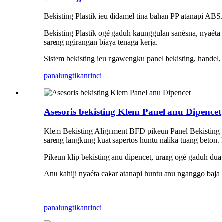
Bekisting Plastik ieu didamel tina bahan PP atanapi AB
Bekisting Plastik ogé gaduh kaunggulan sanésna, nyaéta
sareng ngirangan biaya tenaga kerja.
Sistem bekisting ieu ngawengku panel bekisting, handel, w
panalungtikan
rinci
Asesoris bekisting Klem Panel anu Dipencet
Klem Bekisting Alignment BFD pikeun Panel Bekisting Per
sareng langkung kuat sapertos huntu nalika tuang beton.
Pikeun klip bekisting anu dipencet, urang ogé gaduh dua 
Anu kahiji nyaéta cakar atanapi huntu anu nganggo baj
panalungtikan
rinci