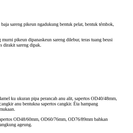
 baja sareng pikeun ngadukung bentuk pelat, bentuk témbok,
murni pikeun dipanaskeun sareng dilebur, teras tuang beusi
s dirakit sareng dipak.
didamel ku ukuran pipa perancah anu alit, sapertos OD40/48mm,
cangkir anu bentukna sapertos cangkir. Éta hampang
rmukaan.
nésna sapertos OD48/60mm, OD60/76mm, OD76/89mm bahkan
 langkung ageung.