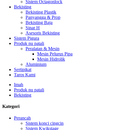
Sistem Octagonlock
Bekisting
Bekisting Plastik
Panyangga & Prop
Bekisting Baja
Sinar H
Asesoris Bekisting
Sistem Pigura
Produk nu patali
Peralatan & Mesin
Mesin Pelurus Pipa
Mesin Hidrolik
Aluminium
Sertipikat
Taros Kami
Imah
Produk nu patali
Bekisting
Kategori
Perancah
Sistem konci cingcin
Sistem Kwikstage