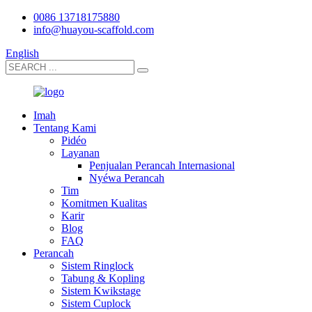
0086 13718175880
info@huayou-scaffold.com
English
Imah
Tentang Kami
Pidéo
Layanan
Penjualan Perancah Internasional
Nyéwa Perancah
Tim
Komitmen Kualitas
Karir
Blog
FAQ
Perancah
Sistem Ringlock
Tabung & Kopling
Sistem Kwikstage
Sistem Cuplock