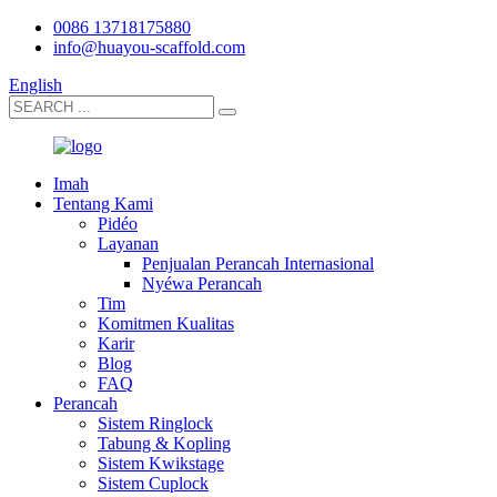
0086 13718175880
info@huayou-scaffold.com
English
Imah
Tentang Kami
Pidéo
Layanan
Penjualan Perancah Internasional
Nyéwa Perancah
Tim
Komitmen Kualitas
Karir
Blog
FAQ
Perancah
Sistem Ringlock
Tabung & Kopling
Sistem Kwikstage
Sistem Cuplock