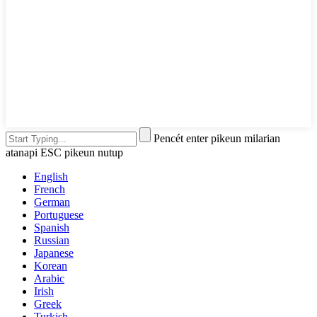
Pencét enter pikeun milarian
atanapi ESC pikeun nutup
English
French
German
Portuguese
Spanish
Russian
Japanese
Korean
Arabic
Irish
Greek
Turkish