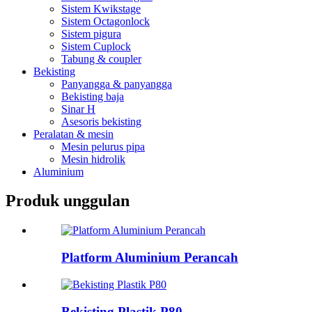
Sistem Kwikstage
Sistem Octagonlock
Sistem pigura
Sistem Cuplock
Tabung & coupler
Bekisting
Panyangga & panyangga
Bekisting baja
Sinar H
Asesoris bekisting
Peralatan & mesin
Mesin pelurus pipa
Mesin hidrolik
Aluminium
Produk unggulan
Platform Aluminium Perancah
Bekisting Plastik P80