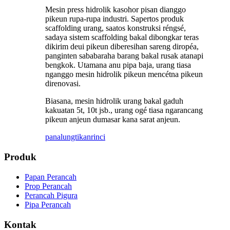
Mesin press hidrolik kasohor pisan dianggo
pikeun rupa-rupa industri. Sapertos produk
scaffolding urang, saatos konstruksi réngsé,
sadaya sistem scaffolding bakal dibongkar teras
dikirim deui pikeun diberesihan sareng diropéa,
panginten sababaraha barang bakal rusak atanapi
bengkok. Utamana anu pipa baja, urang tiasa
nganggo mesin hidrolik pikeun mencétna pikeun
direnovasi.
Biasana, mesin hidrolik urang bakal gaduh
kakuatan 5t, 10t jsb., urang ogé tiasa ngarancang
pikeun anjeun dumasar kana sarat anjeun.
panalungtikan
rinci
Produk
Papan Perancah
Prop Perancah
Perancah Pigura
Pipa Perancah
Kontak