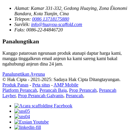
Alamat:
Kamar 331-332, Gedong Huaying, Zona Ékonomi
Bandara, Kota Tianjin, Cina
Telepon:
0086 13718175880
Surélék:
info@huayou-scaffold.com
Faks:
0086-22-84846720
Panalungtikan
Kanggo patarosan ngeunaan produk atanapi daptar harga kami,
mangga tinggalkeun email anjeun ka kami sareng kami bakal
ngahubungi anjeun dina 24 jam.
Panalungtikan Ayeuna
© Hak Cipta - 2021-2025: Sadaya Hak Cipta Ditangtayungan.
Produk Panas
-
Peta situs
-
AMP Mobile
Platform Perancah
,
Perancah Baja
,
Prop Perancah
,
Perancah
Layher
,
Prop Perancah Galvanis
,
Perancah
,