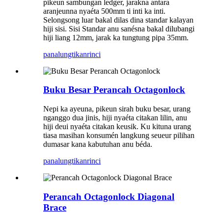
pikeun sambungan ledger, jarakna antara
aranjeunna nyaéta 500mm ti inti ka inti.
Selongsong luar bakal dilas dina standar kalayan
hiji sisi. Sisi Standar anu sanésna bakal dilubangi
hiji liang 12mm, jarak ka tungtung pipa 35mm.
panalungtikan
rinci
Buku Besar Perancah Octagonlock
Nepi ka ayeuna, pikeun sirah buku besar, urang
nganggo dua jinis, hiji nyaéta citakan lilin, anu
hiji deui nyaéta citakan keusik. Ku kituna urang
tiasa masihan konsumén langkung seueur pilihan
dumasar kana kabutuhan anu béda.
panalungtikan
rinci
Perancah Octagonlock Diagonal
Brace