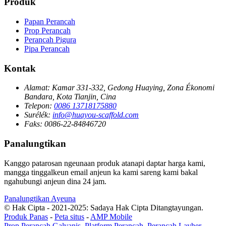
Produk
Papan Perancah
Prop Perancah
Perancah Pigura
Pipa Perancah
Kontak
Alamat:
Kamar 331-332, Gedong Huaying, Zona Ékonomi
Bandara, Kota Tianjin, Cina
Telepon:
0086 13718175880
Surélék:
info@huayou-scaffold.com
Faks:
0086-22-84846720
Panalungtikan
Kanggo patarosan ngeunaan produk atanapi daptar harga kami,
mangga tinggalkeun email anjeun ka kami sareng kami bakal
ngahubungi anjeun dina 24 jam.
Panalungtikan Ayeuna
© Hak Cipta - 2021-2025: Sadaya Hak Cipta Ditangtayungan.
Produk Panas
-
Peta situs
-
AMP Mobile
Prop Perancah Galvanis
,
Platform Perancah
,
Perancah Layher
,