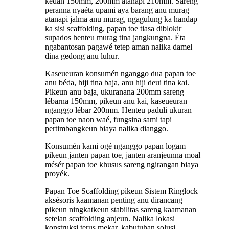
kedah 150mm, 200mm atanapi 210mm. Sareng
peranna nyaéta upami aya barang anu murag
atanapi jalma anu murag, ngagulung ka handap
ka sisi scaffolding, papan toe tiasa diblokir
supados henteu murag tina jangkungna. Éta
ngabantosan pagawé tetep aman nalika damel
dina gedong anu luhur.
Kaseueuran konsumén nganggo dua papan toe
anu béda, hiji tina baja, anu hiji deui tina kai.
Pikeun anu baja, ukuranana 200mm sareng
lébarna 150mm, pikeun anu kai, kaseueuran
nganggo lébar 200mm. Henteu paduli ukuran
papan toe naon waé, fungsina sami tapi
pertimbangkeun biaya nalika dianggo.
Konsumén kami ogé nganggo papan logam
pikeun janten papan toe, janten aranjeunna moal
mésér papan toe khusus sareng ngirangan biaya
proyék.
Papan Toe Scaffolding pikeun Sistem Ringlock –
aksésoris kaamanan penting anu dirancang
pikeun ningkatkeun stabilitas sareng kaamanan
setelan scaffolding anjeun. Nalika lokasi
konstruksi terus mekar, kabutuhan solusi