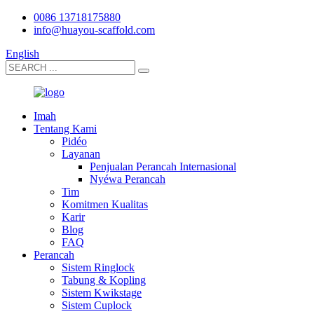
0086 13718175880
info@huayou-scaffold.com
English
Imah
Tentang Kami
Pidéo
Layanan
Penjualan Perancah Internasional
Nyéwa Perancah
Tim
Komitmen Kualitas
Karir
Blog
FAQ
Perancah
Sistem Ringlock
Tabung & Kopling
Sistem Kwikstage
Sistem Cuplock