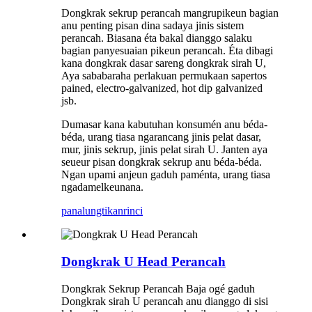
Dongkrak sekrup perancah mangrupikeun bagian
anu penting pisan dina sadaya jinis sistem
perancah. Biasana éta bakal dianggo salaku
bagian panyesuaian pikeun perancah. Éta dibagi
kana dongkrak dasar sareng dongkrak sirah U,
Aya sababaraha perlakuan permukaan sapertos
pained, electro-galvanized, hot dip galvanized
jsb.
Dumasar kana kabutuhan konsumén anu béda-
béda, urang tiasa ngarancang jinis pelat dasar,
mur, jinis sekrup, jinis pelat sirah U. Janten aya
seueur pisan dongkrak sekrup anu béda-béda.
Ngan upami anjeun gaduh paménta, urang tiasa
ngadamelkeunana.
panalungtikan
rinci
Dongkrak U Head Perancah
Dongkrak Sekrup Perancah Baja ogé gaduh
Dongkrak sirah U perancah anu dianggo di sisi