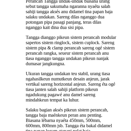
Perancah Tangga undak-undak biasana urang
sebut tangga sakumaha ngaranna nyaéta salah
sahiji tangga aksés anu didamel tina papan baja
salaku undakan. Sareng dilas nganggo dua
potongan pipa pasagi panjang, teras dilas
nganggo kait dina dua sisi pipa.
Tangga dianggo pikeun sistem perancah modular
sapertos sistem ringlock, sistem cuplock. Sareng
sistem pipa & clamp perancah sareng ogé sistem
perancah rangka, seueur sistem perancah anu
tiasa nganggo tangga undakan pikeun nanjak
dumasar jangkungna.
Ukuran tangga undakan teu stabil, urang tiasa
ngahasilkeun numutkeun desain anjeun, jarak
vertikal sareng horizontal anjeun. Sareng éta ogé
tiasa janten salah sahiji platform pikeun
ngadukung pagawé anu damel sareng
mindahkeun tempat ka luhur.
Salaku bagian aksés pikeun sistem perancah,
tangga baja maénkeun peran anu penting.
Biasana lébarna nyaéta 450mm, 500mm,
600mm, 800mm jsb. Tangga éta bakal didamel
tina papan logam atanapi pelat baja.