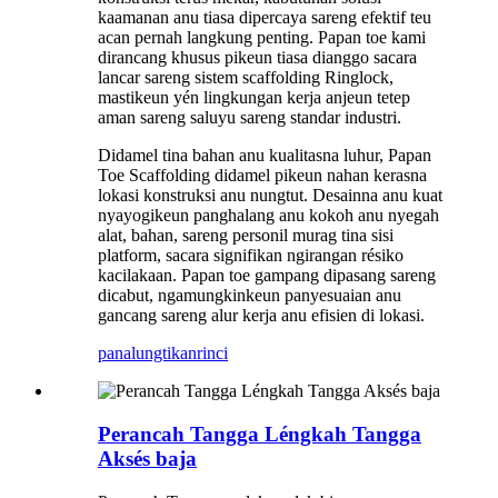
kaamanan anu tiasa dipercaya sareng efektif teu
acan pernah langkung penting. Papan toe kami
dirancang khusus pikeun tiasa dianggo sacara
lancar sareng sistem scaffolding Ringlock,
mastikeun yén lingkungan kerja anjeun tetep
aman sareng saluyu sareng standar industri.
Didamel tina bahan anu kualitasna luhur, Papan
Toe Scaffolding didamel pikeun nahan kerasna
lokasi konstruksi anu nungtut. Desainna anu kuat
nyayogikeun panghalang anu kokoh anu nyegah
alat, bahan, sareng personil murag tina sisi
platform, sacara signifikan ngirangan résiko
kacilakaan. Papan toe gampang dipasang sareng
dicabut, ngamungkinkeun panyesuaian anu
gancang sareng alur kerja anu efisien di lokasi.
panalungtikan
rinci
Perancah Tangga Léngkah Tangga
Aksés baja