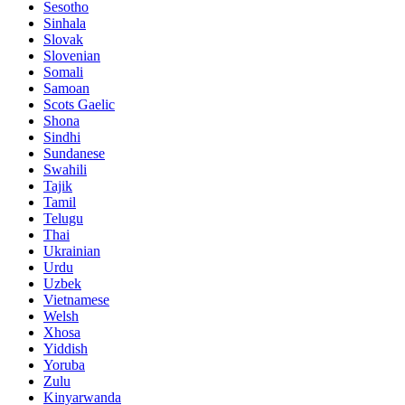
Sesotho
Sinhala
Slovak
Slovenian
Somali
Samoan
Scots Gaelic
Shona
Sindhi
Sundanese
Swahili
Tajik
Tamil
Telugu
Thai
Ukrainian
Urdu
Uzbek
Vietnamese
Welsh
Xhosa
Yiddish
Yoruba
Zulu
Kinyarwanda