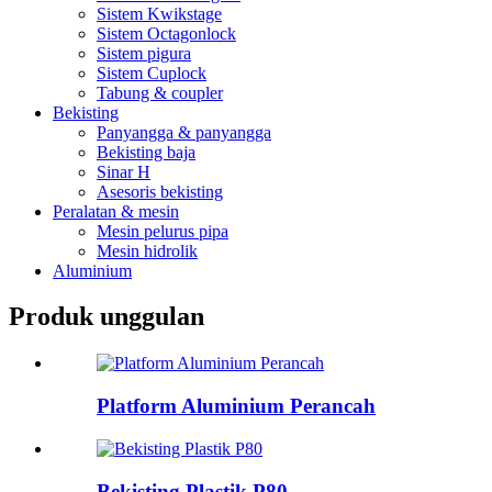
Sistem Kwikstage
Sistem Octagonlock
Sistem pigura
Sistem Cuplock
Tabung & coupler
Bekisting
Panyangga & panyangga
Bekisting baja
Sinar H
Asesoris bekisting
Peralatan & mesin
Mesin pelurus pipa
Mesin hidrolik
Aluminium
Produk unggulan
Platform Aluminium Perancah
Bekisting Plastik P80