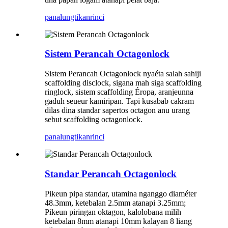
panalungtikan
rinci
Sistem Perancah Octagonlock
Sistem Perancah Octagonlock nyaéta salah sahiji
scaffolding disclock, sigana mah siga scaffolding
ringlock, sistem scaffolding Éropa, aranjeunna
gaduh seueur kamiripan. Tapi kusabab cakram
dilas dina standar sapertos octagon anu urang
sebut scaffolding octagonlock.
panalungtikan
rinci
Standar Perancah Octagonlock
Pikeun pipa standar, utamina nganggo diaméter
48.3mm, ketebalan 2.5mm atanapi 3.25mm;
Pikeun piringan oktagon, kalolobana milih
ketebalan 8mm atanapi 10mm kalayan 8 liang