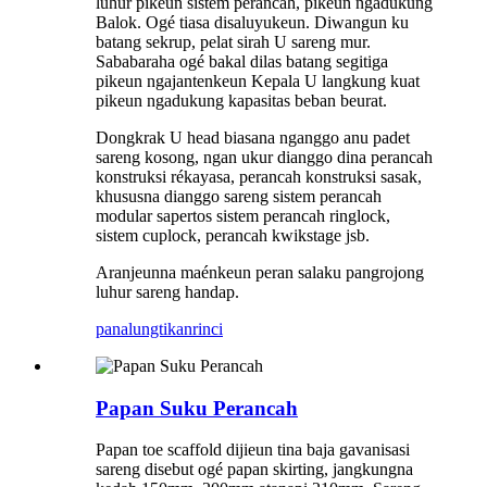
luhur pikeun sistem perancah, pikeun ngadukung
Balok. Ogé tiasa disaluyukeun. Diwangun ku
batang sekrup, pelat sirah U sareng mur.
Sababaraha ogé bakal dilas batang segitiga
pikeun ngajantenkeun Kepala U langkung kuat
pikeun ngadukung kapasitas beban beurat.
Dongkrak U head biasana nganggo anu padet
sareng kosong, ngan ukur dianggo dina perancah
konstruksi rékayasa, perancah konstruksi sasak,
khususna dianggo sareng sistem perancah
modular sapertos sistem perancah ringlock,
sistem cuplock, perancah kwikstage jsb.
Aranjeunna maénkeun peran salaku pangrojong
luhur sareng handap.
panalungtikan
rinci
Papan Suku Perancah
Papan toe scaffold dijieun tina baja gavanisasi
sareng disebut ogé papan skirting, jangkungna