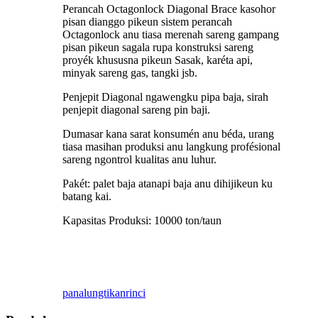
Perancah Octagonlock Diagonal Brace kasohor
pisan dianggo pikeun sistem perancah
Octagonlock anu tiasa merenah sareng gampang
pisan pikeun sagala rupa konstruksi sareng
proyék khususna pikeun Sasak, karéta api,
minyak sareng gas, tangki jsb.
Penjepit Diagonal ngawengku pipa baja, sirah
penjepit diagonal sareng pin baji.
Dumasar kana sarat konsumén anu béda, urang
tiasa masihan produksi anu langkung profésional
sareng ngontrol kualitas anu luhur.
Pakét: palet baja atanapi baja anu dihijikeun ku
batang kai.
Kapasitas Produksi: 10000 ton/taun
panalungtikan
rinci