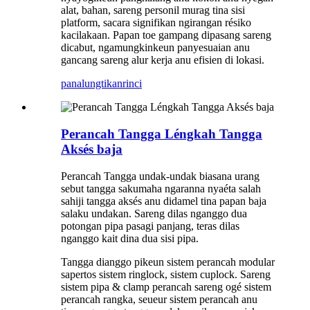
alat, bahan, sareng personil murag tina sisi
platform, sacara signifikan ngirangan résiko
kacilakaan. Papan toe gampang dipasang sareng
dicabut, ngamungkinkeun panyesuaian anu
gancang sareng alur kerja anu efisien di lokasi.
panalungtikan
rinci
Perancah Tangga Léngkah Tangga
Aksés baja
Perancah Tangga undak-undak biasana urang
sebut tangga sakumaha ngaranna nyaéta salah
sahiji tangga aksés anu didamel tina papan baja
salaku undakan. Sareng dilas nganggo dua
potongan pipa pasagi panjang, teras dilas
nganggo kait dina dua sisi pipa.
Tangga dianggo pikeun sistem perancah modular
sapertos sistem ringlock, sistem cuplock. Sareng
sistem pipa & clamp perancah sareng ogé sistem
perancah rangka, seueur sistem perancah anu