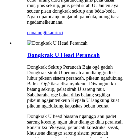
mur, jinis sekrup, jinis pelat sirah U. Janten aya
seueur pisan dongkrak sekrup anu béda-béda.
Ngan upami anjeun gaduh paménta, urang tiasa
ngadamelkeunana.
panalungtikan
rinci
Dongkrak U Head Perancah
Dongkrak Sekrup Perancah Baja ogé gaduh
Dongkrak sirah U perancah anu dianggo di sisi
luhur pikeun sistem perancah, pikeun ngadukung
Balok. Ogé tiasa disaluyukeun. Diwangun ku
batang sekrup, pelat sirah U sareng mur.
Sababaraha ogé bakal dilas batang segitiga
pikeun ngajantenkeun Kepala U langkung kuat
pikeun ngadukung kapasitas beban beurat.
Dongkrak U head biasana nganggo anu padet
sareng kosong, ngan ukur dianggo dina perancah
konstruksi rékayasa, perancah konstruksi sasak,
khususna dianggo sareng sistem perancah