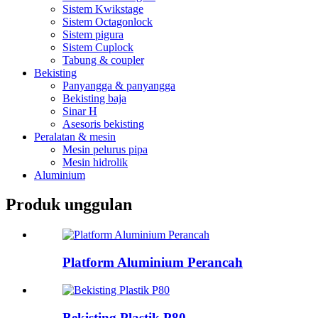
Sistem Kwikstage
Sistem Octagonlock
Sistem pigura
Sistem Cuplock
Tabung & coupler
Bekisting
Panyangga & panyangga
Bekisting baja
Sinar H
Asesoris bekisting
Peralatan & mesin
Mesin pelurus pipa
Mesin hidrolik
Aluminium
Produk unggulan
Platform Aluminium Perancah
Bekisting Plastik P80