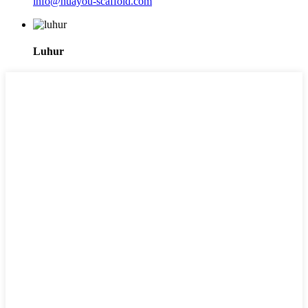
info@huayou-scaffold.com
Luhur