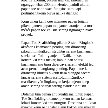
lébarna 150mm, pikeun anu kai, kaseueuran
nganggo lébar 200mm. Henteu paduli ukuran
papan toe naon waé, fungsina sami tapi
pertimbangkeun biaya nalika dianggo.
Konsumén kami ogé nganggo papan logam
pikeun janten papan toe, janten aranjeunna moal
mésér papan toe khusus sareng ngirangan biaya
proyék.
Papan Toe Scaffolding pikeun Sistem Ringlock –
aksésoris kaamanan penting anu dirancang
pikeun ningkatkeun stabilitas sareng kaamanan
setelan scaffolding anjeun. Nalika lokasi
konstruksi terus mekar, kabutuhan solusi
kaamanan anu tiasa dipercaya sareng efektif teu
acan pernah langkung penting. Papan toe kami
dirancang khusus pikeun tiasa dianggo sacara
lancar sareng sistem scaffolding Ringlock,
mastikeun yén lingkungan kerja anjeun tetep
aman sareng saluyu sareng standar industri.
Didamel tina bahan anu kualitasna luhur, Papan
Toe Scaffolding didamel pikeun nahan kerasna
lokasi konstruksi anu nungtut. Desainna anu kuat
nyayogikeun panghalang anu kokoh anu nyegah