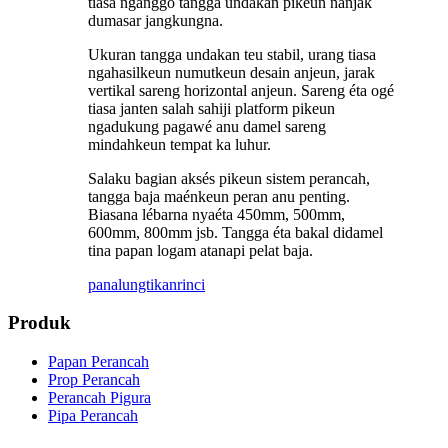
tiasa nganggo tangga undakan pikeun nanjak
dumasar jangkungna.
Ukuran tangga undakan teu stabil, urang tiasa
ngahasilkeun numutkeun desain anjeun, jarak
vertikal sareng horizontal anjeun. Sareng éta ogé
tiasa janten salah sahiji platform pikeun
ngadukung pagawé anu damel sareng
mindahkeun tempat ka luhur.
Salaku bagian aksés pikeun sistem perancah,
tangga baja maénkeun peran anu penting.
Biasana lébarna nyaéta 450mm, 500mm,
600mm, 800mm jsb. Tangga éta bakal didamel
tina papan logam atanapi pelat baja.
panalungtikan
rinci
Produk
Papan Perancah
Prop Perancah
Perancah Pigura
Pipa Perancah