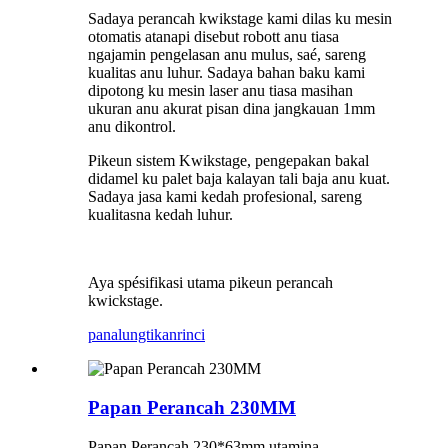
Sadaya perancah kwikstage kami dilas ku mesin
otomatis atanapi disebut robott anu tiasa
ngajamin pengelasan anu mulus, saé, sareng
kualitas anu luhur. Sadaya bahan baku kami
dipotong ku mesin laser anu tiasa masihan
ukuran anu akurat pisan dina jangkauan 1mm
anu dikontrol.
Pikeun sistem Kwikstage, pengepakan bakal
didamel ku palet baja kalayan tali baja anu kuat.
Sadaya jasa kami kedah profesional, sareng
kualitasna kedah luhur.
Aya spésifikasi utama pikeun perancah
kwickstage.
panalungtikan
rinci
Papan Perancah 230MM
Papan Perancah 230*63mm utamina