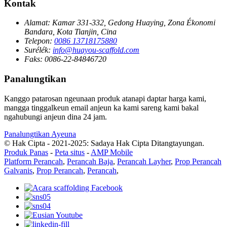
Kontak
Alamat:
Kamar 331-332, Gedong Huaying, Zona Ékonomi
Bandara, Kota Tianjin, Cina
Telepon:
0086 13718175880
Surélék:
info@huayou-scaffold.com
Faks:
0086-22-84846720
Panalungtikan
Kanggo patarosan ngeunaan produk atanapi daptar harga kami,
mangga tinggalkeun email anjeun ka kami sareng kami bakal
ngahubungi anjeun dina 24 jam.
Panalungtikan Ayeuna
© Hak Cipta - 2021-2025: Sadaya Hak Cipta Ditangtayungan.
Produk Panas
-
Peta situs
-
AMP Mobile
Platform Perancah
,
Perancah Baja
,
Perancah Layher
,
Prop Perancah
Galvanis
,
Prop Perancah
,
Perancah
,