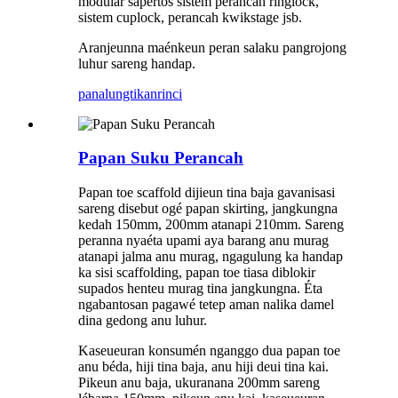
modular sapertos sistem perancah ringlock,
sistem cuplock, perancah kwikstage jsb.
Aranjeunna maénkeun peran salaku pangrojong
luhur sareng handap.
panalungtikan
rinci
Papan Suku Perancah
Papan toe scaffold dijieun tina baja gavanisasi
sareng disebut ogé papan skirting, jangkungna
kedah 150mm, 200mm atanapi 210mm. Sareng
peranna nyaéta upami aya barang anu murag
atanapi jalma anu murag, ngagulung ka handap
ka sisi scaffolding, papan toe tiasa diblokir
supados henteu murag tina jangkungna. Éta
ngabantosan pagawé tetep aman nalika damel
dina gedong anu luhur.
Kaseueuran konsumén nganggo dua papan toe
anu béda, hiji tina baja, anu hiji deui tina kai.
Pikeun anu baja, ukuranana 200mm sareng