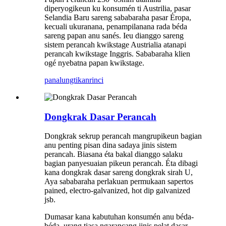
diperyogikeun ku konsumén ti Austrilia, pasar
Selandia Baru sareng sababaraha pasar Éropa,
kecuali ukuranana, penampilanana rada béda
sareng papan anu sanés. Ieu dianggo sareng
sistem perancah kwikstage Austrialia atanapi
perancah kwikstage Inggris. Sababaraha klien
ogé nyebatna papan kwikstage.
panalungtikan
rinci
Dongkrak Dasar Perancah
Dongkrak sekrup perancah mangrupikeun bagian
anu penting pisan dina sadaya jinis sistem
perancah. Biasana éta bakal dianggo salaku
bagian panyesuaian pikeun perancah. Éta dibagi
kana dongkrak dasar sareng dongkrak sirah U,
Aya sababaraha perlakuan permukaan sapertos
pained, electro-galvanized, hot dip galvanized
jsb.
Dumasar kana kabutuhan konsumén anu béda-
béda, urang tiasa ngarancang jinis pelat dasar,