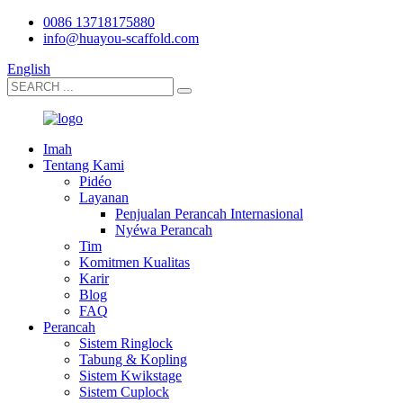
0086 13718175880
info@huayou-scaffold.com
English
Imah
Tentang Kami
Pidéo
Layanan
Penjualan Perancah Internasional
Nyéwa Perancah
Tim
Komitmen Kualitas
Karir
Blog
FAQ
Perancah
Sistem Ringlock
Tabung & Kopling
Sistem Kwikstage
Sistem Cuplock