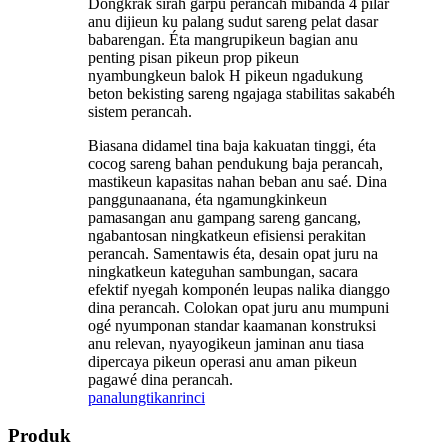
Dongkrak sirah garpu perancah mibanda 4 pilar
anu dijieun ku palang sudut sareng pelat dasar
babarengan. Éta mangrupikeun bagian anu
penting pisan pikeun prop pikeun
nyambungkeun balok H pikeun ngadukung
beton bekisting sareng ngajaga stabilitas sakabéh
sistem perancah.
Biasana didamel tina baja kakuatan tinggi, éta
cocog sareng bahan pendukung baja perancah,
mastikeun kapasitas nahan beban anu saé. Dina
panggunaanana, éta ngamungkinkeun
pamasangan anu gampang sareng gancang,
ngabantosan ningkatkeun efisiensi perakitan
perancah. Samentawis éta, desain opat juru na
ningkatkeun kateguhan sambungan, sacara
efektif nyegah komponén leupas nalika dianggo
dina perancah. Colokan opat juru anu mumpuni
ogé nyumponan standar kaamanan konstruksi
anu relevan, nyayogikeun jaminan anu tiasa
dipercaya pikeun operasi anu aman pikeun
pagawé dina perancah.
panalungtikan
rinci
Produk