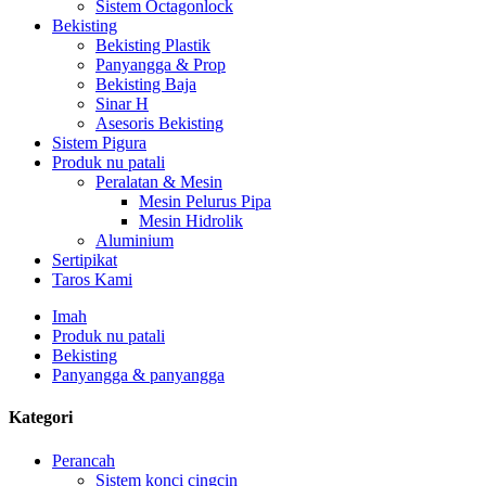
Sistem Octagonlock
Bekisting
Bekisting Plastik
Panyangga & Prop
Bekisting Baja
Sinar H
Asesoris Bekisting
Sistem Pigura
Produk nu patali
Peralatan & Mesin
Mesin Pelurus Pipa
Mesin Hidrolik
Aluminium
Sertipikat
Taros Kami
Imah
Produk nu patali
Bekisting
Panyangga & panyangga
Kategori
Perancah
Sistem konci cingcin