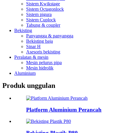
Sistem Kwikstage
Sistem Octagonlock
Sistem pigura
Sistem Cuplock
Tabung & coupler
Bekisting
Panyangga & panyangga
Bekisting baja
Sinar H
Asesoris bekisting
Peralatan & mesin
Mesin pelurus pipa
Mesin hidrolik
Aluminium
Produk unggulan
Platform Aluminium Perancah
Bekisting Plastik P80