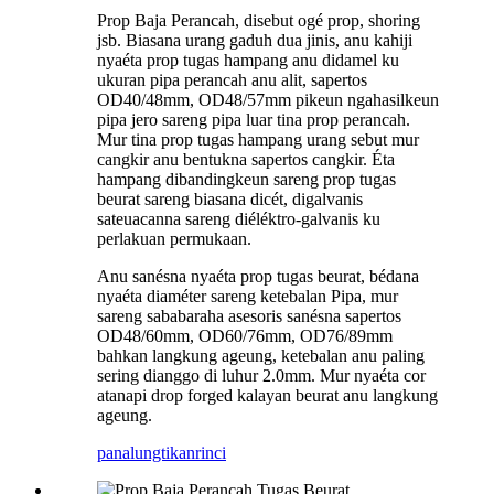
Prop Baja Perancah, disebut ogé prop, shoring
jsb. Biasana urang gaduh dua jinis, anu kahiji
nyaéta prop tugas hampang anu didamel ku
ukuran pipa perancah anu alit, sapertos
OD40/48mm, OD48/57mm pikeun ngahasilkeun
pipa jero sareng pipa luar tina prop perancah.
Mur tina prop tugas hampang urang sebut mur
cangkir anu bentukna sapertos cangkir. Éta
hampang dibandingkeun sareng prop tugas
beurat sareng biasana dicét, digalvanis
sateuacanna sareng diéléktro-galvanis ku
perlakuan permukaan.
Anu sanésna nyaéta prop tugas beurat, bédana
nyaéta diaméter sareng ketebalan Pipa, mur
sareng sababaraha asesoris sanésna sapertos
OD48/60mm, OD60/76mm, OD76/89mm
bahkan langkung ageung, ketebalan anu paling
sering dianggo di luhur 2.0mm. Mur nyaéta cor
atanapi drop forged kalayan beurat anu langkung
ageung.
panalungtikan
rinci