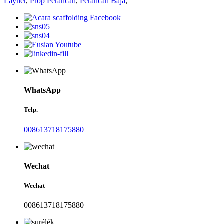
Layher
,
Prop Perancah
,
Perancah Baja
,
WhatsApp
Telp.
008613718175880
Wechat
Wechat
008613718175880