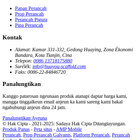
Papan Perancah
Prop Perancah
Perancah Pigura
Pipa Perancah
Kontak
Alamat:
Kamar 331-332, Gedong Huaying, Zona Ékonomi
Bandara, Kota Tianjin, Cina
Telepon:
0086 13718175880
Surélék:
info@huayou-scaffold.com
Faks:
0086-22-84846720
Panalungtikan
Kanggo patarosan ngeunaan produk atanapi daptar harga kami,
mangga tinggalkeun email anjeun ka kami sareng kami bakal
ngahubungi anjeun dina 24 jam.
Panalungtikan Ayeuna
© Hak Cipta - 2021-2025: Sadaya Hak Cipta Ditangtayungan.
Produk Panas
-
Peta situs
-
AMP Mobile
Perancah
,
Prop Perancah Galvanis
,
Platform Perancah
,
Perancah