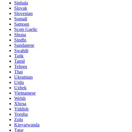
Sinhala
Slovak
Slovenian
Somali
Samoan
Scots Gaelic
Shona
Sindhi
Sundanese
Swahili
Tajik
Tamil
Telugu
Thai
Ukrainian
Urdu
Uzbek
Vietnamese
Welsh
Xhosa
Yiddish
Yoruba
Zulu
Kinyarwanda
Tatar