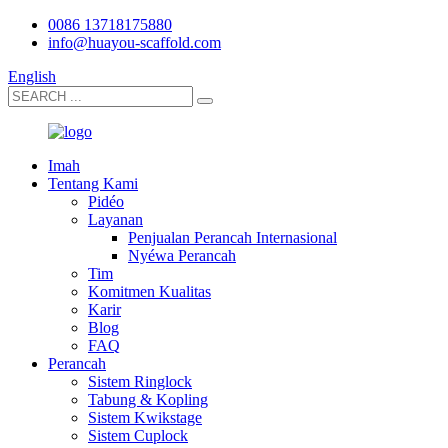
0086 13718175880
info@huayou-scaffold.com
English
Imah
Tentang Kami
Pidéo
Layanan
Penjualan Perancah Internasional
Nyéwa Perancah
Tim
Komitmen Kualitas
Karir
Blog
FAQ
Perancah
Sistem Ringlock
Tabung & Kopling
Sistem Kwikstage
Sistem Cuplock