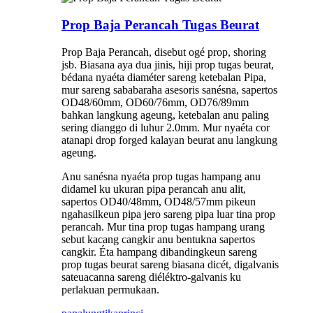
Prop Baja Perancah Tugas Beurat
Prop Baja Perancah, disebut ogé prop, shoring
jsb. Biasana aya dua jinis, hiji prop tugas beurat,
bédana nyaéta diaméter sareng ketebalan Pipa,
mur sareng sababaraha asesoris sanésna, sapertos
OD48/60mm, OD60/76mm, OD76/89mm
bahkan langkung ageung, ketebalan anu paling
sering dianggo di luhur 2.0mm. Mur nyaéta cor
atanapi drop forged kalayan beurat anu langkung
ageung.
Anu sanésna nyaéta prop tugas hampang anu
didamel ku ukuran pipa perancah anu alit,
sapertos OD40/48mm, OD48/57mm pikeun
ngahasilkeun pipa jero sareng pipa luar tina prop
perancah. Mur tina prop tugas hampang urang
sebut kacang cangkir anu bentukna sapertos
cangkir. Éta hampang dibandingkeun sareng
prop tugas beurat sareng biasana dicét, digalvanis
sateuacanna sareng diéléktro-galvanis ku
perlakuan permukaan.