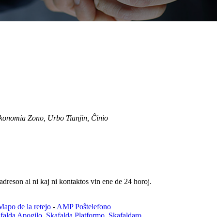
onomia Zono, Urbo Tianjin, Ĉinio
adreson al ni kaj ni kontaktos vin ene de 24 horoj.
Mapo de la retejo
-
AMP Poŝtelefono
falda Apogilo
,
Skafalda Platformo
,
Skafaldaro
,