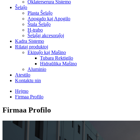
Oklaterserura Sistemo
Ŝelaĵo
Plasta Ŝelaĵo
Apogado kaj Apogilo
Ŝtala Ŝelaĵo
H-trabo
Ŝelaĵaj akcesoraĵoj
Kadra Sistemo
Rilataj produktoj
Ekipaĵo kaj Maŝino
Tubara Rektigilo
Hidraŭlika Maŝino
Aluminio
Atestilo
Kontaktu nin
Hejmo
Firmaa Profilo
Firmaa Profilo