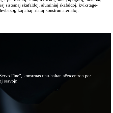
uraj sistemaj skafaldoj, aluminiaj skafaldoj, kvikstage-
evbazoj, kaj aliaj rilataj konstrumaterialoj.
Servo Fine", konstruas unu-haltan aĉetcentron por
aj servojn.