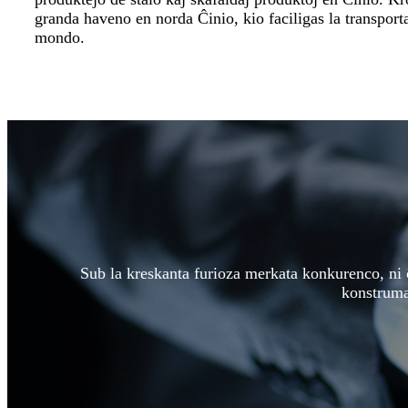
granda haveno en norda Ĉinio, kio faciligas la transporta
mondo.
Sub la kreskanta furioza merkata konkurenco, ni 
konstrumat