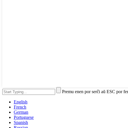
Premu enen por serĉi aŭ ESC por fe
English
French
German
Portuguese
Spanish
Russian