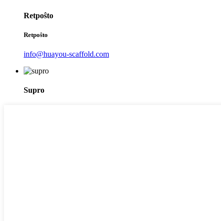
Retpoŝto
Retpoŝto
info@huayou-scaffold.com
Supro