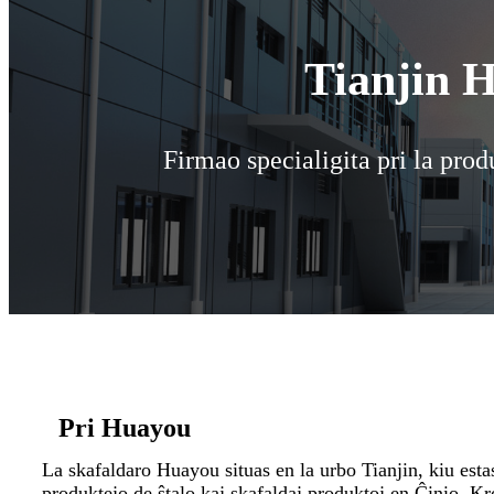
Tianjin 
Firmao specialigita pri la prod
Pri Huayou
La skafaldaro Huayou situas en la urbo Tianjin, kiu esta
produktejo de ŝtalo kaj skafaldaj produktoj en Ĉinio. Kro