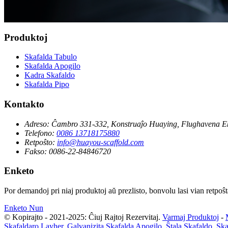
Produktoj
Skafalda Tabulo
Skafalda Apogilo
Kadra Skafaldo
Skafalda Pipo
Kontakto
Adreso:
Ĉambro 331-332, Konstruaĵo Huaying, Flughavena Ek
Telefono:
0086 13718175880
Retpoŝto:
info@huayou-scaffold.com
Fakso:
0086-22-84846720
Enketo
Por demandoj pri niaj produktoj aŭ prezlisto, bonvolu lasi vian retpoŝt
Enketo Nun
© Kopirajto - 2021-2025: Ĉiuj Rajtoj Rezervitaj.
Varmaj Produktoj
-
Skafaldaro Layher
,
Galvanizita Skafalda Apogilo
,
Ŝtala Skafaldo
,
Ska