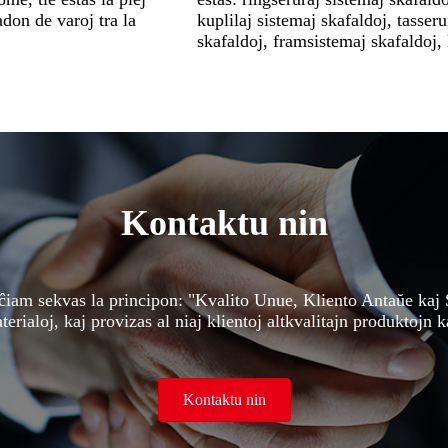
don de varoj tra la
kuplilaj sistemaj skafaldoj, tasser
skafaldoj, framsistemaj skafaldoj, l
Kontaktu nin
ĉiam sekvas la principon: "Kvalito Unue, Kliento Antaŭe kaj 
erialoj, kaj provizas al niaj klientoj altkvalitajn produktojn k
Kontaktu nin