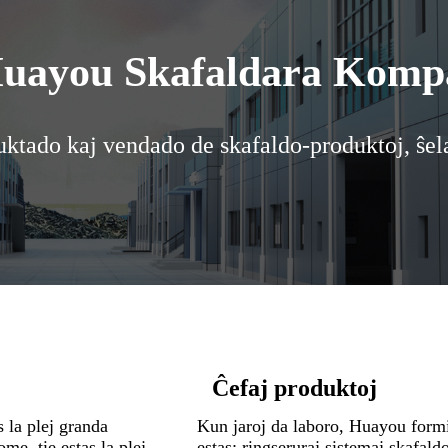
Huayou Skafaldara Kompa
uktado kaj vendado de skafaldo-produktoj, ŝela
Ĉefaj produktoj
s la plej granda
Kun jaroj da laboro, Huayou form
me, tie estas la plej
estas: ringseruraj sistemaj skafaldo