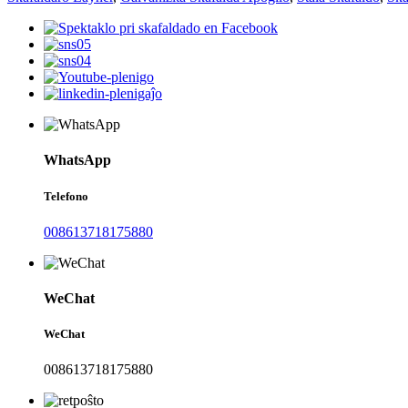
WhatsApp
Telefono
008613718175880
WeChat
WeChat
008613718175880