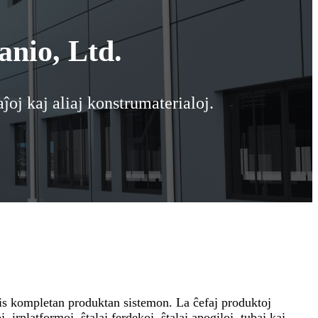
nio, Ltd.
ĵoj kaj aliaj konstrumaterialoj.
is kompletan produktan sistemon. La ĉefaj produktoj
j, irplatformoj, ŝtalaj ferdekoj, ŝtalaj apogiloj, tubaj kaj