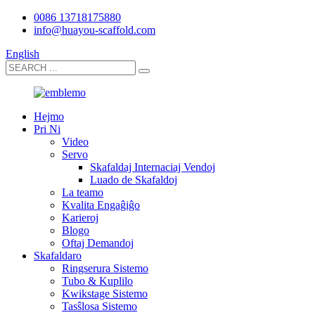
0086 13718175880
info@huayou-scaffold.com
English
Hejmo
Pri Ni
Video
Servo
Skafaldaj Internaciaj Vendoj
Luado de Skafaldoj
La teamo
Kvalita Engaĝiĝo
Karieroj
Blogo
Oftaj Demandoj
Skafaldaro
Ringserura Sistemo
Tubo & Kuplilo
Kwikstage Sistemo
Tasŝlosa Sistemo