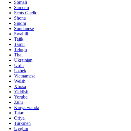
Somali
Samoan
Scots Gaelic
Shona
Sindhi
Sundanese
Swahili
Tajik
Tamil
Telugu
Thai
Ukrainian
Urdu
Uzbek
Vietnamese
Welsh
Xhosa
Yiddish
Yoruba
Zulu
Kinyarwanda
Tatar
Oriya
Turkmen
Uyghur