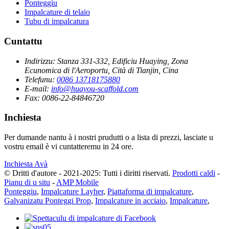
Ponteggiu
Impalcature di telaio
Tubu di impalcatura
Cuntattu
Indirizzu:
Stanza 331-332, Edificiu Huaying, Zona
Ecunomica di l'Aeroportu, Cità di Tianjin, Cina
Telefunu:
0086 13718175880
E-mail:
info@huayou-scaffold.com
Fax:
0086-22-84846720
Inchiesta
Per dumande nantu à i nostri prudutti o a lista di prezzi, lasciate u
vostru email è vi cuntatteremu in 24 ore.
Inchiesta Avà
© Dritti d'autore - 2021-2025: Tutti i diritti riservati.
Prodotti caldi
-
Pianu di u situ
-
AMP Mobile
Ponteggiu
,
Impalcature Layher
,
Piattaforma di impalcature
,
Galvanizatu Ponteggi Prop
,
Impalcature in acciaio
,
Impalcature
,