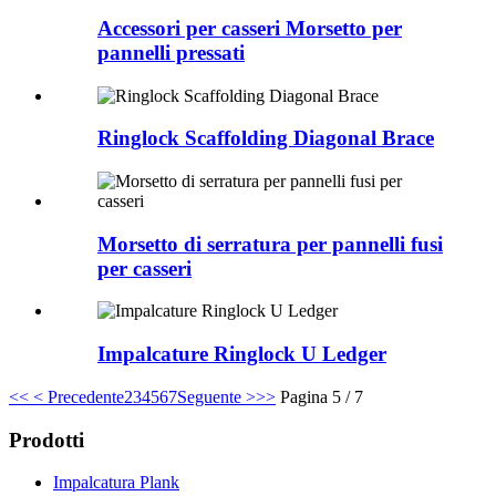
Accessori per casseri Morsetto per
pannelli pressati
Ringlock Scaffolding Diagonal Brace
Morsetto di serratura per pannelli fusi
per casseri
Impalcature Ringlock U Ledger
<<
< Precedente
2
3
4
5
6
7
Seguente >
>>
Pagina 5 / 7
Prodotti
Impalcatura Plank