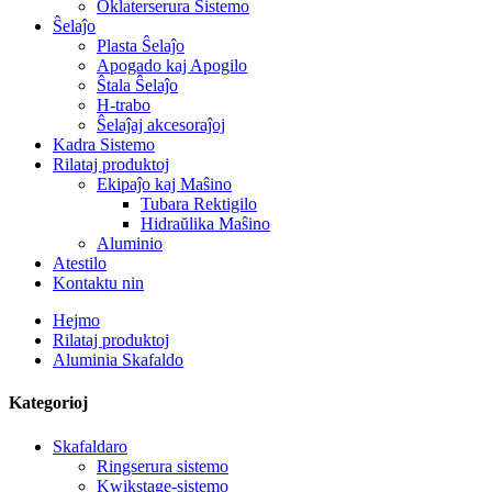
Oklaterserura Sistemo
Ŝelaĵo
Plasta Ŝelaĵo
Apogado kaj Apogilo
Ŝtala Ŝelaĵo
H-trabo
Ŝelaĵaj akcesoraĵoj
Kadra Sistemo
Rilataj produktoj
Ekipaĵo kaj Maŝino
Tubara Rektigilo
Hidraŭlika Maŝino
Aluminio
Atestilo
Kontaktu nin
Hejmo
Rilataj produktoj
Aluminia Skafaldo
Kategorioj
Skafaldaro
Ringserura sistemo
Kwikstage-sistemo