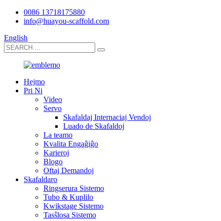
0086 13718175880
info@huayou-scaffold.com
English
Hejmo
Pri Ni
Video
Servo
Skafaldaj Internaciaj Vendoj
Luado de Skafaldoj
La teamo
Kvalita Engaĝiĝo
Karieroj
Blogo
Oftaj Demandoj
Skafaldaro
Ringserura Sistemo
Tubo & Kuplilo
Kwikstage Sistemo
Tasŝlosa Sistemo