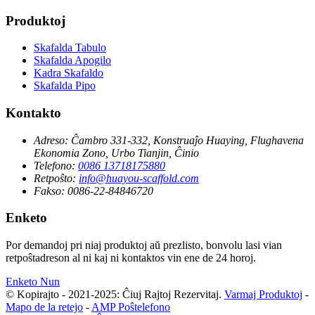
Produktoj
Skafalda Tabulo
Skafalda Apogilo
Kadra Skafaldo
Skafalda Pipo
Kontakto
Adreso:
Ĉambro 331-332, Konstruaĵo Huaying, Flughavena
Ekonomia Zono, Urbo Tianjin, Ĉinio
Telefono:
0086 13718175880
Retpoŝto:
info@huayou-scaffold.com
Fakso:
0086-22-84846720
Enketo
Por demandoj pri niaj produktoj aŭ prezlisto, bonvolu lasi vian
retpoŝtadreson al ni kaj ni kontaktos vin ene de 24 horoj.
Enketo Nun
© Kopirajto - 2021-2025: Ĉiuj Rajtoj Rezervitaj.
Varmaj Produktoj
-
Mapo de la retejo
-
AMP Poŝtelefono