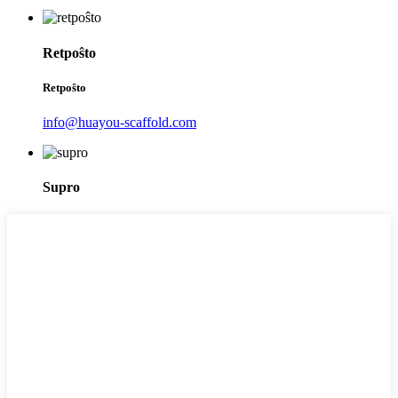
Retpoŝto
Retpoŝto
info@huayou-scaffold.com
Supro