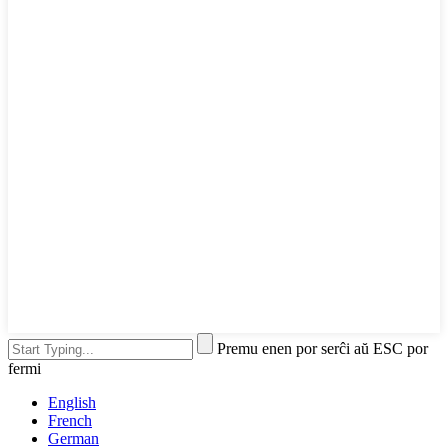
Premu enen por serĉi aŭ ESC por
fermi
English
French
German