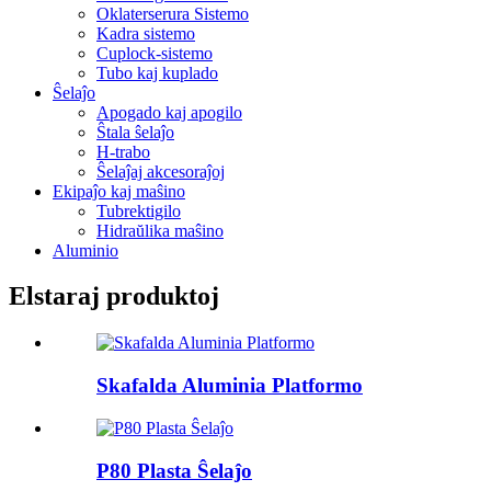
Oklaterserura Sistemo
Kadra sistemo
Cuplock-sistemo
Tubo kaj kuplado
Ŝelaĵo
Apogado kaj apogilo
Ŝtala ŝelaĵo
H-trabo
Ŝelaĵaj akcesoraĵoj
Ekipaĵo kaj maŝino
Tubrektigilo
Hidraŭlika maŝino
Aluminio
Elstaraj produktoj
Skafalda Aluminia Platformo
P80 Plasta Ŝelaĵo