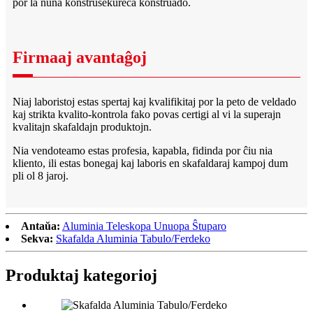
por la nuna konstrusekureca konstruado.
Firmaaj avantaĝoj
Niaj laboristoj estas spertaj kaj kvalifikitaj por la peto de veldado
kaj strikta kvalito-kontrola fako povas certigi al vi la superajn
kvalitajn skafaldajn produktojn.
Nia vendoteamo estas profesia, kapabla, fidinda por ĉiu nia
kliento, ili estas bonegaj kaj laboris en skafaldaraj kampoj dum
pli ol 8 jaroj.
Antaŭa:
Aluminia Teleskopa Unuopa Ŝtuparo
Sekva:
Skafalda Aluminia Tabulo/Ferdeko
Produktaj kategorioj