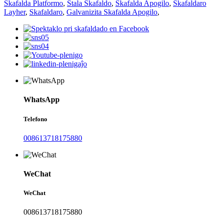
Skafalda Platformo
,
Ŝtala Skafaldo
,
Skafalda Apogilo
,
Skafaldaro
Layher
,
Skafaldaro
,
Galvanizita Skafalda Apogilo
,
WhatsApp
Telefono
008613718175880
WeChat
WeChat
008613718175880