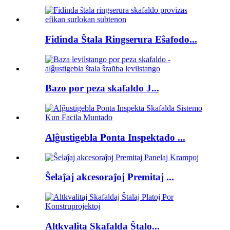
Fidinda Ŝtala Ringserura Eŝafodo...
Bazo por peza skafaldo J...
Alĝustigebla Ponta Inspektado ...
Ŝelaĵaj akcesoraĵoj Premitaj ...
Altkvalita Skafalda Ŝtalo...