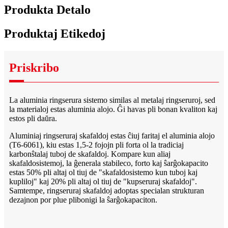
Produkta Detalo
Produktaj Etikedoj
Priskribo
La aluminia ringserura sistemo similas al metalaj ringseruroj, sed
la materialoj estas aluminia alojo. Ĝi havas pli bonan kvaliton kaj
estos pli daŭra.
Aluminiaj ringseruraj skafaldoj estas ĉiuj faritaj el aluminia alojo
(T6-6061), kiu estas 1,5-2 fojojn pli forta ol la tradiciaj
karbonŝtalaj tuboj de skafaldoj. Kompare kun aliaj
skafaldosistemoj, la ĝenerala stabileco, forto kaj ŝarĝokapacito
estas 50% pli altaj ol tiuj de "skafaldosistemo kun tuboj kaj
kupliloj" kaj 20% pli altaj ol tiuj de "kupseruraj skafaldoj".
Samtempe, ringseruraj skafaldoj adoptas specialan strukturan
dezajnon por plue plibonigi la ŝarĝokapaciton.