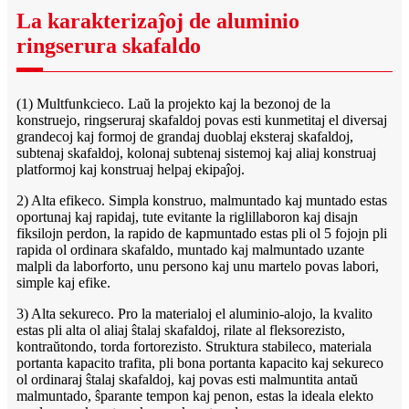
La karakterizaĵoj de aluminio
ringserura skafaldo
(1) Multfunkcieco. Laŭ la projekto kaj la bezonoj de la
konstruejo, ringseruraj skafaldoj povas esti kunmetitaj el diversaj
grandecoj kaj formoj de grandaj duoblaj eksteraj skafaldoj,
subtenaj skafaldoj, kolonaj subtenaj sistemoj kaj aliaj konstruaj
platformoj kaj konstruaj helpaj ekipaĵoj.
2) Alta efikeco. Simpla konstruo, malmuntado kaj muntado estas
oportunaj kaj rapidaj, tute evitante la riglillaboron kaj disajn
fiksilojn perdon, la rapido de kapmuntado estas pli ol 5 fojojn pli
rapida ol ordinara skafaldo, muntado kaj malmuntado uzante
malpli da laborforto, unu persono kaj unu martelo povas labori,
simple kaj efike.
3) Alta sekureco. Pro la materialoj el aluminio-alojo, la kvalito
estas pli alta ol aliaj ŝtalaj skafaldoj, rilate al fleksorezisto,
kontraŭtondo, torda fortorezisto. Struktura stabileco, materiala
portanta kapacito trafita, pli bona portanta kapacito kaj sekureco
ol ordinaraj ŝtalaj skafaldoj, kaj povas esti malmuntita antaŭ
malmuntado, ŝparante tempon kaj penon, estas la ideala elekto