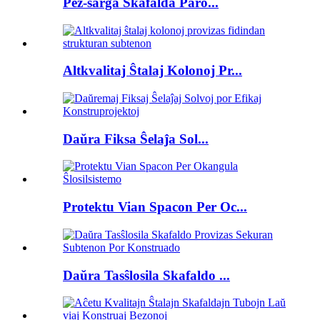
Pez-ŝarĝa Skafalda Paro...
Altkvalitaj Ŝtalaj Kolonoj Pr...
Daŭra Fiksa Ŝelaĵa Sol...
Protektu Vian Spacon Per Oc...
Daŭra Tasŝlosila Skafaldo ...