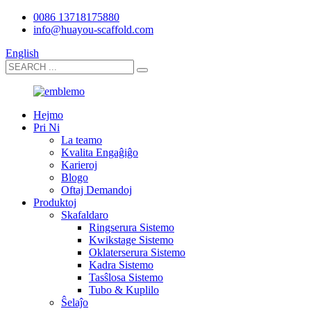
0086 13718175880
info@huayou-scaffold.com
English
Hejmo
Pri Ni
La teamo
Kvalita Engaĝiĝo
Karieroj
Blogo
Oftaj Demandoj
Produktoj
Skafaldaro
Ringserura Sistemo
Kwikstage Sistemo
Oklaterserura Sistemo
Kadra Sistemo
Tasŝlosa Sistemo
Tubo & Kuplilo
Ŝelaĵo