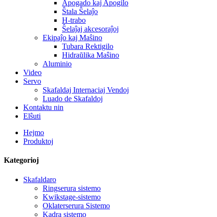
Apogado kaj Apogilo
Ŝtala Ŝelaĵo
H-trabo
Ŝelaĵaj akcesoraĵoj
Ekipaĵo kaj Maŝino
Tubara Rektigilo
Hidraŭlika Maŝino
Aluminio
Video
Servo
Skafaldaj Internaciaj Vendoj
Luado de Skafaldoj
Kontaktu nin
Elŝuti
Hejmo
Produktoj
Kategorioj
Skafaldaro
Ringserura sistemo
Kwikstage-sistemo
Oklaterserura Sistemo
Kadra sistemo