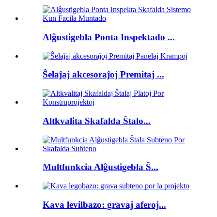
Alĝustigebla Ponta Inspektado ...
Ŝelaĵaj akcesoraĵoj Premitaj ...
Altkvalita Skafalda Ŝtalo...
Multfunkcia Alĝustigebla Ŝ...
Kava levilbazo: gravaj aferoj...