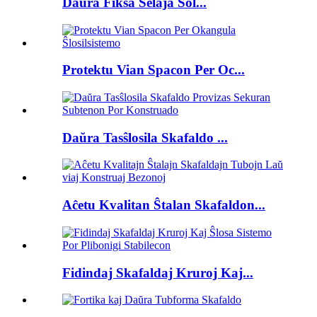
Daŭra Fiksa Ŝelaĵa Sol...
Protektu Vian Spacon Per Oc...
Daŭra Tasŝlosila Skafaldo ...
Aĉetu Kvalitan Ŝtalan Skafaldon...
Fidindaj Skafaldaj Kruroj Kaj...