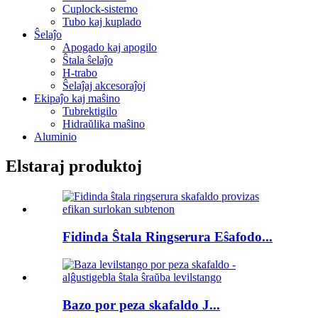
Cuplock-sistemo
Tubo kaj kuplado
Ŝelaĵo
Apogado kaj apogilo
Ŝtala ŝelaĵo
H-trabo
Ŝelaĵaj akcesoraĵoj
Ekipaĵo kaj maŝino
Tubrektigilo
Hidraŭlika maŝino
Aluminio
Elstaraj produktoj
Fidinda Ŝtala Ringserura Eŝafodo...
Bazo por peza skafaldo J...