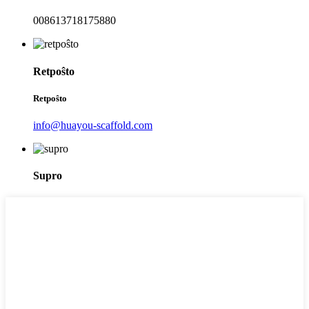
008613718175880
Retpoŝto
Retpoŝto
info@huayou-scaffold.com
Supro