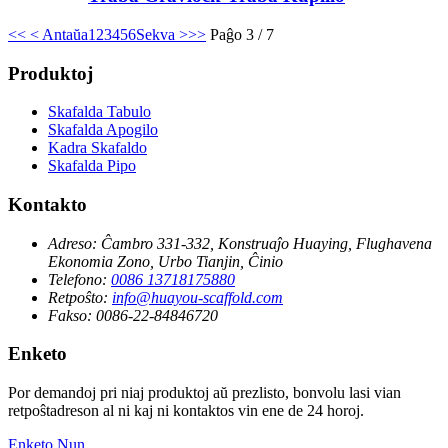
<<
< Antaŭa
1
2
3
4
5
6
Sekva >
>>
Paĝo 3 / 7
Produktoj
Skafalda Tabulo
Skafalda Apogilo
Kadra Skafaldo
Skafalda Pipo
Kontakto
Adreso:
Ĉambro 331-332, Konstruaĵo Huaying, Flughavena
Ekonomia Zono, Urbo Tianjin, Ĉinio
Telefono:
0086 13718175880
Retpoŝto:
info@huayou-scaffold.com
Fakso:
0086-22-84846720
Enketo
Por demandoj pri niaj produktoj aŭ prezlisto, bonvolu lasi vian
retpoŝtadreson al ni kaj ni kontaktos vin ene de 24 horoj.
Enketo Nun