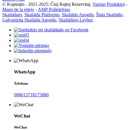
© Kopirajto - 2021-2025: Ĉiuj Rajtoj Rezervitaj.
Varmaj Produktoj
-
Mapo de la retejo
-
AMP Poŝtelefono
Skafaldaro
,
Skafalda Platformo
,
Skafalda Apogilo
,
Ŝtala Skafaldo
,
Galvanizita Skafalda Apogilo
,
Skafaldaro Layher
,
WhatsApp
Telefono
008613718175880
WeChat
WeChat