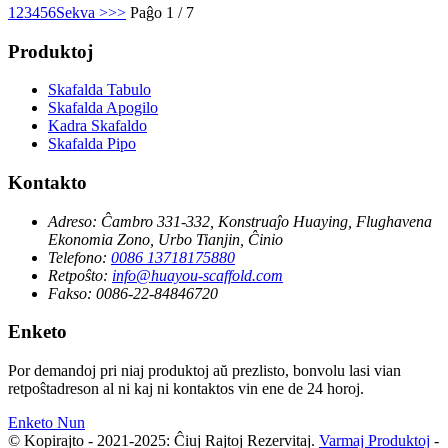
1
2
3
4
5
6
Sekva >
>>
Paĝo 1 / 7
Produktoj
Skafalda Tabulo
Skafalda Apogilo
Kadra Skafaldo
Skafalda Pipo
Kontakto
Adreso:
Ĉambro 331-332, Konstruaĵo Huaying, Flughavena
Ekonomia Zono, Urbo Tianjin, Ĉinio
Telefono:
0086 13718175880
Retpoŝto:
info@huayou-scaffold.com
Fakso:
0086-22-84846720
Enketo
Por demandoj pri niaj produktoj aŭ prezlisto, bonvolu lasi vian
retpoŝtadreson al ni kaj ni kontaktos vin ene de 24 horoj.
Enketo Nun
© Kopirajto - 2021-2025: Ĉiuj Rajtoj Rezervitaj.
Varmaj Produktoj
-