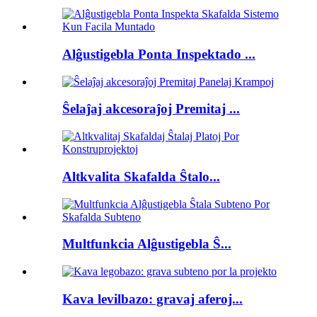
Alĝustigebla Ponta Inspektado ...
Ŝelaĵaj akcesoraĵoj Premitaj ...
Altkvalita Skafalda Ŝtalo...
Multfunkcia Alĝustigebla Ŝ...
Kava levilbazo: gravaj aferoj...