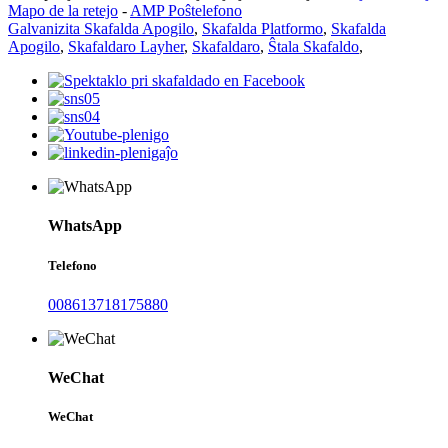
Mapo de la retejo
-
AMP Poŝtelefono
Galvanizita Skafalda Apogilo
,
Skafalda Platformo
,
Skafalda
Apogilo
,
Skafaldaro Layher
,
Skafaldaro
,
Ŝtala Skafaldo
,
WhatsApp
Telefono
008613718175880
WeChat
WeChat