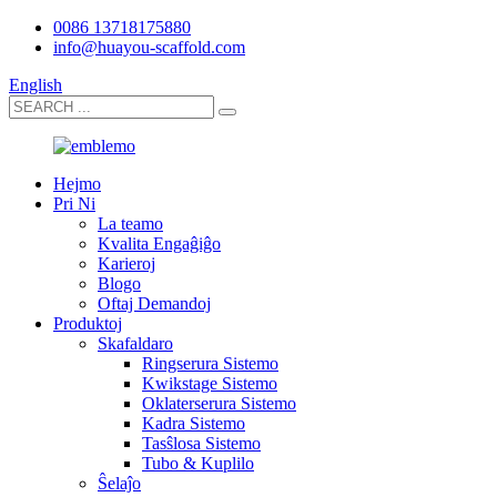
0086 13718175880
info@huayou-scaffold.com
English
Hejmo
Pri Ni
La teamo
Kvalita Engaĝiĝo
Karieroj
Blogo
Oftaj Demandoj
Produktoj
Skafaldaro
Ringserura Sistemo
Kwikstage Sistemo
Oklaterserura Sistemo
Kadra Sistemo
Tasŝlosa Sistemo
Tubo & Kuplilo
Ŝelaĵo