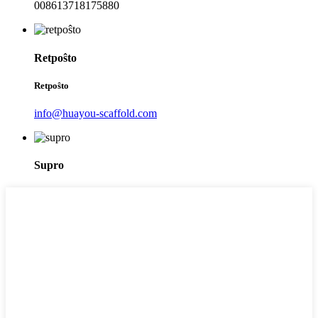
008613718175880
Retpoŝto
Retpoŝto
info@huayou-scaffold.com
Supro