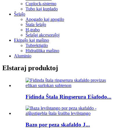
Cuplock-sistemo
Tubo kaj kuplado
Ŝelaĵo
Apogado kaj apogilo
Ŝtala ŝelaĵo
H-trabo
Ŝelaĵaj akcesoraĵoj
Ekipaĵo kaj maŝino
Tubrektigilo
Hidraŭlika maŝino
Aluminio
Elstaraj produktoj
Fidinda Ŝtala Ringserura Eŝafodo...
Bazo por peza skafaldo J...