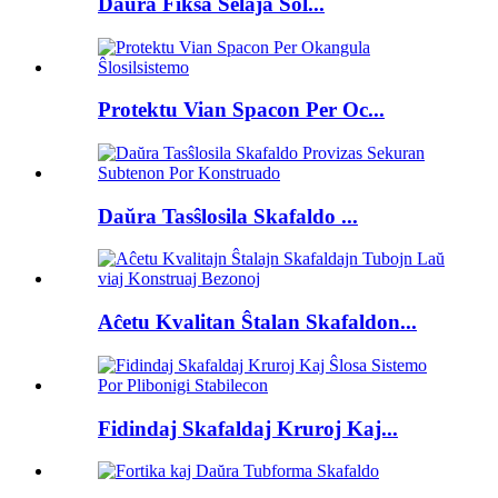
Daŭra Fiksa Ŝelaĵa Sol...
Protektu Vian Spacon Per Oc...
Daŭra Tasŝlosila Skafaldo ...
Aĉetu Kvalitan Ŝtalan Skafaldon...
Fidindaj Skafaldaj Kruroj Kaj...