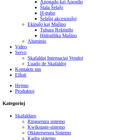
Apogado kaj Apogilo
Ŝtala Ŝelaĵo
H-trabo
Ŝelaĵaj akcesoraĵoj
Ekipaĵo kaj Maŝino
Tubara Rektigilo
Hidraŭlika Maŝino
Aluminio
Video
Servo
Skafaldaj Internaciaj Vendoj
Luado de Skafaldoj
Kontaktu nin
Elŝuti
Hejmo
Produktoj
Kategorioj
Skafaldaro
Ringserura sistemo
Kwikstage-sistemo
Oklaterserura Sistemo
Kadra sistemo