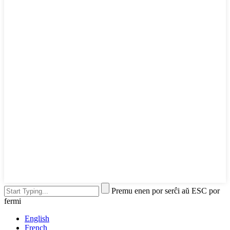
Premu enen por serĉi aŭ ESC por
fermi
English
French