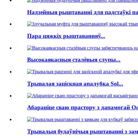
Надзейныя рыштаванні для падстаўкі па
Пара цяжкіх рыштаванняў...
Высокаякасныя сталёвыя слупы...
Трывалая заціскная апалубка Sol...
Абараніце сваю прастору з дапамогай Oc.
Трывалыя будаўнічыя рыштаванні з замк