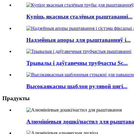
Купіць якасныя сталёвыя рыштаванні...
Надзейныя апоры для рыштаванняў і...
Трывалы і даўгавечны трубчасты Sc...
Высокаякасны шаблон рулявой цягі...
Прадукты
Алюмініевыя дошкі/настил для рыштав