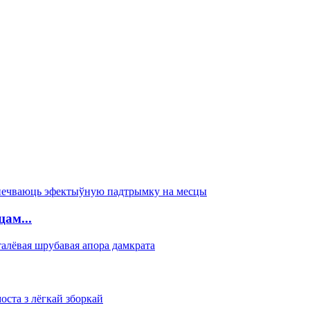
ам...