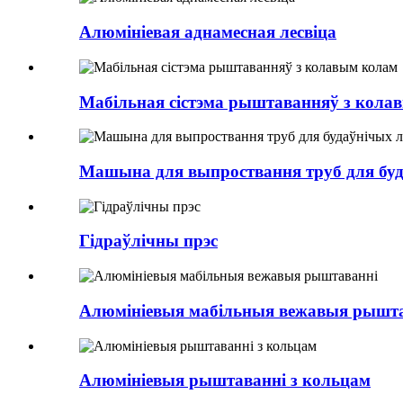
Алюмініевая аднамесная лесвіца
Мабільная сістэма рыштаванняў з кола
Машына для выпроствання труб для буд
Гідраўлічны прэс
Алюмініевыя мабільныя вежавыя рышт
Алюмініевыя рыштаванні з кольцам