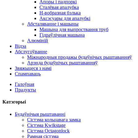
Апоры і падпоркі
Сталёвая апалубка
Н-вобразная бэлька
Аксэсуары для апалубкі
Абсталяванне і машыны
Машына для выпроствання труб
Гідраўлічная машына
Алюміній
Відэа
Абслугоўванне
Міжнародныя продажы будаўнічых рыштаванняў
Арэнда будаўнічых рыштаванняў
Звяжыцеся з намі
Спампаваць
Галоўная
Прадукты
Катэгорыі
Будаўнічыя рыштаванні
Сістэма кольцавага замка
Сістэма Kwikstage
Сістэма Octagonlock
Рамная сістэма