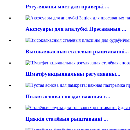
Рэгуляваны мост для праверкі ...
Аксэсуары для апалубкі Прэсаваныя ...
Высокаякасныя сталёвыя рыштаванні...
Шматфункцыянальны рэгуляваны...
Полая аснова гнязда: важныя с...
Цяжкія сталёвыя рыштаванні ...