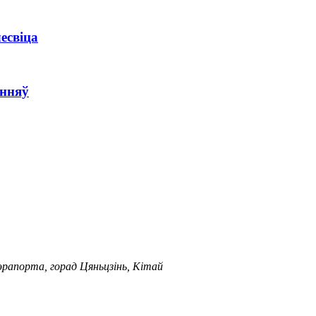
есвіца
анняў
аэрапорта, горад Цяньцзінь, Кітай