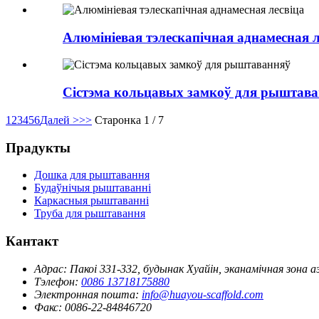
Алюмініевая тэлескапічная аднамесная л
Сістэма кольцавых замкоў для рыштав
1
2
3
4
5
6
Далей >
>>
Старонка 1 / 7
Прадукты
Дошка для рыштавання
Будаўнічыя рыштаванні
Каркасныя рыштаванні
Труба для рыштавання
Кантакт
Адрас:
Пакоі 331-332, будынак Хуайін, эканамічная зона 
Тэлефон:
0086 13718175880
Электронная пошта:
info@huayou-scaffold.com
Факс:
0086-22-84846720