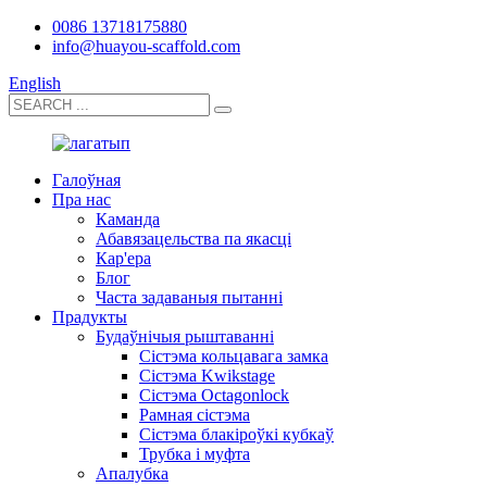
0086 13718175880
info@huayou-scaffold.com
English
Галоўная
Пра нас
Каманда
Абавязацельства па якасці
Кар'ера
Блог
Часта задаваныя пытанні
Прадукты
Будаўнічыя рыштаванні
Сістэма кольцавага замка
Сістэма Kwikstage
Сістэма Octagonlock
Рамная сістэма
Сістэма блакіроўкі кубкаў
Трубка і муфта
Апалубка