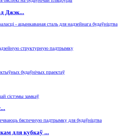
д Джэк...
..
ам для кубкаў ...