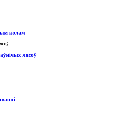
вым колам
аўнічых лясоў
аванні