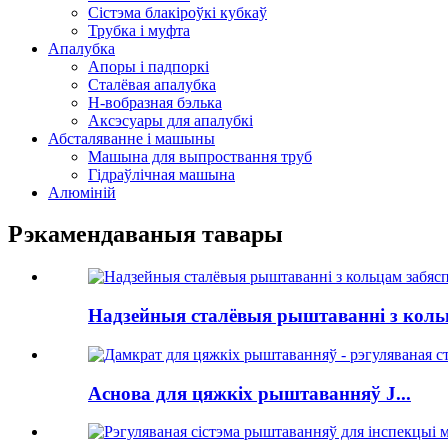
Сістэма блакіроўкі кубкаў
Трубка і муфта
Апалубка
Апоры і падпоркі
Сталёвая апалубка
Н-вобразная бэлька
Аксэсуары для апалубкі
Абсталяванне і машыны
Машына для выпроствання труб
Гідраўлічная машына
Алюміній
Рэкамендаваныя тавары
Надзейныя сталёвыя рыштаванні з кольц
Аснова для цяжкіх рыштаванняў J...