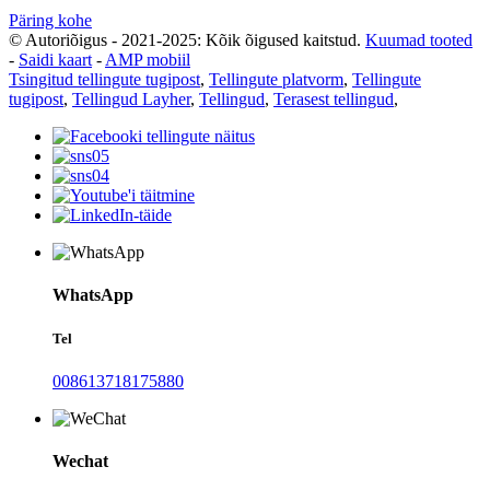
Päring kohe
© Autoriõigus - 2021-2025: Kõik õigused kaitstud.
Kuumad tooted
-
Saidi kaart
-
AMP mobiil
Tsingitud tellingute tugipost
,
Tellingute platvorm
,
Tellingute
tugipost
,
Tellingud Layher
,
Tellingud
,
Terasest tellingud
,
WhatsApp
Tel
008613718175880
Wechat