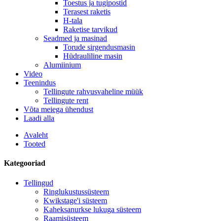
Toestus ja tugipostid
Terasest raketis
H-tala
Raketise tarvikud
Seadmed ja masinad
Torude sirgendusmasin
Hüdrauliline masin
Alumiinium
Video
Teenindus
Tellingute rahvusvaheline müük
Tellingute rent
Võta meiega ühendust
Laadi alla
Avaleht
Tooted
Kategooriad
Tellingud
Ringlukustussüsteem
Kwikstage'i süsteem
Kaheksanurkse lukuga süsteem
Raamisüsteem