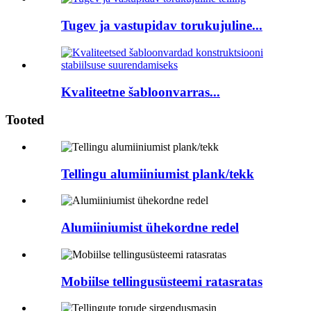
Tugev ja vastupidav torukujuline...
Kvaliteetne šabloonvarras...
Tooted
Tellingu alumiiniumist plank/tekk
Alumiiniumist ühekordne redel
Mobiilse tellingusüsteemi ratasratas