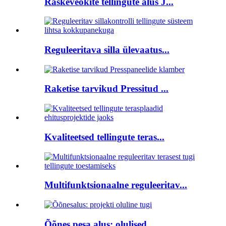
Raskeveokite tellingute alus J...
Reguleeritava silla ülevaatus...
Raketise tarvikud Pressitud ...
Kvaliteetsed tellingute teras...
Multifunktsionaalne reguleeritav...
Õõnes pesa alus: olulised ...