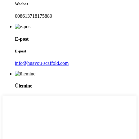
Wechat
008613718175880
E-post
E-post
info@huayou-scaffold.com
Ülemine