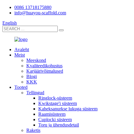
0086 13718175880
info@huayou-scaffold.com
English
Avaleht
Meist
Meeskond
Kvaliteedikohustus
Karjäärivõimalused
Blogi
KKK
Tooted
Tellingud
Ringlock-süsteem
Kwikstage'i süsteem
Kaheksanurkse lukuga süsteem
Raamisüsteem
Cuplocki süsteem
Toru ja ühendusdetail
Raketis