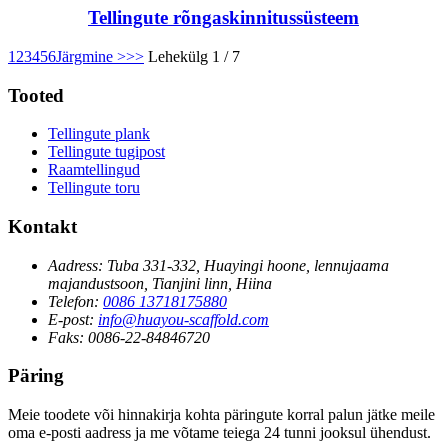
Tellingute rõngaskinnitussüsteem
1
2
3
4
5
6
Järgmine >
>>
Lehekülg 1 / 7
Tooted
Tellingute plank
Tellingute tugipost
Raamtellingud
Tellingute toru
Kontakt
Aadress:
Tuba 331-332, Huayingi hoone, lennujaama
majandustsoon, Tianjini linn, Hiina
Telefon:
0086 13718175880
E-post:
info@huayou-scaffold.com
Faks:
0086-22-84846720
Päring
Meie toodete või hinnakirja kohta päringute korral palun jätke meile
oma e-posti aadress ja me võtame teiega 24 tunni jooksul ühendust.