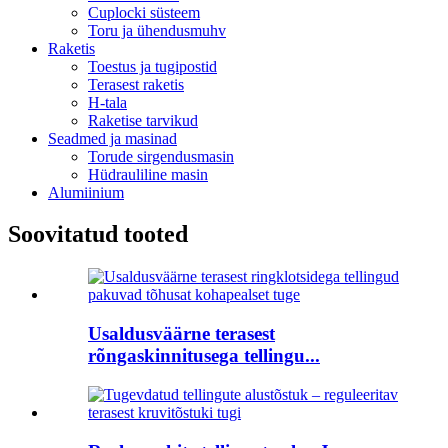
Cuplocki süsteem
Toru ja ühendusmuhv
Raketis
Toestus ja tugipostid
Terasest raketis
H-tala
Raketise tarvikud
Seadmed ja masinad
Torude sirgendusmasin
Hüdrauliline masin
Alumiinium
Soovitatud tooted
Usaldusväärne terasest
rõngaskinnitusega tellingu...