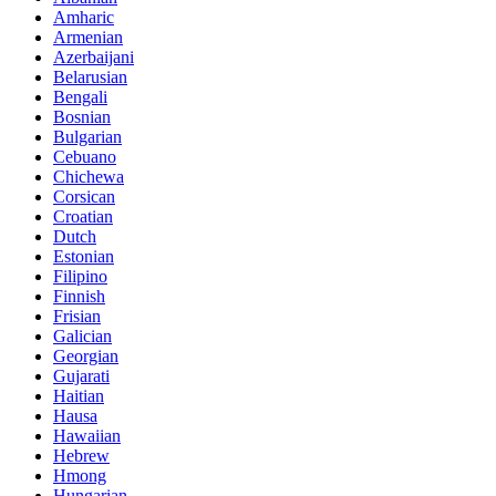
Amharic
Armenian
Azerbaijani
Belarusian
Bengali
Bosnian
Bulgarian
Cebuano
Chichewa
Corsican
Croatian
Dutch
Estonian
Filipino
Finnish
Frisian
Galician
Georgian
Gujarati
Haitian
Hausa
Hawaiian
Hebrew
Hmong
Hungarian