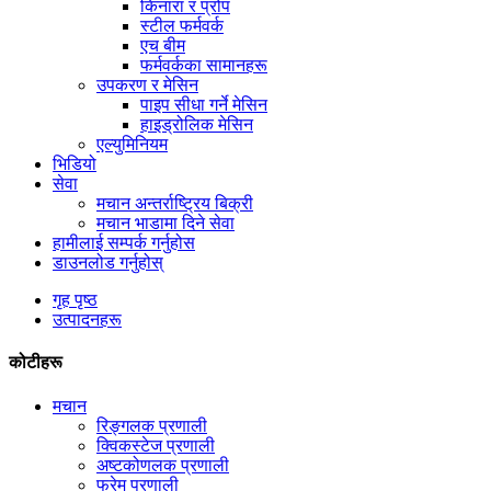
किनारा र प्रोप
स्टील फर्मवर्क
एच बीम
फर्मवर्कका सामानहरू
उपकरण र मेसिन
पाइप सीधा गर्ने मेसिन
हाइड्रोलिक मेसिन
एल्युमिनियम
भिडियो
सेवा
मचान अन्तर्राष्ट्रिय बिक्री
मचान भाडामा दिने सेवा
हामीलाई सम्पर्क गर्नुहोस
डाउनलोड गर्नुहोस्
गृह पृष्ठ
उत्पादनहरू
कोटीहरू
मचान
रिङ्गलक प्रणाली
क्विकस्टेज प्रणाली
अष्टकोणलक प्रणाली
फ्रेम प्रणाली