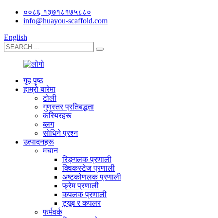
००८६ १३७१८१७५८८०
info@huayou-scaffold.com
English
गृह पृष्ठ
हाम्रो बारेमा
टोली
गुणस्तर प्रतिबद्धता
करियरहरू
ब्लग
सोधिने प्रश्न
उत्पादनहरू
मचान
रिङ्गलक प्रणाली
क्विकस्टेज प्रणाली
अष्टकोणलक प्रणाली
फ्रेम प्रणाली
कपलक प्रणाली
ट्यूब र कपलर
फर्मवर्क