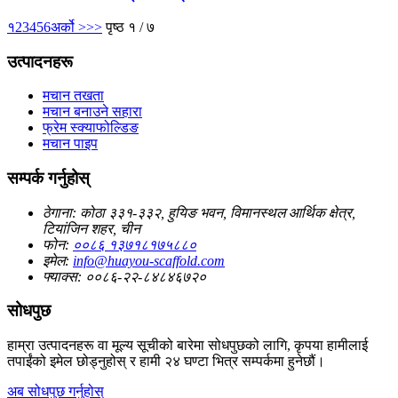
१
2
3
4
5
6
अर्को >
>>
पृष्ठ १ / ७
उत्पादनहरू
मचान तखता
मचान बनाउने सहारा
फ्रेम स्क्याफोल्डिङ
मचान पाइप
सम्पर्क गर्नुहोस्
ठेगाना:
कोठा ३३१-३३२, हुयिङ भवन, विमानस्थल आर्थिक क्षेत्र,
टियांजिन शहर, चीन
फोन:
००८६ १३७१८१७५८८०
इमेल:
info@huayou-scaffold.com
फ्याक्स:
००८६-२२-८४८४६७२०
सोधपुछ
हाम्रा उत्पादनहरू वा मूल्य सूचीको बारेमा सोधपुछको लागि, कृपया हामीलाई
तपाईंको इमेल छोड्नुहोस् र हामी २४ घण्टा भित्र सम्पर्कमा हुनेछौं।
अब सोधपुछ गर्नुहोस्