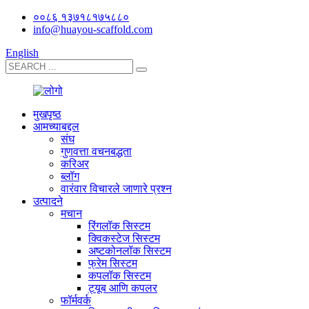
००८६ १३७१८१७५८८०
info@huayou-scaffold.com
English
मुखपृष्ठ
आमच्याबद्दल
संघ
गुणवत्ता वचनबद्धता
करिअर
ब्लॉग
वारंवार विचारले जाणारे प्रश्न
उत्पादने
मचान
रिंगलॉक सिस्टम
क्विकस्टेज सिस्टम
अष्टकोनलॉक सिस्टम
फ्रेम सिस्टम
कपलॉक सिस्टम
ट्यूब आणि कपलर
फॉर्मवर्क