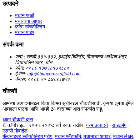
उत्पादने
मचान फळी
मचानाचा आधार
फ्रेम स्कॅफोल्डिंग
मचान पाईप
संपर्क करा
पत्ता::
खोली ३३१-३३२, हुआइंग बिल्डिंग, विमानतळ आर्थिक क्षेत्र,
तियानजिन शहर, चीन
फोन:
००८६ १३७१८१७५८८०
ई-मेल:
info@huayou-scaffold.com
फॅक्स:
००८६-२२-८४८४६७२०
चौकशी
आमच्या उत्पादनांबद्दल किंवा किंमत सूचीबद्दल चौकशीसाठी, कृपया तुमचा ईमेल
आम्हाला पाठवा आणि आम्ही 24 तासांच्या आत संपर्कात राहू.
आता चौकशी करा
© कॉपीराइट - २०२१-२०२५: सर्व हक्क राखीव.
गरम उत्पादने
-
साइटमॅप
-
एएमपी मोबाईल
गॅल्वनाइज्ड स्कॅफोल्डिंग प्रोप
,
मचान प्लॅटफॉर्म
,
मचानाचा आधार
,
मचान लेअर
,