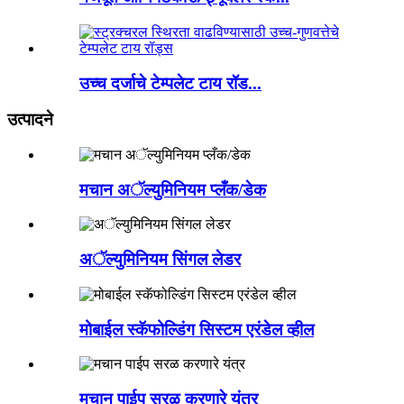
उच्च दर्जाचे टेम्पलेट टाय रॉड...
उत्पादने
मचान अॅल्युमिनियम प्लँक/डेक
अॅल्युमिनियम सिंगल लेडर
मोबाईल स्कॅफोल्डिंग सिस्टम एरंडेल व्हील
मचान पाईप सरळ करणारे यंत्र