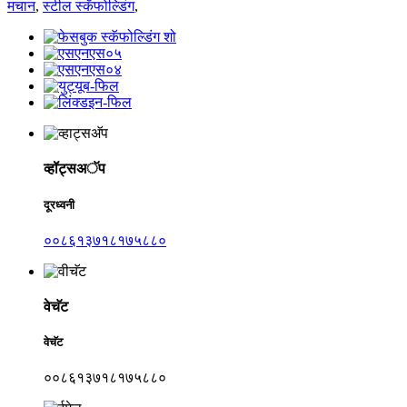
मचान
,
स्टील स्कॅफोल्डिंग
,
व्हॉट्सअॅप
दूरध्वनी
००८६१३७१८१७५८८०
वेचॅट
वेचॅट
००८६१३७१८१७५८८०