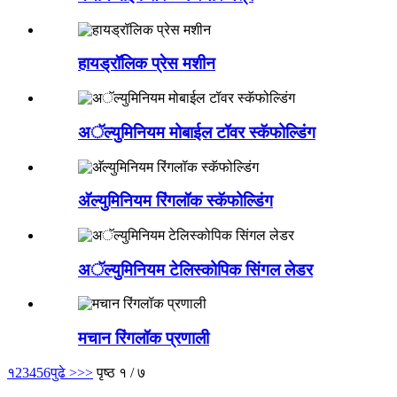
हायड्रॉलिक प्रेस मशीन
अॅल्युमिनियम मोबाईल टॉवर स्कॅफोल्डिंग
अ‍ॅल्युमिनियम रिंगलॉक स्कॅफोल्डिंग
अॅल्युमिनियम टेलिस्कोपिक सिंगल लेडर
मचान रिंगलॉक प्रणाली
१
2
3
4
5
6
पुढे >
>>
पृष्ठ १ / ७