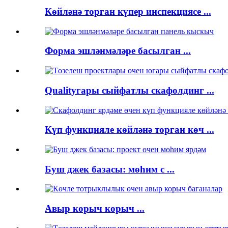
Көйләнә торган күпер инспекциясе ...
Форма эшләнмәләре басылган ...
Qualityгары сыйфатлы скафолдинг ...
Күп функцияле көйләнә торган көч ...
Буш джек базасы: мөһим с ...
Авыр корыч корыч ...