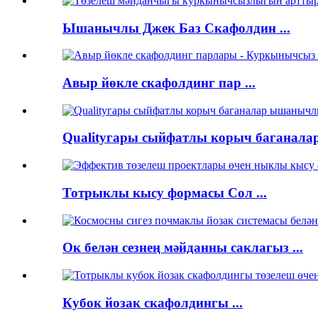
Ышанычлы Джек Баз Скафолдин ...
Авыр йөкле скафолдинг пар ...
Qualityгары сыйфатлы корыч баганалар 
Тотрыклы кысу формасы Сол ...
Ок белән сезнең мәйданны саклагыз ...
Кубок йозак скафолдингы ...