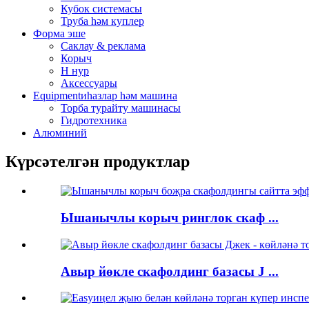
Кубок системасы
Труба һәм куплер
Форма эше
Саклау & реклама
Корыч
Н нур
Аксессуары
Equipmentиһазлар һәм машина
Торба турайту машинасы
Гидротехника
Алюминий
Күрсәтелгән продуктлар
Ышанычлы корыч ринглок скаф ...
Авыр йөкле скафолдинг базасы J ...