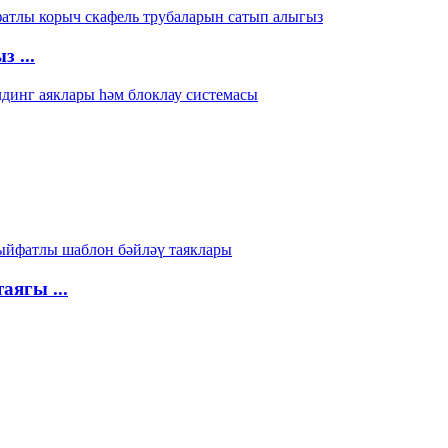
 ...
аягы ...