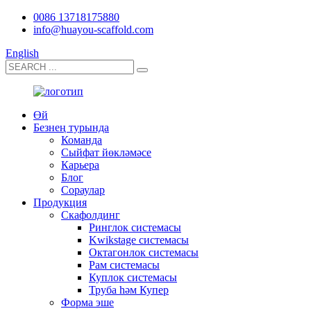
0086 13718175880
info@huayou-scaffold.com
English
Өй
Безнең турында
Команда
Сыйфат йөкләмәсе
Карьера
Блог
Сораулар
Продукция
Скафолдинг
Ринглок системасы
Kwikstage системасы
Октагонлок системасы
Рам системасы
Куплок системасы
Труба һәм Купер
Форма эше