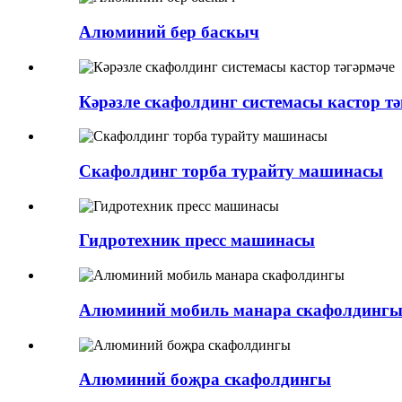
Алюминий бер баскыч
Кәрәзле скафолдинг системасы кастор тә
Скафолдинг торба турайту машинасы
Гидротехник пресс машинасы
Алюминий мобиль манара скафолдинг
Алюминий боҗра скафолдингы