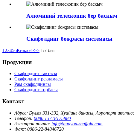
Алюминий телескопик бер баскыч
Скафолдинг боҗрасы системасы
1
2
3
4
5
6
Киләсе>
>>
1/7 бит
Продукция
Скафолдинг тактасы
Скафолдинг рекламасы
Рам скафолдингы
Скафолдинг торбасы
Контакт
Адрес:
Бүлмә 331-332, Хуайинг бинасы, Аэропорт икътис
Телефон:
0086 13718175880
Электрон почта:
info@huayou-scaffold.com
Факс:
0086-22-84846720