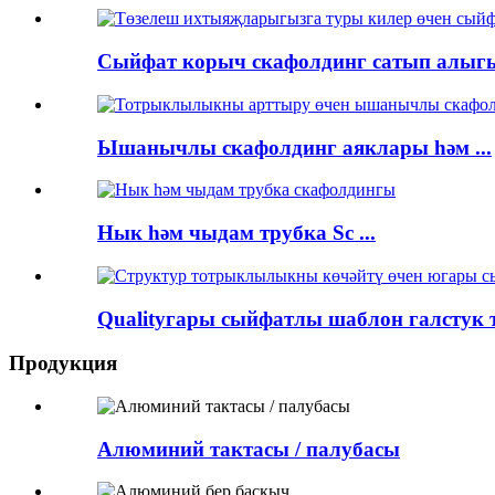
Сыйфат корыч скафолдинг сатып алыгыз
Ышанычлы скафолдинг аяклары һәм ...
Нык һәм чыдам трубка Sc ...
Qualityгары сыйфатлы шаблон галстук т
Продукция
Алюминий тактасы / палубасы