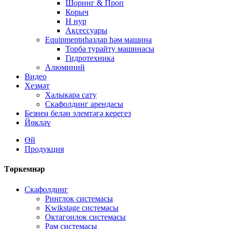
Шоринг & Проп
Корыч
Н нур
Аксессуары
Equipmentиһазлар һәм машина
Торба турайту машинасы
Гидротехника
Алюминий
Видео
Хезмәт
Халыкара сату
Скафолдинг арендасы
Безнең белән элемтәгә керегез
Йөкләү
Өй
Продукция
Төркемнәр
Скафолдинг
Ринглок системасы
Kwikstage системасы
Октагонлок системасы
Рам системасы