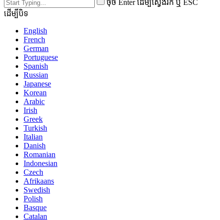
ចុច Enter ដើម្បីស្វែងរក ឬ ESC
ដើម្បីបិទ
English
French
German
Portuguese
Spanish
Russian
Japanese
Korean
Arabic
Irish
Greek
Turkish
Italian
Danish
Romanian
Indonesian
Czech
Afrikaans
Swedish
Polish
Basque
Catalan