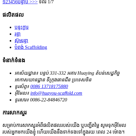
១
2
3
4
5
6
បន្ទាប់ >
>>
ទំព័រ 1/7
ផលិតផល
បន្ទះក្តារ
រន្ទា
ស៊ុមរន្ទា
បំពង់ Scaffolding
ទំនាក់ទំនង
អាស័យដ្ឋាន៖
បន្ទប់ 331-332 អគារ Huaying តំបន់សេដ្ឋកិច្ច
អាកាសយានដ្ឋាន ទីក្រុងធានជីន ប្រទេសចិន
ទូរស័ព្ទ៖
0086 13718175880
អ៊ីមែល៖
info@huayou-scaffold.com
ទូរសារ៖
0086-22-84846720
ការសាកសួរ
សម្រាប់ការសាកសួរអំពីផលិតផលរបស់យើង ឬបញ្ជីតម្លៃ សូមទុកអ៊ីមែល
របស់អ្នកមកយើងខ្ញុំ ហើយយើងនឹងទាក់ទងទៅក្នុងរយៈពេល 24 ម៉ោង។