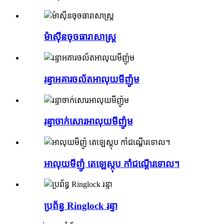
ម៉ាស៊ីនចុចធារាសាស្ត្រ
រន្ទា​អគារ​ចល័ត​អាលុយមីញ៉ូម
រន្ទាចាក់សោរអាលុយមីញ៉ូម
អាលុយមីញ៉ូ តេឡេស្កុប កាំជណ្ដើរទោល។
ប្រព័ន្ធ Ringlock រន្ទា