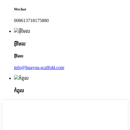
Wechat
008613718175880
អ៊ីមែល
អ៊ីមែល
info@huayou-scaffold.com
កំពូល