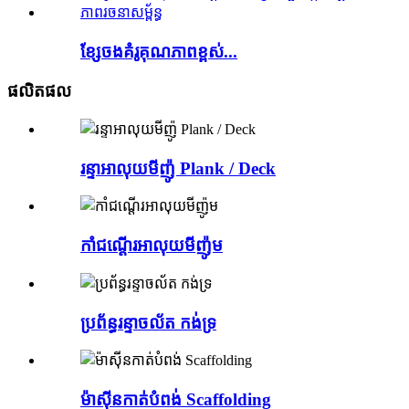
ខ្សែចងគំរូគុណភាពខ្ពស់...
ផលិតផល
រន្ទាអាលុយមីញ៉ូ Plank / Deck
កាំជណ្តើរអាលុយមីញ៉ូម
ប្រព័ន្ធរន្ទាចល័ត កង់ទ្រ
ម៉ាស៊ីនកាត់បំពង់ Scaffolding