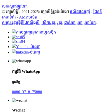
សាកសួរឥឡូវនេះ
© រក្សាសិទ្ធិ - 2021-2025: រក្សាសិទ្ធិគ្រប់យ៉ាង។
ផលិតផលក្តៅ
-
ផែនទី
គេហទំព័រ
-
AMP ចល័ត
សម្ភារៈរន្ទាធ្វើពីដែកស័ង្កសី
,
វេទិការន្ទា
,
រន្ទា
,
ជាន់រន្ទា
,
រន្ទា
,
រន្ទាដែក
,
កម្មវិធី WhatsApp
ទូរស័ព្ទ
008613718175880
Wechat