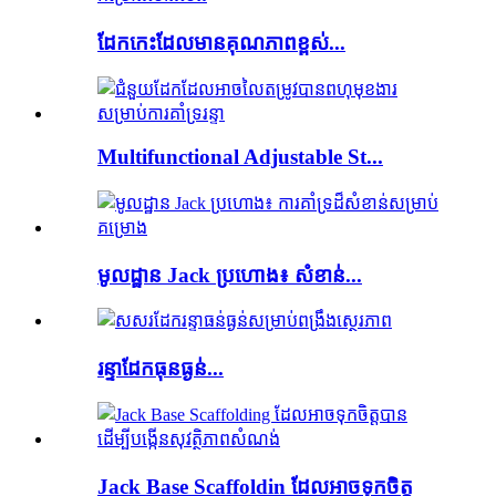
ដែកកេះដែលមានគុណភាពខ្ពស់...
Multifunctional Adjustable St...
មូលដ្ឋាន Jack ប្រហោង៖ សំខាន់...
រន្ទា​ដែក​ធុន​ធ្ងន់...
Jack Base Scaffoldin ដែលអាចទុកចិត្ត