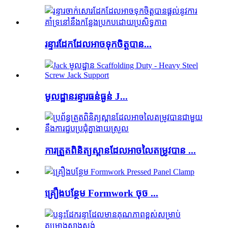
រន្ទារដែកដែលអាចទុកចិត្តបាន...
មូលដ្ឋានរន្ទារធន់ធ្ងន់ J...
ការត្រួតពិនិត្យស្ពានដែលអាចលៃតម្រូវបាន ...
គ្រឿងបន្ថែម Formwork ចុច ...