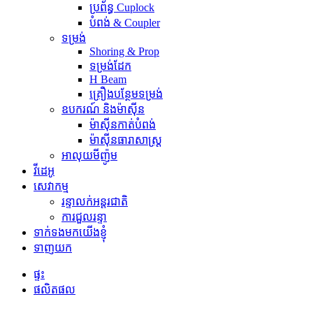
ប្រព័ន្ធ Cuplock
បំពង់ & Coupler
ទម្រង់
Shoring & Prop
ទម្រង់ដែក
H Beam
គ្រឿងបន្ថែមទម្រង់
ឧបករណ៍ និងម៉ាស៊ីន
ម៉ាស៊ីនកាត់បំពង់
ម៉ាស៊ីនធារាសាស្ត្រ
អាលុយមីញ៉ូម
វីដេអូ
សេវាកម្ម
រន្ទាលក់អន្តរជាតិ
ការជួលរន្ទា
ទាក់ទងមកយើងខ្ញុំ
ទាញយក
ផ្ទះ
ផលិតផល