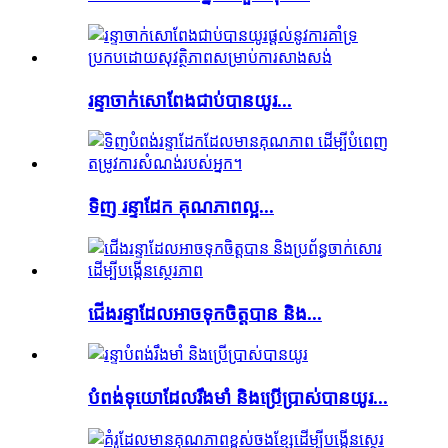
រន្ទាចាក់សោពែងជាប់បានយូរ...
ទិញ រន្ទាដែក គុណភាពល្អ...
ជើងរន្ទាដែលអាចទុកចិត្តបាន និង...
បំពង់ទុយោដែលរឹងមាំ និងប្រើប្រាស់បានយូរ...