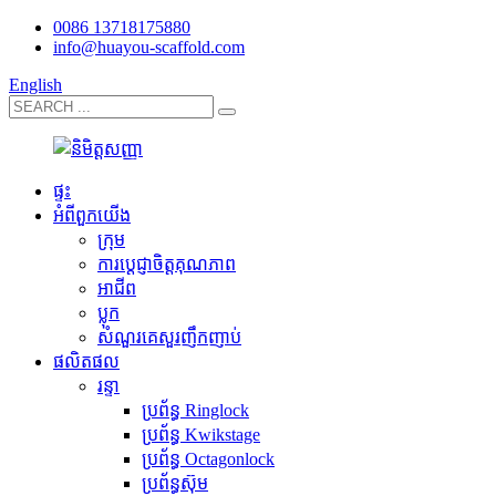
0086 13718175880
info@huayou-scaffold.com
English
ផ្ទះ
អំពីពួកយើង
ក្រុម
ការប្តេជ្ញាចិត្តគុណភាព
អាជីព
ប្លុក
សំណួរគេសួរញឹកញាប់
ផលិតផល
រន្ទា
ប្រព័ន្ធ Ringlock
ប្រព័ន្ធ Kwikstage
ប្រព័ន្ធ Octagonlock
ប្រព័ន្ធស៊ុម