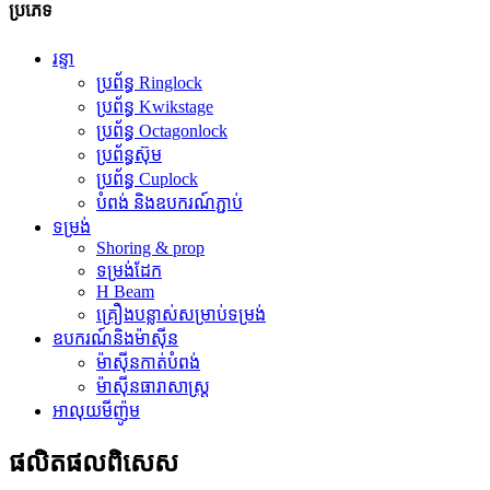
ប្រភេទ
រន្ទា
ប្រព័ន្ធ Ringlock
ប្រព័ន្ធ Kwikstage
ប្រព័ន្ធ Octagonlock
ប្រព័ន្ធស៊ុម
ប្រព័ន្ធ Cuplock
បំពង់ និងឧបករណ៍ភ្ជាប់
ទម្រង់
Shoring & prop
ទម្រង់ដែក
H Beam
គ្រឿងបន្លាស់សម្រាប់ទម្រង់
ឧបករណ៍និងម៉ាស៊ីន
ម៉ាស៊ីនកាត់បំពង់
ម៉ាស៊ីនធារាសាស្ត្រ
អាលុយមីញ៉ូម
ផលិតផលពិសេស