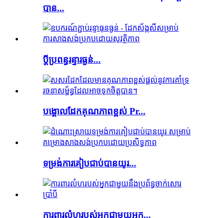
បាន...
ប្តី​ប្រពន្ធ​រន្ទារ​ធ្ងន់​...
បង្គោលដែកគុណភាពខ្ពស់ Pr...
ទម្រង់ការគៀបជាប់បានយូរ...
ការពារលំហរបស់អ្នកជាមួយអុក...