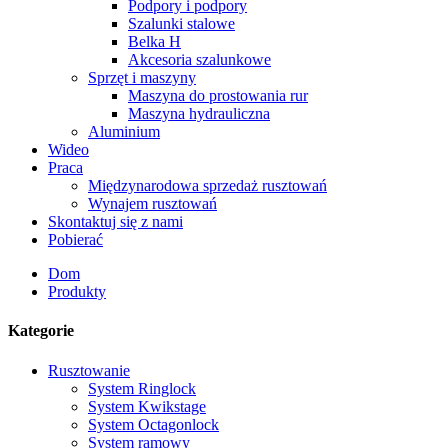
Podpory i podpory
Szalunki stalowe
Belka H
Akcesoria szalunkowe
Sprzęt i maszyny
Maszyna do prostowania rur
Maszyna hydrauliczna
Aluminium
Wideo
Praca
Międzynarodowa sprzedaż rusztowań
Wynajem rusztowań
Skontaktuj się z nami
Pobierać
Dom
Produkty
Kategorie
Rusztowanie
System Ringlock
System Kwikstage
System Octagonlock
System ramowy