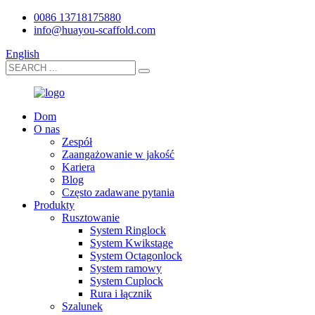
0086 13718175880
info@huayou-scaffold.com
English
Dom
O nas
Zespół
Zaangażowanie w jakość
Kariera
Blog
Często zadawane pytania
Produkty
Rusztowanie
System Ringlock
System Kwikstage
System Octagonlock
System ramowy
System Cuplock
Rura i łącznik
Szalunek