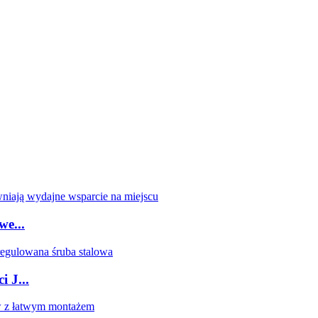
we...
 J...