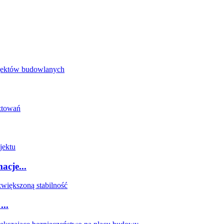
acje...
...