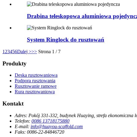
Drabina teleskopowa aluminiowa pojedync
System Ringlock do rusztowań
1
2
3
4
5
6
Dalej >
>>
Strona 1 / 7
Produkty
Deska rusztowaniowa
Podpora rusztowania
Rusztowanie ramowe
Rura rusztowaniowa
Kontakt
Adres:
Pokój 331-332, budynek Huaying, strefa ekonomiczna lo
Telefon:
0086 13718175880
E-mail:
info@huayou-scaffold.com
Faks:
0086-22-84846720