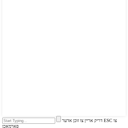
דריק אריין צו זוכן אדער ESC צו
פארמאכן