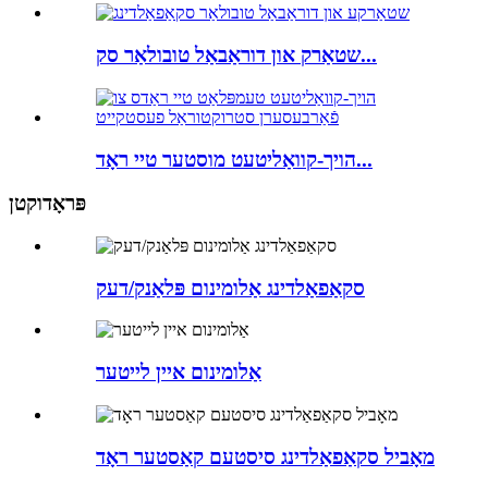
שטאַרק און דוראַבאַל טובולאַר סק...
הויך-קוואַליטעט מוסטער טיי ראָד...
פּראָדוקטן
סקאַפאַלדינג אַלומינום פּלאַנק/דעק
אַלומינום איין לייטער
מאָביל סקאַפאַלדינג סיסטעם קאַסטער ראָד