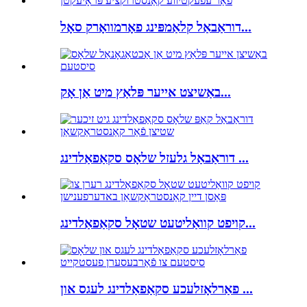
דוראַבאַל קלאַמפּינג פאָרמוואָרק סאָל...
באַשיצט אייער פּלאַץ מיט אַן אָק...
דוראַבאַל גלעזל שלאָס סקאַפאַלדינג ...
קויפט קוואַליטעט שטאָל סקאַפאַלדינג...
פאַרלאָזלעכע סקאַפאַלדינג לעגס און ...