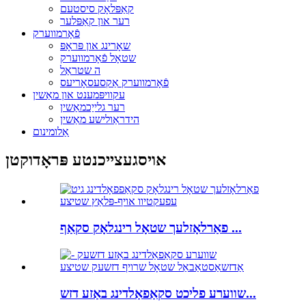
קאַפּלאָק סיסטעם
רער און קאַפּלער
פֿאָרמווערק
שאָרינג און פּראָפּ
שטאָל פֿאָרמווערק
ה שטראַל
פֿאָרמווערק אַקסעסאָריעס
עקוויפּמענט און מאַשין
רער גלייַכמאַשין
הידראַולישע מאַשין
אַלומינום
אויסגעצייכנטע פּראָדוקטן
פאַרלאָזלעך שטאָל רינגלאָק סקאַף ...
שווערע פליכט סקאַפאַלדינג באַזע דזש...