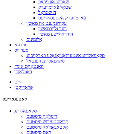
שאָרינג און פּראָפּ
שטאָל פֿאָרמווערק
ה שטראַל
פֿאָרמווערק אַקסעסאָריעס
עקוויפּמענט און מאַשין
רער גלייַכמאַשין
הידראַולישע מאַשין
אַלומינום
ווידעא
סערוויס
סקאַפאַלדינג אינטערנאַציאָנאַלע פארקויפונג
סקאַפאַלדינג רענטאַל
קאָנטאַקט אונדז
דאַונלאָודן
היים
פּראָדוקטן
קאַטעגאָריעס
סקאַפאַלדינג
רינגלאָק סיסטעם
קוויקסטעידזש סיסטעם
אָקטאַגאָנלאָק סיסטעם
ראַם סיסטעם