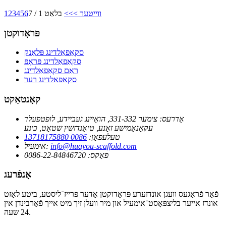
ווייטער >
>>
בלאַט 1 / 7
6
5
4
3
2
1
פּראָדוקטן
סקאַפאַלדינג פּלאַנק
סקאַפאַלדינג פּראָפּ
ראַם סקאַפאַלדינג
סקאַפאַלדינג רער
קאָנטאַקט
אַדרעס:
צימער 331-332, הואַיינג געביידע, לופטפעלד
עקאָנאָמישע זאָנע, טיאַנדזשין שטאָט, כינע
טעלעפאָן:
0086 13718175880
info@huayou-scaffold.com
אימעיל:
פאַקס:
0086-22-84846720
אָנפֿרעג
פֿאַר פֿראַגעס וועגן אונדזערע פּראָדוקטן אָדער פּרייז־ליסטע, ביטע לאָזט
אונדז אייער בליצפּאָסט־אימעיל און מיר וועלן זיך מיט אייך פֿאַרבינדן אין
24 שעה.