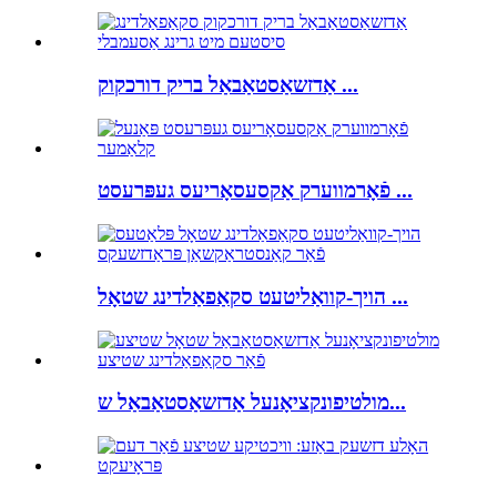
אַדזשאַסטאַבאַל בריק דורכקוק ...
פֿאָרמווערק אַקסעסאָריעס געפּרעסט ...
הויך-קוואַליטעט סקאַפאַלדינג שטאָל ...
מולטיפונקציאָנעל אַדזשאַסטאַבאַל ש...