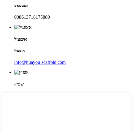
וועטשאַט
008613718175880
אימעיל
אימעיל
info@huayou-scaffold.com
שפּיץ