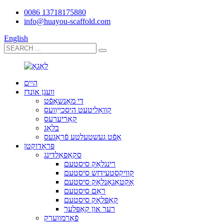
0086 13718175880
info@huayou-scaffold.com
English
היים
וועגן אונדז
די מאַנשאַפֿט
קוואַליטעט היסכייַוועס
קאַריערעס
בלאָג
אָפֿט געשטעלטע פֿראַגעס
פּראָדוקטן
סקאַפאַלדינג
רינגלאָק סיסטעם
קוויקסטעידזש סיסטעם
אָקטאַגאָנלאָק סיסטעם
ראַם סיסטעם
קאַפּלאָק סיסטעם
רער און קאַפּלער
פֿאָרמווערק