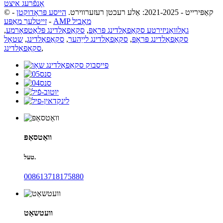
אָנפֿרעג איצט
© קאַפּירייט - 2021-2025: אַלע רעכטן רעזערווירט.
הייסע פּראָדוקטן
-
AMP מאָביל
-
זייטלעך מאַפּע
גאַלוואַניזירטע סקאַפאַלדינג פּראָפּ
,
סקאַפאַלדינג פּלאַטפאָרמע
,
סקאַפאַלדינג פּראָפּ
,
סקאַפאַלדינג לייַהער
,
סקאַפאַלדינג
,
שטאָל
,
סקאַפאַלדינג
וואַטסאַפּ
טעל.
008613718175880
וועטשאַט