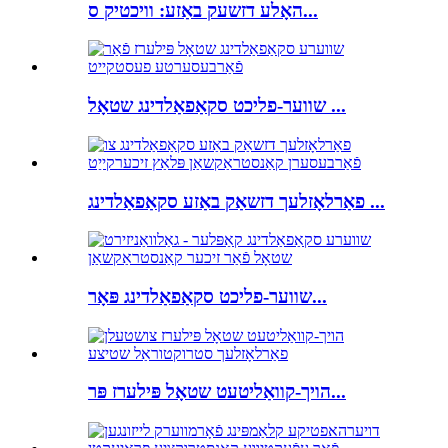
האָלע דזשעק באַזע: וויכטיק ס...
שווער-פליכט סקאַפאַלדינג שטאָל ...
פאַרלאָזלעך דזשאַק באַזע סקאַפאַלדינג ...
שווער-פליכט סקאַפאַלדינג פּאָר...
הויך-קוואַליטעט שטאָל פּילערז פּר...